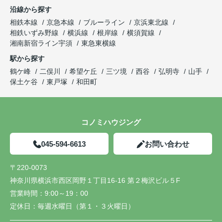
沿線から探す
相鉄本線
京急本線
ブルーライン
京浜東北線
相鉄いずみ野線
横浜線
根岸線
横須賀線
湘南新宿ライン宇須
東急東横線
駅から探す
鶴ケ峰
二俣川
希望ケ丘
三ツ境
西谷
弘明寺
山手
保土ケ谷
東戸塚
和田町
コノミハウジング
045-594-6613
お問い合わせ
〒220-0073
神奈川県横浜市西区岡野１丁目16-16 第２梅沢ビル５F
営業時間：
9:00～19：00
定休日：
毎週水曜日（第１・３火曜日）