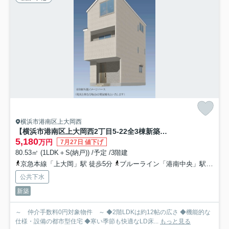
横浜市港南区上大岡西
【横浜市港南区上大岡西2丁目5-22全3棟新築戸建て】★仲介手数料無料★（上大岡小学校・笹下中学校）
5,180
万円
7月27日 値下げ
80.53㎡ (1LDK＋S(納戸)) /予定 /3階建
京急本線「上大岡」駅 徒歩5分
ブルーライン「港南中央」駅 徒歩10分
公共下水
新築
～ 仲介手数料0円対象物件 ～ ◆2階LDKは約12帖の広さ ◆機能的な
仕様・設備の都市型住宅 ◆寒い季節も快適なLD床...
もっと見る