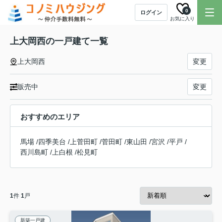
0
ログイン
お気に入り
上大岡西の一戸建て一覧
上大岡西
変更
販売中
変更
おすすめのエリア
馬場
/
四季美台
/
上菅田町
/
菅田町
/
東山田
/
宮沢
/
平戸
/
西川島町
/
上白根
/
松見町
1
件
1
戸
新築一戸建