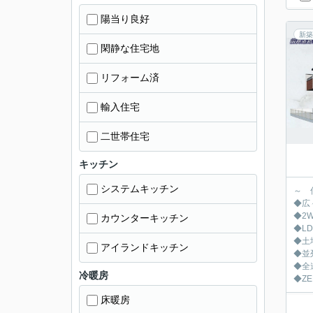
陽当り良好
新築
閑静な住宅地
リフォーム済
輸入住宅
二世帯住宅
キッチン
システムキッチン
～ 
◆広
◆2
カウンターキッチン
◆L
◆土
アイランドキッチン
◆並
◆全
冷暖房
◆Z
床暖房