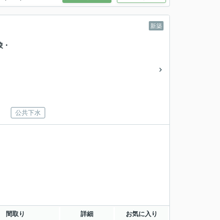
新築
校・
公共下水
間取り
詳細
お気に入り