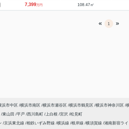
7,399
108.47㎡
万円
1
横浜市中区
横浜市南区
横浜市瀬谷区
横浜市鶴見区
横浜市神奈川区
町
東山田
平戸
西川島町
上白根
宮沢
松見町
ン
京浜東北線
相鉄いずみ野線
横浜線
根岸線
横須賀線
湘南新宿ラ