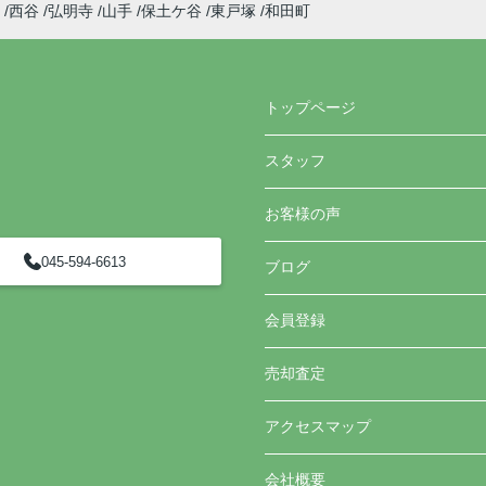
西谷
弘明寺
山手
保土ケ谷
東戸塚
和田町
トップページ
スタッフ
お客様の声
045-594-6613
ブログ
会員登録
売却査定
アクセスマップ
会社概要