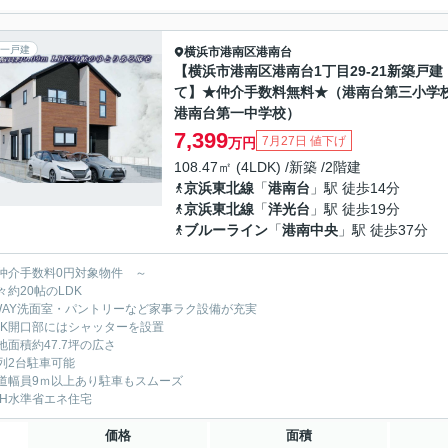
一戸建
横浜市港南区
港南台
【横浜市港南区港南台1丁目29-21新築戸建
て】★仲介手数料無料★（港南台第三小学
港南台第一中学校）
7,399
7月27日 値下げ
万円
108.47㎡ (4LDK) /新築 /2階建
京浜東北線
「
港南台
」駅 徒歩14分
京浜東北線
「
洋光台
」駅 徒歩19分
ブルーライン
「
港南中央
」駅 徒歩37分
仲介手数料0円対象物件 ～
々約20帖のLDK
WAY洗面室・パントリーなど家事ラク設備が充実
DK開口部にはシャッターを設置
地面積約47.7坪の広さ
列2台駐車可能
道幅員9ｍ以上あり駐車もスムーズ
EH水準省エネ住宅
価格
面積