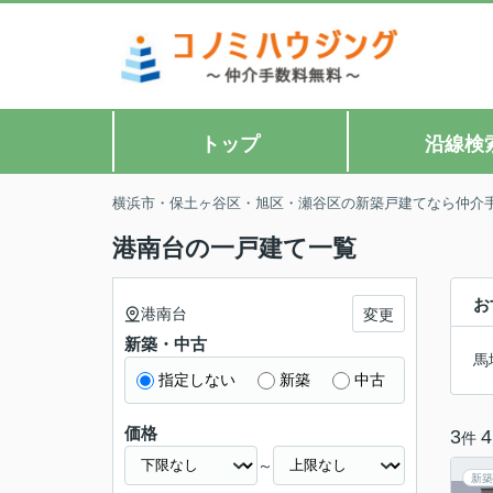
トップ
沿線検
横浜市・保土ヶ谷区・旭区・瀬谷区の新築戸建てなら仲介
港南台の一戸建て一覧
お
港南台
変更
新築・中古
馬
指定しない
新築
中古
価格
3
4
件
～
新築