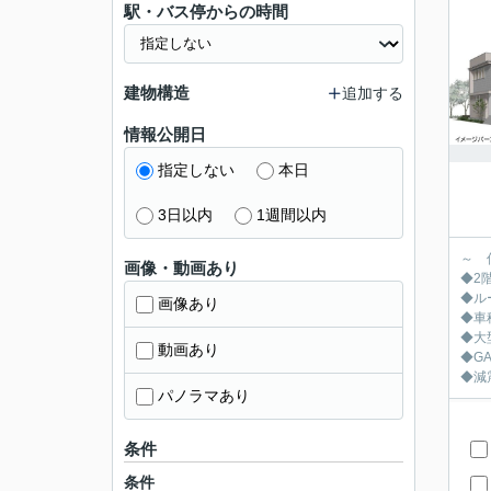
駅・バス停からの時間
建物構造
追加する
情報公開日
指定しない
本日
3日以内
1週間以内
～ 
画像・動画あり
◆2
◆ル
画像あり
◆車
◆大
動画あり
◆G
◆減
パノラマあり
条件
条件