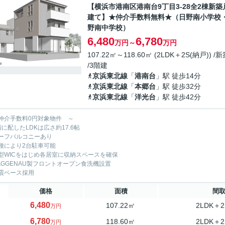
【横浜市港南区港南台9丁目3-28全2棟新築
建て】★仲介手数料無料★（日野南小学校
野南中学校）
6,480
6,780
万円～
万円
107.22㎡～118.60㎡ (2LDK＋2S(納戸)) /
/3階建
京浜東北線
「
港南台
」駅 徒歩14分
京浜東北線
「
本郷台
」駅 徒歩32分
京浜東北線
「
洋光台
」駅 徒歩42分
仲介手数料0円対象物件 ～
階に配したLDKは広さ約17.6帖
ーフバルコニーあり
種により2台駐車可能
型WICをはじめ各居室に収納スペースを確保
AGGENAU製フロントオープン食洗機設置
震ベース採用
価格
面積
間
6,480
107.22㎡
2LDK＋2
万円
6,780
118.60㎡
2LDK＋2
万円