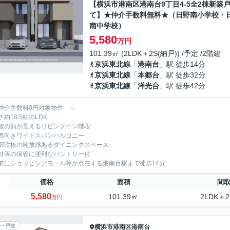
【横浜市港南区港南台9丁目4-5全2棟新築
て】★仲介手数料無料★（日野南小学校・
南中学校）
5,580
万円
101.39㎡ (2LDK＋2S(納戸)) /予定 /2階建
京浜東北線
「
港南台
」駅 徒歩14分
京浜東北線
「
本郷台
」駅 徒歩32分
京浜東北線
「
洋光台
」駅 徒歩42分
仲介手数料0円対象物件 ～
約18.5帖のLDK
族の顔が見えるリビングイン階段
西向きワイドスパンバルコニー
部吹抜の開放感あるダイニングスペース
材等の保管に便利なパントリー付
前にショッピングモール等が点在する港南台駅まで徒歩14分
価格
面積
間
5,580
101.39㎡
2LDK＋2
万円
一戸建
横浜市港南区
港南台