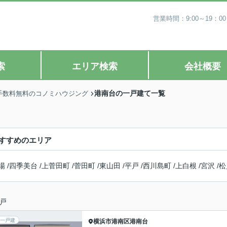
営業時間：9:00～19
索
エリア検索
会社概要
港南台の一戸建て一覧
手数料無料のコノミハウジング
すすめのエリア
場
/
四季美台
/
上菅田町
/
菅田町
/
東山田
/
平戸
/
西川島町
/
上白根
/
宮沢
/
松
戸
一戸建
横浜市港南区
港南台