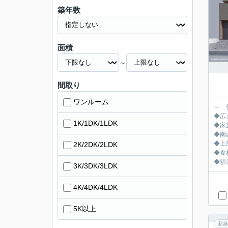
築年数
面積
～
間取り
ワンルーム
～ 
◆広さ
1K/1DK/1LDK
◆家
◆南
◆上
2K/2DK/2LDK
◆食
◆駅
3K/3DK/3LDK
4K/4DK/4LDK
5K以上
新築