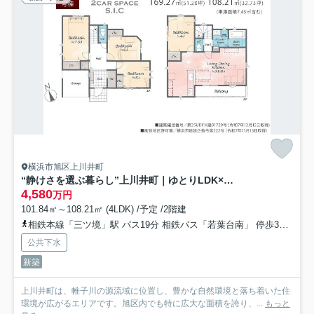
横浜市旭区上川井町
“静けさを選ぶ暮らし”上川井町｜ゆとりLDK×床暖房｜カースペース2台の全5棟分譲住宅★仲介手数料無料★
4,580
万円
101.84㎡～108.21㎡ (4LDK) /予定 /2階建
相鉄本線「三ツ境」駅 バス19分 相鉄バス「若葉台南」 停歩3分
横
公共下水
新築
上川井町は、帷子川の源流域に位置し、豊かな自然環境と落ち着いた住
環境が広がるエリアです。旭区内でも特に広大な面積を誇り、...
もっと