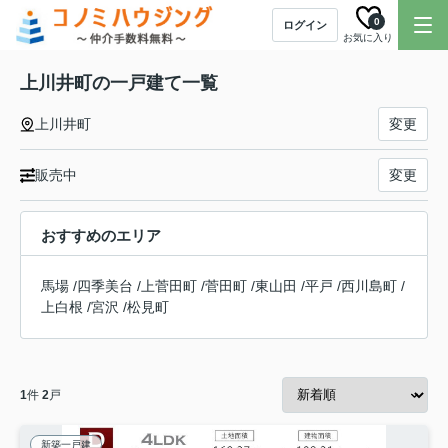
0
ログイン
お気に入り
上川井町の一戸建て一覧
上川井町
変更
販売中
変更
おすすめのエリア
馬場
/
四季美台
/
上菅田町
/
菅田町
/
東山田
/
平戸
/
西川島町
/
上白根
/
宮沢
/
松見町
1
件
2
戸
新築一戸建