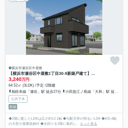
横浜市瀬谷区中屋敷
【横浜市瀬谷区中屋敷1丁目30-9新築戸建て】★仲介手数料無料★（上瀬谷小学校・瀬谷中学校）
3,240
万円
64.52㎡ (3LDK) /予定 /2階建
相鉄本線「瀬谷」駅 徒歩27分
小田急江ノ島線「大和」駅 徒歩32分
公共下水
新築
◆2階に配したLDKは広さ約13.1帖 ◆勾配天井の明るいLDK ◆約5.4帖
の大型小屋裏収納付 ◆水回りを2階に集約し...
もっと見る