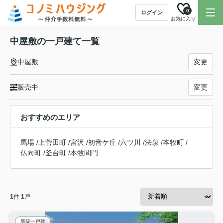
0
ログイン
お気に入り
中屋敷の一戸建て一覧
中屋敷
変更
販売中
変更
おすすめのエリア
馬場
/
上菅田町
/
宮沢
/
初音ケ丘
/
六ツ川
/
法泉
/
本牧町
/
仏向町
/
釜台町
/
本牧間門
1
件
1
戸
新築一戸建