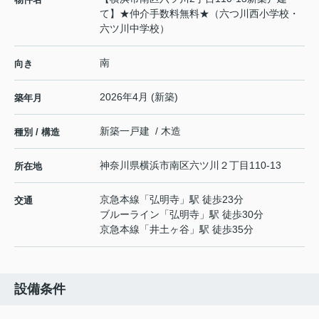
て】★仲介手数料無料★（六つ川西小学校・
六ツ川中学校）
南
向き
2026年4月 (新築)
築年月
新築一戸建 / 木造
種別 / 構造
神奈川県
横浜市南区
六ツ川
２丁目110-13
所在地
京急本線
「
弘明寺
」駅 徒歩23分
交通
ブルーライン
「
弘明寺
」駅 徒歩30分
京急本線
「
井土ヶ谷
」駅 徒歩35分
設備条件