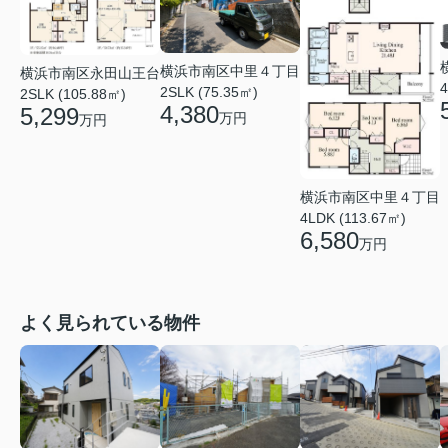
横浜市南区中里４丁目
横浜市南区永田山王台
4
2SLK (75.35㎡)
2SLK (105.88㎡)
4,380
5,299
万円
万円
横浜市南区中里４丁目
4LDK (113.67㎡)
6,580
万円
よく見られている物件