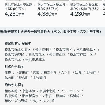
横浜市保土ケ谷区鎌谷町
横浜市保土ケ谷区明神台
横浜市保土ケ谷区花見台
4LDK (99.77㎡)
3LDK (86.78㎡)
3LDK＋S(納戸) (83.21㎡)
3
4,280
4,380
4,230
万円
万円
万円
-13新築戸建て】★仲介手数料無料★（六つ川西小学校・六ツ川中学校）
市区町村から探す
横浜市保土ケ谷区
横浜市中区
横浜市南区
横浜市鶴見区
横浜市瀬谷区
横浜市旭区
横浜市西区
横浜市神奈川区
横浜市泉区
横浜市港北区
町名から探す
馬場
上菅田町
宮沢
初音ケ丘
六ツ川
法泉
本牧町
仏向町
釜台町
本牧間門
沿線から探す
相鉄本線
京急本線
京浜東北線
ブルーライン
横須賀線
湘南新宿ライン宇須
根岸線
横浜線
相鉄いずみ野線
みなとみらい線