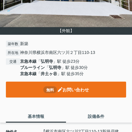
【外観】
新築
築年数
神奈川県横浜市南区六ツ川２丁目110-13
所在地
京急本線
「
弘明寺
」駅 徒歩23分
交通
ブルーライン
「
弘明寺
」駅 徒歩30分
京急本線
「
井土ヶ谷
」駅 徒歩35分
お問い合わせ
無料
基本情報
設備条件
【横浜市南区六ツ川2丁目110-13新築戸建
物件名