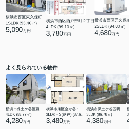
横浜市西区東久保町
横浜市西区元久保
横浜市西区西戸部町２丁目
1SLDK (93.46㎡)
2SLDK (94.80㎡)
4LDK (99.10㎡)
5,090
万円
4,680
3,780
万円
万円
よく見られている物件
横浜市保土ケ谷区鎌谷町
横浜市旭区金が谷１丁目
横浜市保土ケ谷区明神台
4LDK (99.77㎡)
3LDK＋S(納戸) (87.61㎡)
3LDK (86.78㎡)
4,280
3,480
4,380
万円
万円
万円