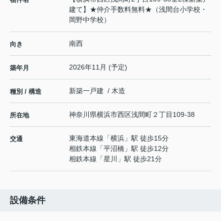
建て】★仲介手数料無料★（浅間台小学校・
岡野中学校）
南西
向き
2026年11月 (予定)
築年月
新築一戸建 / 木造
種別 / 構造
神奈川県
横浜市西区
浅間町
２丁目109-38
所在地
東海道本線
「
横浜
」駅 徒歩15分
交通
相鉄本線
「
平沼橋
」駅 徒歩12分
相鉄本線
「
星川
」駅 徒歩21分
設備条件