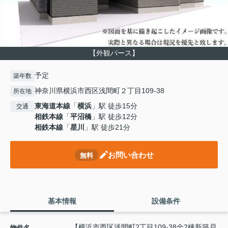
【外観パース】
予定
築年数
神奈川県横浜市西区浅間町２丁目109-38
所在地
東海道本線
「
横浜
」駅 徒歩15分
交通
相鉄本線
「
平沼橋
」駅 徒歩12分
相鉄本線
「
星川
」駅 徒歩21分
お問い合わせ
無料
基本情報
設備条件
【横浜市西区浅間町2丁目109-38全2棟新築戸
物件名