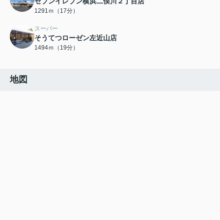
セブンイレブン横浜二俣川２丁目店
1291ｍ（17分）
スーパー
そうてつローゼン左近山店
1494ｍ（19分）
地図