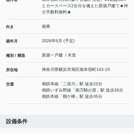
とカースペース2台分を備えた新築戸建て★仲
介手数料無料★
南東
向き
2026年6月 (予定)
築年月
新築一戸建 / 木造
種別 / 構造
神奈川県
横浜市旭区
南本宿町
143-19
所在地
相鉄本線
「
二俣川
」駅 徒歩22分
交通
相鉄いずみ野線
「
南万騎が原
」駅 徒歩26分
相鉄本線
「
鶴ケ峰
」駅 徒歩35分
設備条件