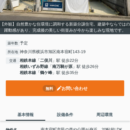
【外観】自然豊かな住環境に調和する新築分譲住宅。建築中ならではの
躍動感があり、完成後の美しい街並みが今から楽しみな現地です。
予定
築年数
神奈川県横浜市旭区南本宿町143-19
所在地
相鉄本線
「
二俣川
」駅 徒歩22分
交通
相鉄いずみ野線
「
南万騎が原
」駅 徒歩26分
相鉄本線
「
鶴ケ峰
」駅 徒歩35分
お問い合わせ
無料
基本情報
設備条件
周辺環境
南本宿町市民の森や公園が身近。20帖超LDK
物件名