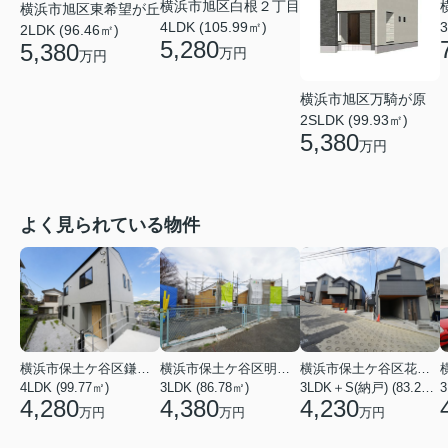
横浜市旭区白根２丁目
横浜市旭区東希望が丘
4LDK (105.99㎡)
3
2LDK (96.46㎡)
5,280
5,380
万円
万円
横浜市旭区万騎が原
2SLDK (99.93㎡)
5,380
万円
よく見られている物件
横浜市保土ケ谷区鎌谷町
横浜市保土ケ谷区明神台
横浜市保土ケ谷区花見台
4LDK (99.77㎡)
3LDK (86.78㎡)
3LDK＋S(納戸) (83.21㎡)
3
4,280
4,380
4,230
万円
万円
万円