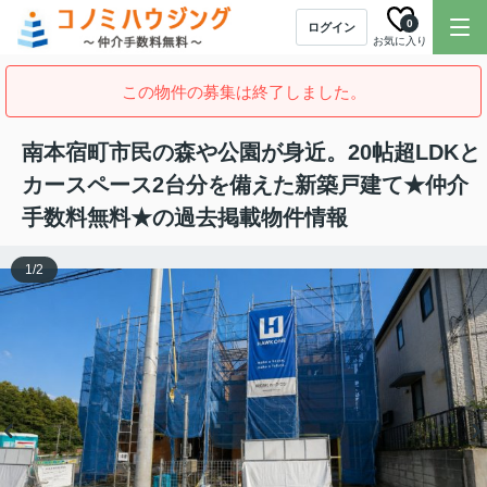
0
ログイン
お気に入り
この物件の募集は終了しました。
南本宿町市民の森や公園が身近。20帖超LDKと
カースペース2台分を備えた新築戸建て★仲介
手数料無料★の過去掲載物件情報
1
/
2