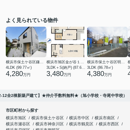
よく見られている物件
横浜市保土ケ谷区鎌谷町
横浜市旭区金が谷１丁目
横浜市保土ケ谷区明神台
4LDK (99.77㎡)
3LDK＋S(納戸) (87.61㎡)
3LDK (86.78㎡)
4,280
3,480
4,380
万円
万円
万円
2-12全2棟新築戸建て】★仲介手数料無料★（旭小学校・寺尾中学校）
市区町村から探す
横浜市旭区
横浜市保土ケ谷区
横浜市中区
横浜市南区
横浜市瀬谷区
横浜市神奈川区
横浜市鶴見区
横浜市西区
横浜市戸塚区
横浜市都筑区