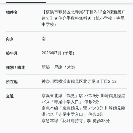
【横浜市鶴見区北寺尾3丁目2-12全2棟新築戸
物件名
建て】★仲介手数料無料★（旭小学校・寺尾
中学校）
南
向き
2026年7月 (予定)
築年月
新築一戸建 / 木造
種別 / 構造
神奈川県
横浜市鶴見区
北寺尾
３丁目2-12
所在地
京浜東北線
「
鶴見
」駅 バス9分 川崎鶴見臨港
交通
バス「寺尾中学入口」 停歩2分
京急本線
「
京急鶴見
」駅 バス9分 川崎鶴見臨
港バス「寺尾中学入口」 停歩2分
京急本線
「
花月総持寺
」駅 徒歩38分