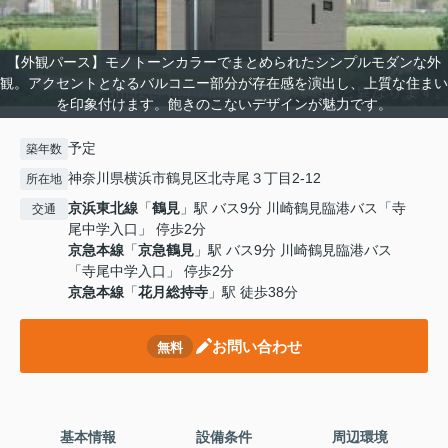
【外観パース】モノトーンカラーでまとめられたシンプルモダンな外
観。アクセントとなるバルコニー部分が存在感を演出し、上質な住まい
を印象付けます。飽きのこないデザインが魅力です。
予定
築年数
神奈川県横浜市鶴見区北寺尾３丁目2-12
所在地
京浜東北線
「
鶴見
」駅 バス9分 川崎鶴見臨港バス「寺
交通
尾中学入口」 停歩2分
京急本線
「
京急鶴見
」駅 バス9分 川崎鶴見臨港バス
「寺尾中学入口」 停歩2分
京急本線
「
花月総持寺
」駅 徒歩38分
お問い合わせ
無料
基本情報
設備条件
周辺環境