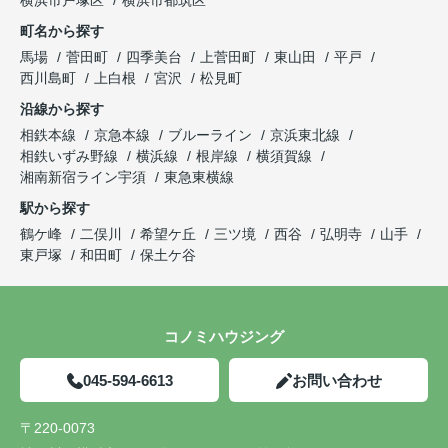
町名から探す
馬場
菅田町
四季美台
上菅田町
東山田
平戸
西川島町
上白根
宮沢
松見町
沿線から探す
相鉄本線
京急本線
ブルーライン
京浜東北線
相鉄いずみ野線
横浜線
根岸線
横須賀線
湘南新宿ライン宇須
東急東横線
駅から探す
鶴ケ峰
二俣川
希望ケ丘
三ツ境
西谷
弘明寺
山手
東戸塚
和田町
保土ケ谷
コノミハウジング
045-594-6613
お問い合わせ
〒220-0073