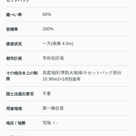
セットバック
60%
建ぺい率
200%
容積率
一方(南東 4.0m)
接道状況
市街化区域
都市計画
高度地区/準防火地域/※セットバック部分
その他法令上の制
限
10.90m2×1/8別途有
不要
国土法届出要否
第一種住居
用途地域
宅地 / -
地目 / 地勢