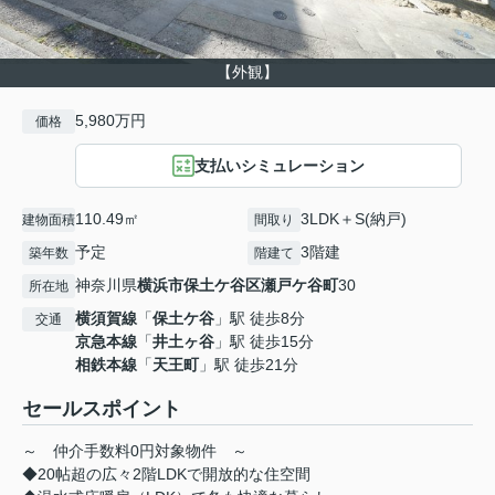
【外観】
5,980万円
価格
支払いシミュレーション
110.49㎡
3LDK＋S(納戸)
建物面積
間取り
予定
3階建
築年数
階建て
神奈川県
横浜市保土ケ谷区
瀬戸ケ谷町
30
所在地
横須賀線
「
保土ケ谷
」駅 徒歩8分
交通
京急本線
「
井土ヶ谷
」駅 徒歩15分
相鉄本線
「
天王町
」駅 徒歩21分
セールスポイント
～ 仲介手数料0円対象物件 ～
◆20帖超の広々2階LDKで開放的な住空間