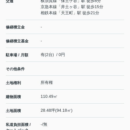
横須賀線
「
保土ケ谷
」駅 徒歩8分
交通
京急本線
「
井土ヶ谷
」駅 徒歩15分
相鉄本線
「
天王町
」駅 徒歩21分
-
修繕積立金
-
修繕積立基金
有(2台) / 0円
駐車場 / 月額
その他条件
所有権
土地権利
110.49㎡
建物面積
28.48坪(94.18㎡)
土地面積
-/無
私道負担面積 /