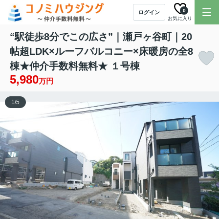
0
ログイン
お気に入り
“駅徒歩8分でこの広さ”｜瀬戸ヶ谷町｜20
帖超LDK×ルーフバルコニー×床暖房の全8
棟★仲介手数料無料★ １号棟
5,980
万円
1
/
5