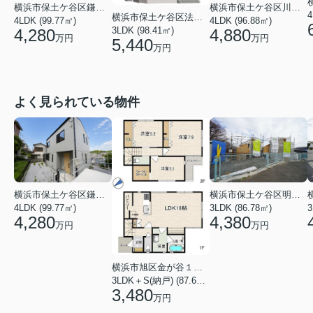
横浜市保土ケ谷区川島町
横浜市保土ケ谷区鎌谷町
4
横浜市保土ケ谷区法泉２丁目
4LDK (96.88㎡)
4LDK (99.77㎡)
3LDK (98.41㎡)
4,880
4,280
万円
万円
5,440
万円
よく見られている物件
横浜市保土ケ谷区鎌谷町
横浜市保土ケ谷区明神台
4LDK (99.77㎡)
3LDK (86.78㎡)
4,280
4,380
万円
万円
横浜市旭区金が谷１丁目
3LDK＋S(納戸) (87.61㎡)
3,480
万円