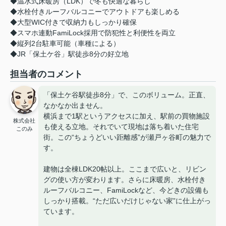
◆温水式床暖房（LDK）で冬も快適な暮らし
◆水栓付きルーフバルコニーでアウトドアも楽しめる
◆大型WIC付きで収納力もしっかり確保
◆スマホ連動FamiLock採用で防犯性と利便性を両立
◆縦列2台駐車可能（車種による）
◆JR「保土ケ谷」駅徒歩8分の好立地
担当者のコメント
「保土ケ谷駅徒歩8分」で、このボリューム。正直、
なかなか出ません。
横浜まで1駅というアクセスに加え、駅前の買物施設
株式会社
も使える立地。それでいて現地は落ち着いた住宅
このみ
街。この“ちょうどいい距離感”が瀬戸ヶ谷町の魅力で
す。
建物は全棟LDK20帖以上。ここまで広いと、リビン
グの使い方が変わります。さらに床暖房、水栓付き
ルーフバルコニー、FamiLockなど、今どきの設備も
しっかり搭載。“ただ広いだけじゃない家”に仕上がっ
ています。