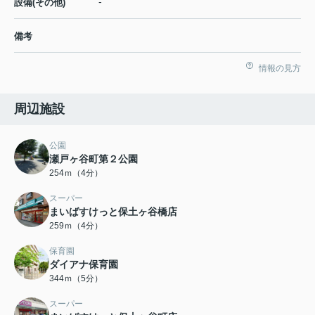
-
設備(その他)
備考
情報の見方
周辺施設
公園
瀬戸ヶ谷町第２公園
254ｍ（4分）
スーパー
まいばすけっと保土ヶ谷橋店
259ｍ（4分）
保育園
ダイアナ保育園
344ｍ（5分）
スーパー