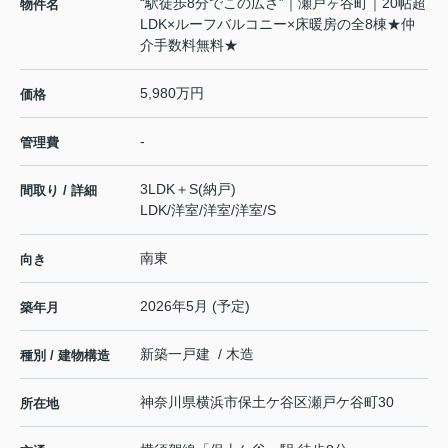
“駅徒歩8分でこの広さ”｜瀬戸ヶ谷町｜20帖超
物件名
LDK×ルーフバルコニー×床暖房の全8棟★仲
介手数料無料★
5,980万円
価格
-
管理費
3LDK＋S(納戸)
間取り / 詳細
LDK
/
洋室
/
洋室
/
洋室
/
S
南東
向き
2026年5月 (予定)
築年月
新築一戸建 / 木造
種別 / 建物構造
神奈川県
横浜市保土ケ谷区
瀬戸ケ谷町
30
所在地