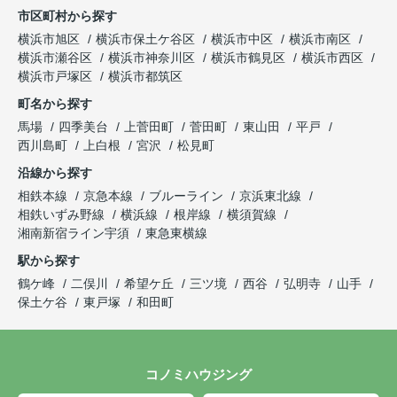
市区町村から探す
横浜市旭区
横浜市保土ケ谷区
横浜市中区
横浜市南区
横浜市瀬谷区
横浜市神奈川区
横浜市鶴見区
横浜市西区
横浜市戸塚区
横浜市都筑区
町名から探す
馬場
四季美台
上菅田町
菅田町
東山田
平戸
西川島町
上白根
宮沢
松見町
沿線から探す
相鉄本線
京急本線
ブルーライン
京浜東北線
相鉄いずみ野線
横浜線
根岸線
横須賀線
湘南新宿ライン宇須
東急東横線
駅から探す
鶴ケ峰
二俣川
希望ケ丘
三ツ境
西谷
弘明寺
山手
保土ケ谷
東戸塚
和田町
コノミハウジング