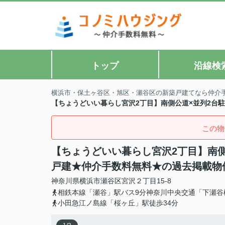
トップ
沿線検
横浜市・保土ヶ谷区・旭区・瀬谷区の新築戸建てなら仲介
【ちょうどいい暮らし宮沢2丁目】南側公道×並列2台駐
この物
【ちょうどいい暮らし宮沢2丁目】南側
戸建★仲介手数料無料★の過去掲載物
神奈川県
横浜市瀬谷区
宮沢
２丁目15-8
相鉄本線「瀬谷」駅バス9分神奈川中央交通「下瀬谷
小田急江ノ島線「桜ヶ丘」駅徒歩34分