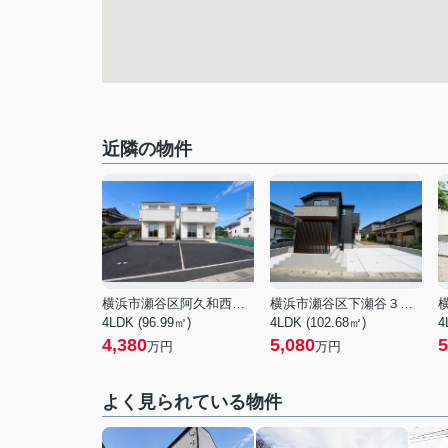
近隣の物件
横浜市瀬谷区阿久和西４丁目
横浜市瀬谷区下瀬谷３丁目
4LDK (96.99㎡)
4LDK (102.68㎡)
4
4,380
5,080
5
万円
万円
よく見られている物件