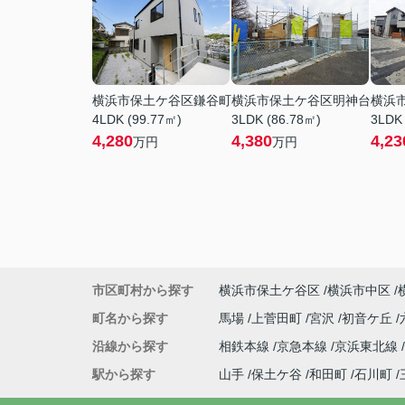
横浜市保土ケ谷区鎌谷町
横浜市保土ケ谷区明神台
横浜
4LDK (99.77㎡)
3LDK (86.78㎡)
3LDK
4,280
4,380
4,23
万円
万円
市区町村から探す
横浜市保土ケ谷区
横浜市中区
町名から探す
馬場
上菅田町
宮沢
初音ケ丘
沿線から探す
相鉄本線
京急本線
京浜東北線
駅から探す
山手
保土ケ谷
和田町
石川町