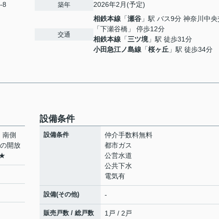
-8
2026年2月(予定)
築年
相鉄本線
「
瀬谷
」駅 バス9分 神奈川中
「下瀬谷橋」 停歩12分
交通
相鉄本線
「
三ツ境
」駅 徒歩31分
小田急江ノ島線
「
桜ヶ丘
」駅 徒歩34分
設備条件
】南側
設備条件
仲介手数料無料
Kの開放
都市ガス
★
公営水道
公共下水
電気有
設備(その他)
-
販売戸数 / 総戸数
1戸 / 2戸