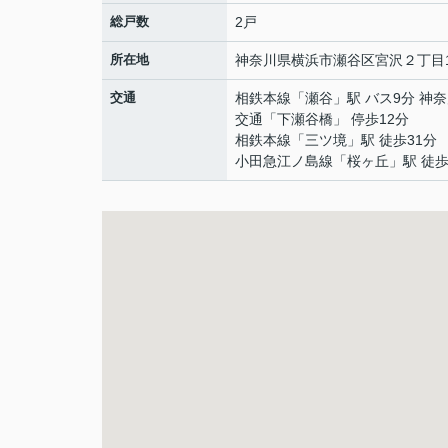
総戸数
2戸
所在地
神奈川県
横浜市瀬谷区
宮沢
２丁目1
交通
相鉄本線
「
瀬谷
」駅 バス9分 神
交通「下瀬谷橋」 停歩12分
相鉄本線
「
三ツ境
」駅 徒歩31分
小田急江ノ島線
「
桜ヶ丘
」駅 徒歩