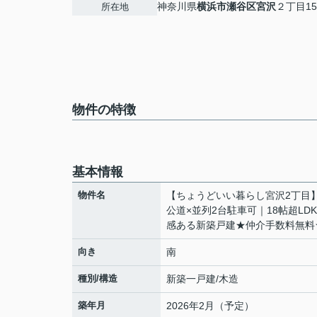
神奈川県
横浜市瀬谷区
宮沢
２丁目15
所在地
物件の特徴
基本情報
物件名
【ちょうどいい暮らし宮沢2丁目
公道×並列2台駐車可｜18帖超LD
感ある新築戸建★仲介手数料無料
向き
南
種別/構造
新築一戸建/木造
築年月
2026年2月（予定）