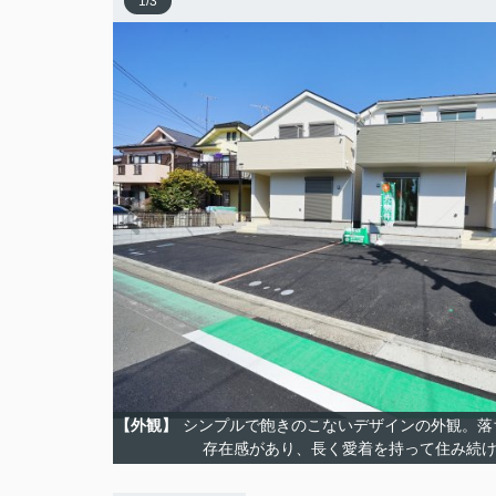
1
/
3
【外観】
シンプルで飽きのこないデザインの外観。落
存在感があり、長く愛着を持って住み続