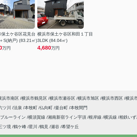
市保土ケ谷区花見台
横浜市保土ケ谷区和田１丁目
＋S(納戸) (83.21㎡)
3LDK (84.04㎡)
0
4,680
万円
万円
横浜市南区
横浜市鶴見区
横浜市瀬谷区
横浜市旭区
横浜市西区
横浜
六ツ川
法泉
本牧町
仏向町
釜台町
本牧間門
ブルーライン
横須賀線
湘南新宿ライン宇須
根岸線
横浜線
相鉄い
三ツ境
鶴ケ峰
星川
鶴見
瀬谷
希望ケ丘