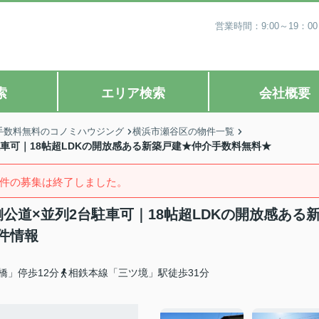
営業時間：9:00～19
索
エリア検索
会社概要
手数料無料のコノミハウジング
横浜市瀬谷区の物件一覧
車可｜18帖超LDKの開放感ある新築戸建★仲介手数料無料★
件の募集は終了しました。
公道×並列2台駐車可｜18帖超LDKの開放感ある
件情報
橋」停歩12分
相鉄本線「三ツ境」駅徒歩31分