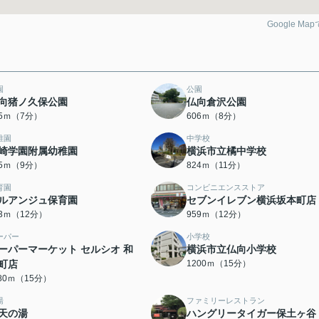
Google Ma
園
公園
向猪ノ久保公園
仏向倉沢公園
85ｍ（7分）
606ｍ（8分）
稚園
中学校
崎学園附属幼稚園
横浜市立橘中学校
65ｍ（9分）
824ｍ（11分）
育園
コンビニエンスストア
ルアンジュ保育園
セブンイレブン横浜坂本町店
53ｍ（12分）
959ｍ（12分）
ーパー
小学校
ーパーマーケット セルシオ 和
横浜市立仏向小学校
町店
1200ｍ（15分）
180ｍ（15分）
湯
ファミリーレストラン
天の湯
ハングリータイガー保土ヶ谷