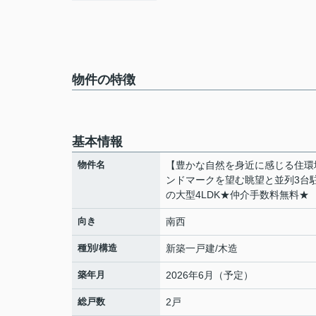
物件の特徴
基本情報
物件名
【豊かな自然を身近に感じる住環
ンドマークを望む眺望と並列3台
の大型4LDK★仲介手数料無料★
向き
南西
種別/構造
新築一戸建/木造
築年月
2026年6月（予定）
総戸数
2戸