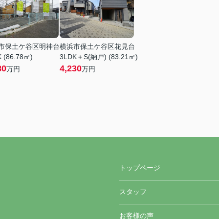
市保土ケ谷区明神台
横浜市保土ケ谷区花見台
 (86.78㎡)
3LDK＋S(納戸) (83.21㎡)
80
4,230
万円
万円
トップページ
スタッフ
お客様の声