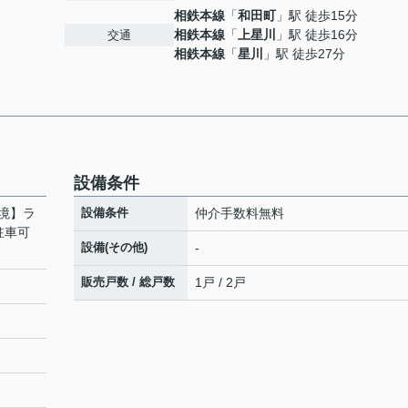
相鉄本線
「
和田町
」駅 徒歩15分
相鉄本線
「
上星川
」駅 徒歩16分
交通
相鉄本線
「
星川
」駅 徒歩27分
設備条件
境】ラ
設備条件
仲介手数料無料
駐車可
設備(その他)
-
販売戸数 / 総戸数
1戸 / 2戸