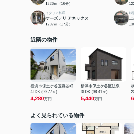
1226ｍ（16分）
1
イタリア料理
銭
ケーズデリ アネックス
上
1287ｍ（17分）
1
近隣の物件
横浜市保土ケ谷区鎌谷町
横浜市保土ケ谷区法泉２丁目
4LDK (99.77㎡)
3LDK (98.41㎡)
2
4,280
5,440
6
万円
万円
よく見られている物件