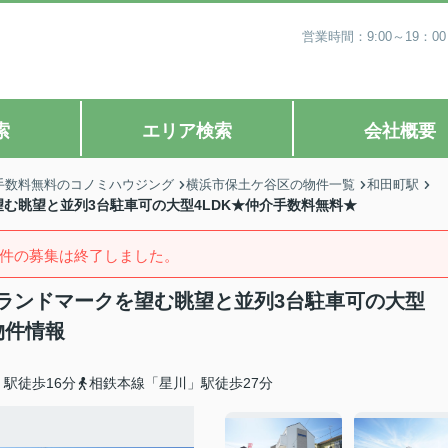
営業時間：9:00～19
索
エリア検索
会社概要
手数料無料のコノミハウジング
横浜市保土ケ谷区の物件一覧
和田町駅
む眺望と並列3台駐車可の大型4LDK★仲介手数料無料★
件の募集は終了しました。
ランドマークを望む眺望と並列3台駐車可の大型
物件情報
駅徒歩16分
相鉄本線「星川」駅徒歩27分