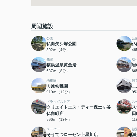
周辺施設
公園
公
仏向矢シ塚公園
仏
302ｍ（4分）
4
銭湯
幼
横浜温泉黄金湯
岩
637ｍ（8分）
6
幼稚園
保
向原幼稚園
エ
919ｍ（12分）
9
ドラッグストア
ス
クリエイトエス・ディー保土ヶ谷
ス
仏向町店
田
996ｍ（13分）
1
スーパー
銭
そうてつローゼン上星川店
満