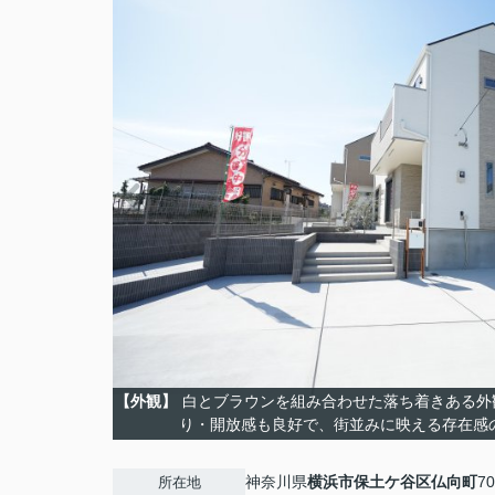
【外観】
白とブラウンを組み合わせた落ち着きある外
り・開放感も良好で、街並みに映える存在感
神奈川県
横浜市保土ケ谷区
仏向町
70
所在地