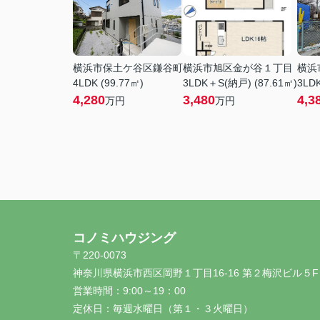
横浜市保土ケ谷区鎌谷町
横浜市旭区金が谷１丁目
横浜
4LDK (99.77㎡)
3LDK＋S(納戸) (87.61㎡)
3LDK
4,280
3,480
4,3
万円
万円
コノミハウジング
〒220-0073
神奈川県横浜市西区岡野１丁目16-16 第２梅沢ビル５F
営業時間：
9:00～19：00
定休日：
毎週水曜日（第１・３火曜日）