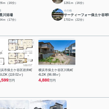
226ｍ（16分）
1261ｍ（16分）
湯
その他
星川浴場
サーティーフォー保土ケ谷球
304ｍ（17分）
1702ｍ（22分）
横浜市保土ケ谷区岩井町
横浜市保土ケ谷区川島町
SLDK (119.02㎡)
4LDK (96.88㎡)
,599
4,880
万円
万円