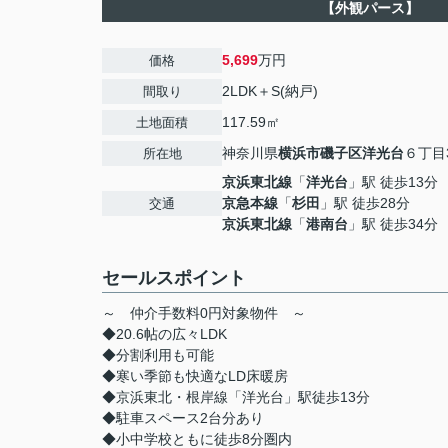
【外観パース】
5,699
万円
価格
2LDK＋S(納戸)
間取り
117.59㎡
土地面積
神奈川県
横浜市磯子区
洋光台
６丁目3
所在地
京浜東北線
「
洋光台
」駅 徒歩13分
京急本線
「
杉田
」駅 徒歩28分
交通
京浜東北線
「
港南台
」駅 徒歩34分
セールスポイント
～ 仲介手数料0円対象物件 ～
◆20.6帖の広々LDK
◆分割利用も可能
◆寒い季節も快適なLD床暖房
◆京浜東北・根岸線「洋光台」駅徒歩13分
◆駐車スペース2台分あり
◆小中学校ともに徒歩8分圏内