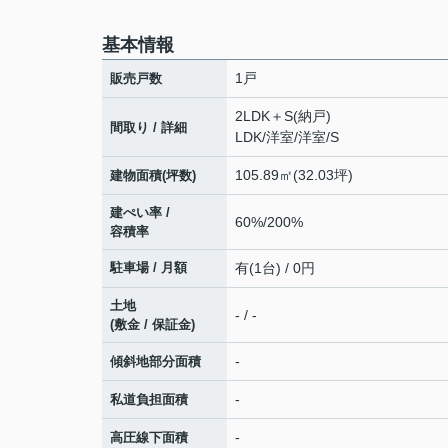
基本情報
1戸
販売戸数
2LDK＋S(納戸)
間取り / 詳細
LDK
/
洋室
/
洋室
/
S
105.89㎡(32.03坪)
建物面積(坪数)
建ぺい率 /
60%/200%
容積率
駐車場 / 月額
有(1台) / 0円
土地
- / -
(敷金 / 保証金)
-
傾斜地部分面積
-
私道負担面積
-
高圧線下面積