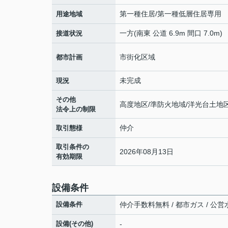
第一種住居/第一種低層住居専用
用途地域
一方(南東 公道 6.9m 間口 7.0m)
接道状況
市街化区域
都市計画
未完成
現況
その他
高度地区/準防火地域/洋光台土地
法令上の制限
仲介
取引態様
取引条件の
2026年08月13日
有効期限
設備条件
設備条件
仲介手数料無料 / 都市ガス / 公営水
設備(その他)
-