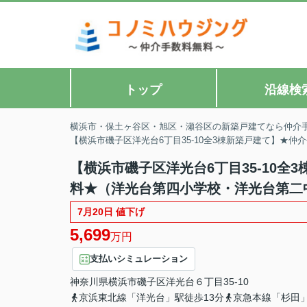
トップ
沿線検
横浜市・保土ヶ谷区・旭区・瀬谷区の新築戸建てなら仲介
【横浜市磯子区洋光台6丁目35-10全3棟新築戸建て】★
【横浜市磯子区洋光台6丁目35-10全
料★（洋光台第四小学校・洋光台第二中
7月20日 値下げ
5,699
万円
支払いシミュレーション
神奈川県
横浜市磯子区
洋光台
６丁目35-10
京浜東北線「洋光台」駅徒歩13分
京急本線「杉田」