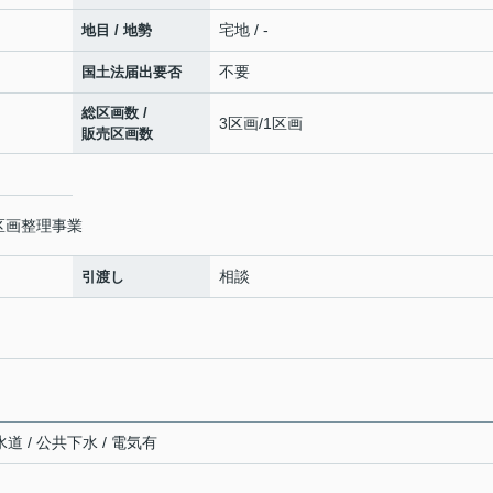
宅地 / -
地目 / 地勢
不要
国土法届出要否
総区画数 /
3区画/1区画
販売区画数
区画整理事業
相談
引渡し
道 / 公共下水 / 電気有