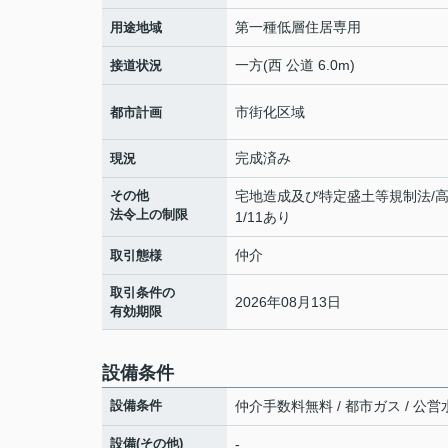
第一種低層住居専用
用途地域
一方(西 公道 6.0m)
接道状況
市街化区域
都市計画
完成済み
現況
その他
宅地造成及び特定盛土等規制法/高
法令上の制限
1/11あり
仲介
取引態様
取引条件の
2026年08月13日
有効期限
設備条件
設備条件
仲介手数料無料 / 都市ガス / 公営水
設備(その他)
-