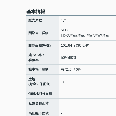
基本情報
1戸
販売戸数
5LDK
間取り / 詳細
LDK
/
洋室
/
洋室
/
洋室
/
洋室
/
洋室
101.84㎡(30.8坪)
建物面積(坪数)
建ぺい率 /
50%/80%
容積率
駐車場 / 月額
有(2台) / 0円
土地
- / -
(敷金 / 保証金)
-
傾斜地部分面積
-
私道負担面積
-
高圧線下面積