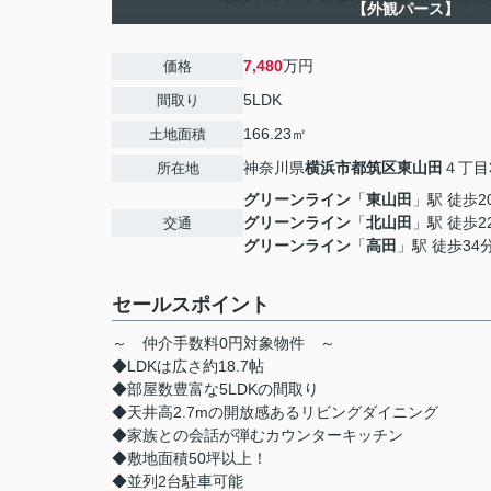
【外観パース】
7,480
万円
価格
5LDK
間取り
166.23㎡
土地面積
神奈川県
横浜市都筑区
東山田
４丁目
所在地
グリーンライン
「
東山田
」駅 徒歩2
グリーンライン
「
北山田
」駅 徒歩2
交通
グリーンライン
「
高田
」駅 徒歩34
セールスポイント
～ 仲介手数料0円対象物件 ～
◆LDKは広さ約18.7帖
◆部屋数豊富な5LDKの間取り
◆天井高2.7mの開放感あるリビングダイニング
◆家族との会話が弾むカウンターキッチン
◆敷地面積50坪以上！
◆並列2台駐車可能