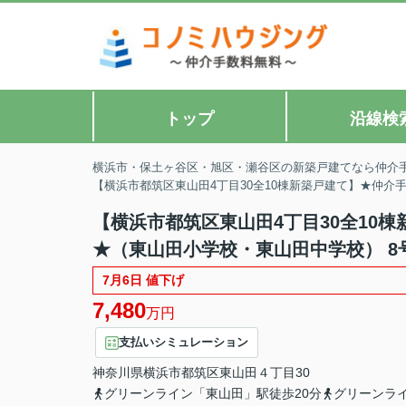
トップ
沿線検
横浜市・保土ヶ谷区・旭区・瀬谷区の新築戸建てなら仲介
【横浜市都筑区東山田4丁目30全10棟新築戸建て】★仲
【横浜市都筑区東山田4丁目30全10
★（東山田小学校・東山田中学校） 8
7月6日 値下げ
7,480
万円
支払いシミュレーション
神奈川県
横浜市都筑区
東山田
４丁目30
グリーンライン「東山田」駅徒歩20分
グリーンライ