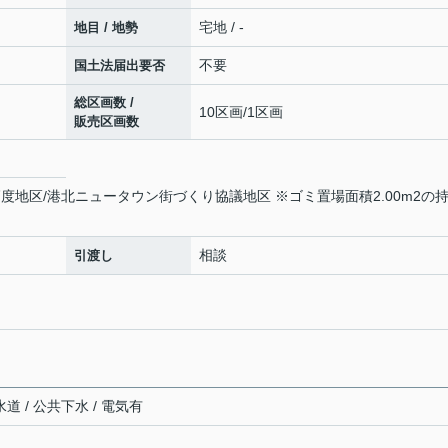
宅地 / -
地目 / 地勢
不要
国土法届出要否
総区画数 /
10区画/1区画
販売区画数
度地区/港北ニュータウン街づくり協議地区 ※ゴミ置場面積2.00m2の
相談
引渡し
道 / 公共下水 / 電気有