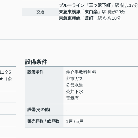
ブルーライン
「
三ツ沢下町
」駅 徒歩17
東急東横線
「
東白楽
」駅 徒歩20分
交通
東急東横線
「
反町
」駅 徒歩18分
設備条件
11全5
設備条件
仲介手数料無料
★（斎
都市ガス
公営水道
公共下水
電気有
設備(その他)
-
販売戸数 / 総戸数
1戸 / 5戸