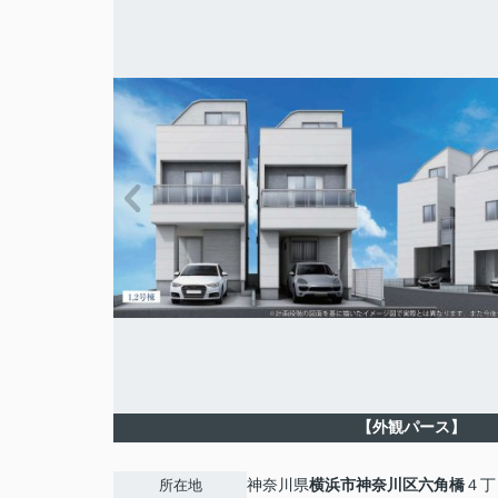
【外観パース】
神奈川県
横浜市神奈川区
六角橋
４丁目
所在地