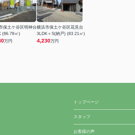
市保土ケ谷区明神台
横浜市保土ケ谷区花見台
 (86.78㎡)
3LDK＋S(納戸) (83.21㎡)
80
4,230
万円
万円
トップページ
スタッフ
お客様の声