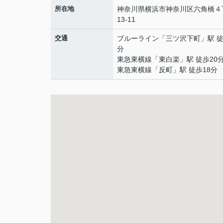
所在地
神奈川県
横浜市神奈川区
六角橋
４
13-11
交通
ブルーライン
「
三ツ沢下町
」駅 徒
分
東急東横線
「
東白楽
」駅 徒歩20
東急東横線
「
反町
」駅 徒歩18分