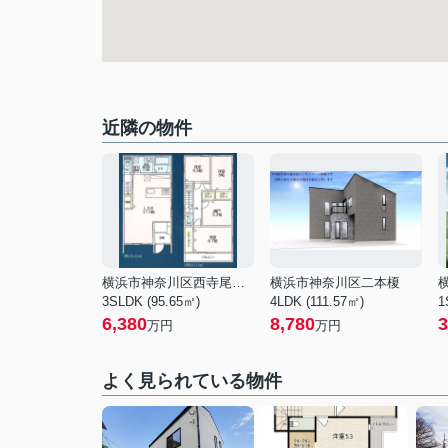
近隣の物件
横浜市神奈川区西寺尾１丁目
横浜市神奈川区二本榎
3SLDK (95.65㎡)
4LDK (111.57㎡)
1
6,380
8,780
3
万円
万円
よく見られている物件