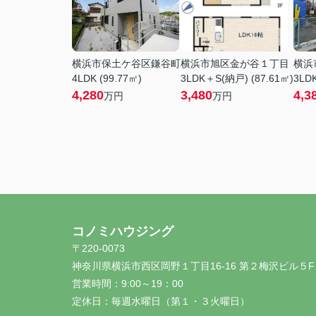
横浜市保土ケ谷区鎌谷町
横浜市旭区金が谷１丁目
横浜
4LDK (99.77㎡)
3LDK＋S(納戸) (87.61㎡)
3LDK
4,280
3,480
4,3
万円
万円
コノミハウジング
〒220-0073
神奈川県横浜市西区岡野１丁目16-16 第２梅沢ビル５F
営業時間：
9:00～19：00
定休日：
毎週水曜日（第１・３火曜日）