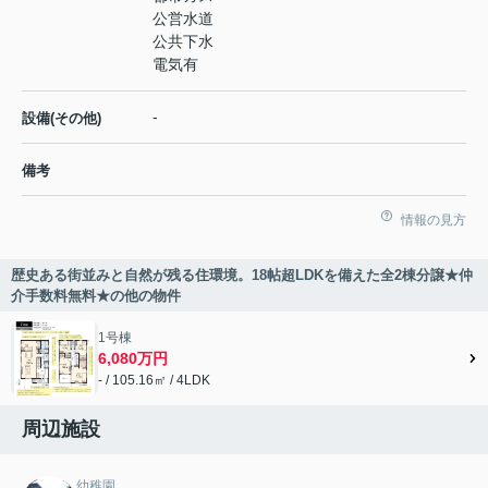
公営水道
公共下水
電気有
-
設備(その他)
備考
情報の見方
歴史ある街並みと自然が残る住環境。18帖超LDKを備えた全2棟分譲★仲
介手数料無料★の他の物件
1号棟
6,080万円
- / 105.16㎡ / 4LDK
周辺施設
幼稚園