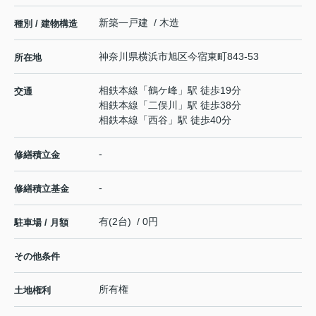
新築一戸建 / 木造
種別 / 建物構造
神奈川県
横浜市旭区
今宿東町
843-53
所在地
相鉄本線
「
鶴ケ峰
」駅 徒歩19分
交通
相鉄本線
「
二俣川
」駅 徒歩38分
相鉄本線
「
西谷
」駅 徒歩40分
-
修繕積立金
-
修繕積立基金
有(2台) / 0円
駐車場 / 月額
その他条件
所有権
土地権利