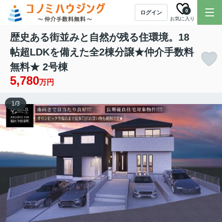
0
ログイン
お気に入り
歴史ある街並みと自然が残る住環境。18
帖超LDKを備えた全2棟分譲★仲介手数料
無料★ 2号棟
5,780
万円
1
/
3