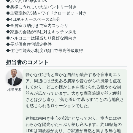
◆広々約18.0帖のLDK
◆奥様にうれしい大型パントリー付き
◆主寝室約7.5帖＋ワイドクローゼット付き
◆4LDK＋カースペース2台分
◆全居室収納付きで室内スッキリ
◆家族の会話が弾む対面キッチン採用
◆バルコニーは陽当たり良好な南向き
◆長期優良住宅認定物件
◆住宅性能表示制度7項目で最高等級取得
担当者のコメント
静かな住宅街と豊かな自然が融合する今宿東町エリ
ア。周辺には歴史ある農家や昔ながらの風景も点在
しており、どこか懐かしさを感じられる穏やかな街
梅澤 英孝
並みが広がっています。大きな商業施設が並ぶ便利
さとは少し違う、“落ち着いて暮らす”ことの心地良さ
を感じられるロケーションでした。
建物は南向き中心の設計となっており、室内にはや
わらかな陽光がたっぷり差し込みます。約18帖超の
LDKは開放感があり、ご家族が自然と集まる居心地