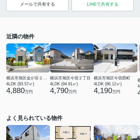
メールで共有する
LINEで共有する
近隣の物件
横浜市旭区金が谷２丁目
横浜市旭区今宿２丁目
横浜市旭区今宿西町
4LDK (93.57㎡)
4LDK (94.91㎡)
4LDK (86.12㎡)
4
4,880
4,790
4,190
万円
万円
万円
よく見られている物件