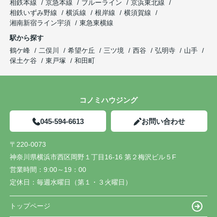
相鉄本線
京急本線
ブルーライン
京浜東北線
相鉄いずみ野線
横浜線
根岸線
横須賀線
湘南新宿ライン宇須
東急東横線
駅から探す
鶴ケ峰
二俣川
希望ケ丘
三ツ境
西谷
弘明寺
山手
保土ケ谷
東戸塚
和田町
コノミハウジング
045-594-6613
お問い合わせ
〒220-0073
神奈川県横浜市西区岡野１丁目16-16 第２梅沢ビル５F
営業時間：
9:00～19：00
定休日：
毎週水曜日（第１・３火曜日）
トップページ