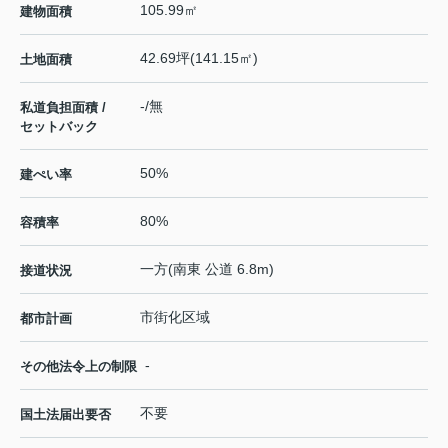
105.99㎡
建物面積
42.69坪(141.15㎡)
土地面積
-/無
私道負担面積 /
セットバック
50%
建ぺい率
80%
容積率
一方(南東 公道 6.8m)
接道状況
市街化区域
都市計画
-
その他法令上の制限
不要
国土法届出要否