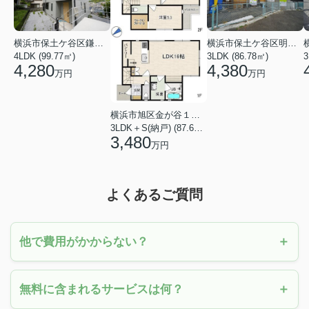
横浜市保土ケ谷区鎌谷町
横浜市保土ケ谷区明神台
4LDK (99.77㎡)
3LDK (86.78㎡)
4,280
4,380
万円
万円
横浜市旭区金が谷１丁目
3LDK＋S(納戸) (87.61㎡)
3,480
万円
よくあるご質問
他で費用がかからない？
無料に含まれるサービスは何？