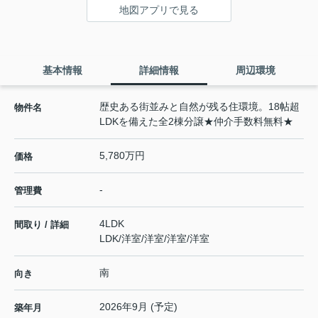
地図アプリで見る
基本情報
詳細情報
周辺環境
歴史ある街並みと自然が残る住環境。18帖超
物件名
LDKを備えた全2棟分譲★仲介手数料無料★
5,780万円
価格
-
管理費
4LDK
間取り / 詳細
LDK
/
洋室
/
洋室
/
洋室
/
洋室
南
向き
2026年9月 (予定)
築年月