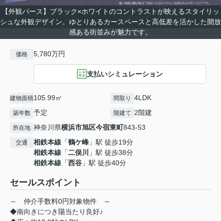
【外観パース】ブラック×ホワイトのコントラストが映えるスタイリッ
シュな外観デザイン。ゆとりあるカースペースと高低差を活かした開放
感ある街並みが魅力です。
5,780万円
価格
支払いシミュレーション
105.99㎡
4LDK
建物面積
間取り
予定
2階建
築年数
階建て
神奈川県
横浜市旭区
今宿東町
843-53
所在地
相鉄本線
「
鶴ケ峰
」駅 徒歩19分
交通
相鉄本線
「
二俣川
」駅 徒歩38分
相鉄本線
「
西谷
」駅 徒歩40分
セールスポイント
～ 仲介手数料0円対象物件 ～
◆南向きにつき陽当たり良好♪