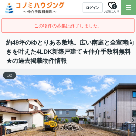
0
ログイン
お気に入り
この物件の募集は終了しました。
約49坪のゆとりある敷地。広い南庭と全室南向
きを叶えた4LDK新築戸建て★仲介手数料無料
★の過去掲載物件情報
1
/
2