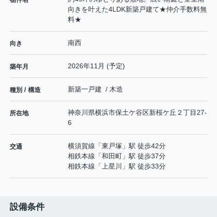
向きを叶えた4LDK新築戸建て★仲介手数料無
料★
南西
向き
2026年11月 (予定)
築年月
新築一戸建 / 木造
種別 / 構造
神奈川県
横浜市保土ケ谷区
新桜ケ丘
２丁目27-
所在地
6
横須賀線
「
東戸塚
」駅 徒歩42分
交通
相鉄本線
「
和田町
」駅 徒歩37分
相鉄本線
「
上星川
」駅 徒歩33分
設備条件