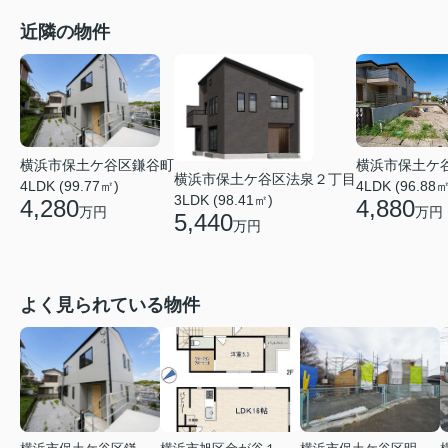
近隣の物件
横浜市保土ケ
横浜市保土ケ谷区鎌谷町
横浜市保土ケ谷区法泉２丁目
4LDK (96.88㎡
4LDK (99.77㎡)
3LDK (98.41㎡)
4,880
4,280
万円
万円
5,440
万円
よく見られている物件