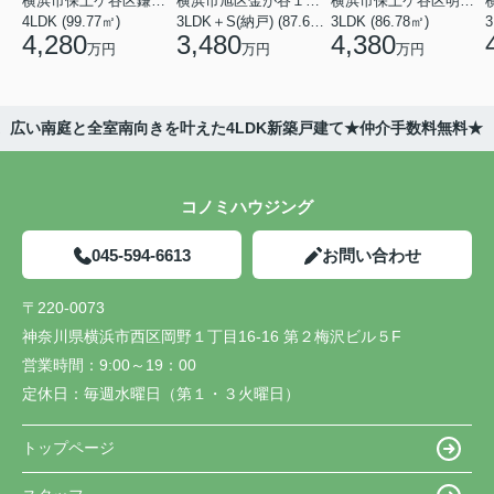
横浜市保土ケ谷区鎌谷町
横浜市旭区金が谷１丁目
横浜市保土ケ谷区明神台
4LDK (99.77㎡)
3LDK＋S(納戸) (87.61㎡)
3LDK (86.78㎡)
4,280
3,480
4,380
万円
万円
万円
。広い南庭と全室南向きを叶えた4LDK新築戸建て★仲介手数料無料★
コノミハウジング
045-594-6613
お問い合わせ
〒220-0073
神奈川県横浜市西区岡野１丁目16-16 第２梅沢ビル５F
営業時間：
9:00～19：00
定休日：
毎週水曜日（第１・３火曜日）
トップページ