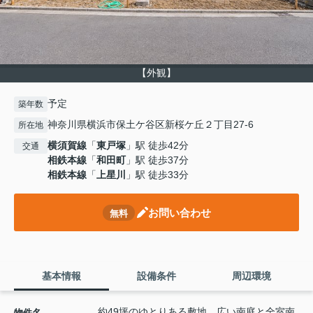
【外観】
予定
築年数
神奈川県横浜市保土ケ谷区新桜ケ丘２丁目27-6
所在地
横須賀線
「
東戸塚
」駅 徒歩42分
交通
相鉄本線
「
和田町
」駅 徒歩37分
相鉄本線
「
上星川
」駅 徒歩33分
お問い合わせ
無料
基本情報
設備条件
周辺環境
約49坪のゆとりある敷地。広い南庭と全室南
物件名