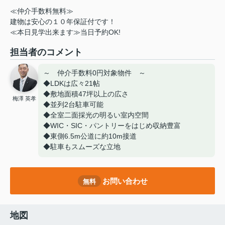
≪仲介手数料無料≫
建物は安心の１０年保証付です！
≪本日見学出来ます≫当日予約OK!
担当者のコメント
～ 仲介手数料0円対象物件 ～
◆LDKは広々21帖
◆敷地面積47坪以上の広さ
梅澤 英孝
◆並列2台駐車可能
◆全室二面採光の明るい室内空間
◆WIC・SIC・パントリーをはじめ収納豊富
◆東側6.5m公道に約10m接道
◆駐車もスムーズな立地
お問い合わせ
無料
地図