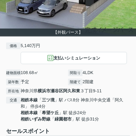
【外観パース】
5,140万円
価格
支払いシミュレーション
108.68㎡
4LDK
建物面積
間取り
予定
2階建
築年数
階建て
神奈川県
横浜市瀬谷区
阿久和東
３丁目9-11
所在地
相鉄本線
「
三ツ境
」駅 バス8分 神奈川中央交通「阿久
交通
和」 停歩4分
相鉄本線
「
希望ケ丘
」駅 徒歩24分
相鉄いずみ野線
「
緑園都市
」駅 徒歩31分
セールスポイント