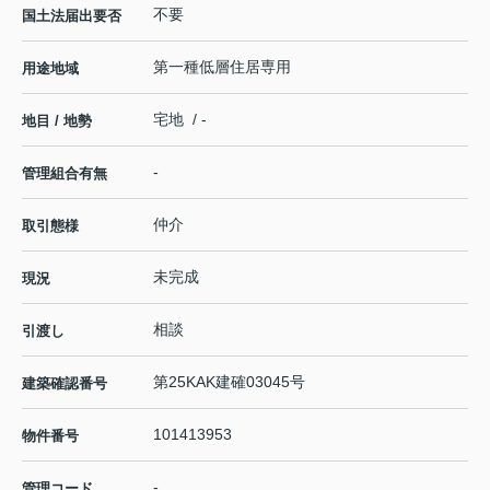
不要
国土法届出要否
第一種低層住居専用
用途地域
宅地 / -
地目 / 地勢
-
管理組合有無
仲介
取引態様
未完成
現況
相談
引渡し
第25KAK建確03045号
建築確認番号
101413953
物件番号
-
管理コード