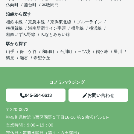
仏向町
釜台町
本牧間門
沿線から探す
相鉄本線
京急本線
京浜東北線
ブルーライン
横須賀線
湘南新宿ライン宇須
根岸線
横浜線
相鉄いずみ野線
みなとみらい線
駅から探す
山手
保土ケ谷
和田町
石川町
三ツ境
鶴ケ峰
星川
鶴見
瀬谷
希望ケ丘
コノミハウジング
045-594-6613
お問い合わせ
〒220-0073
神奈川県横浜市西区岡野１丁目16-16 第２梅沢ビル５F
営業時間：
9:00～19：00
定休日：
毎週水曜日（第１・３火曜日）