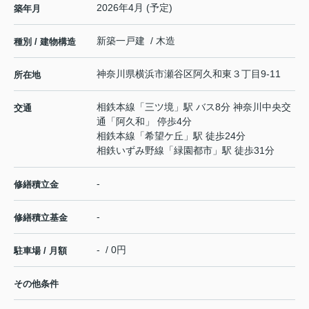
2026年4月 (予定)
築年月
新築一戸建 / 木造
種別 / 建物構造
神奈川県
横浜市瀬谷区
阿久和東
３丁目9-11
所在地
相鉄本線
「
三ツ境
」駅 バス8分 神奈川中央交
交通
通「阿久和」 停歩4分
相鉄本線
「
希望ケ丘
」駅 徒歩24分
相鉄いずみ野線
「
緑園都市
」駅 徒歩31分
-
修繕積立金
-
修繕積立基金
- / 0円
駐車場 / 月額
その他条件