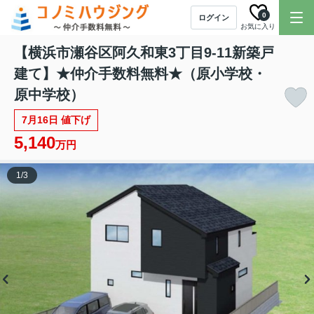
0
ログイン
お気に入り
【横浜市瀬谷区阿久和東3丁目9-11新築戸
建て】★仲介手数料無料★（原小学校・
原中学校）
7月16日 値下げ
5,140
万円
1
/
3