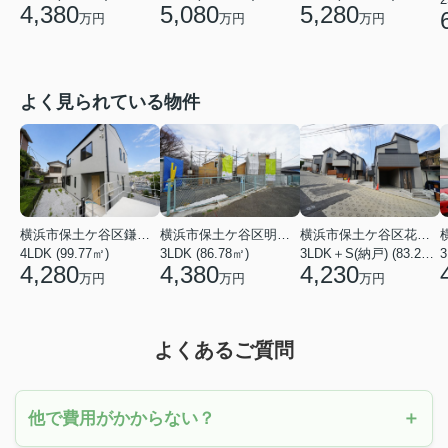
4,380
5,080
5,280
万円
万円
万円
よく見られている物件
横浜市保土ケ谷区鎌谷町
横浜市保土ケ谷区明神台
横浜市保土ケ谷区花見台
4LDK (99.77㎡)
3LDK (86.78㎡)
3LDK＋S(納戸) (83.21㎡)
3
4,280
4,380
4,230
万円
万円
万円
よくあるご質問
他で費用がかからない？