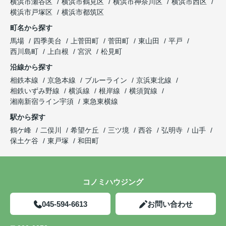
横浜市瀬谷区
横浜市鶴見区
横浜市神奈川区
横浜市西区
横浜市戸塚区
横浜市都筑区
町名から探す
馬場
四季美台
上菅田町
菅田町
東山田
平戸
西川島町
上白根
宮沢
松見町
沿線から探す
相鉄本線
京急本線
ブルーライン
京浜東北線
相鉄いずみ野線
横浜線
根岸線
横須賀線
湘南新宿ライン宇須
東急東横線
駅から探す
鶴ケ峰
二俣川
希望ケ丘
三ツ境
西谷
弘明寺
山手
保土ケ谷
東戸塚
和田町
コノミハウジング
045-594-6613
お問い合わせ