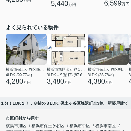
万円
6,599
5,440
万円
万円
よく見られている物件
横浜市保土ケ谷区鎌谷町
横浜市旭区金が谷１丁目
横浜市保土ケ谷区明神台
4LDK (99.77㎡)
3LDK＋S(納戸) (87.61㎡)
3LDK (86.78㎡)
4,280
3,480
4,380
万円
万円
万円
１分！LDK１７．８帖の３LDK♪保土ヶ谷区峰沢町全3棟 新築戸建て
市区町村から探す
横浜市旭区
横浜市保土ケ谷区
横浜市中区
横浜市南区