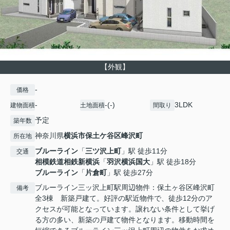
【外観】
-
価格
-
-(-)
3LDK
建物面積
土地面積
間取り
予定
築年数
神奈川県
横浜市保土ケ谷区
峰沢町
所在地
ブルーライン
「
三ツ沢上町
」駅 徒歩11分
交通
相模鉄道相鉄新横浜
「
羽沢横浜国大
」駅 徒歩18分
ブルーライン
「
片倉町
」駅 徒歩27分
ブルーライン三ッ沢上町駅周辺物件：保土ヶ谷区峰沢町
備考
全3棟 新築戸建て。好評の駅近物件で、徒歩12分のア
クセスが可能となっています。譲れない条件として挙げ
る方の多い、新築の戸建て物件となります。移動時間を