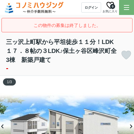
0
ログイン
お気に入り
この物件の募集は終了しました。
三ッ沢上町駅から平坦徒歩１１分！LDK
１７．８帖の３LDK♪保土ヶ谷区峰沢町全
3棟 新築戸建て
-
1
/
3