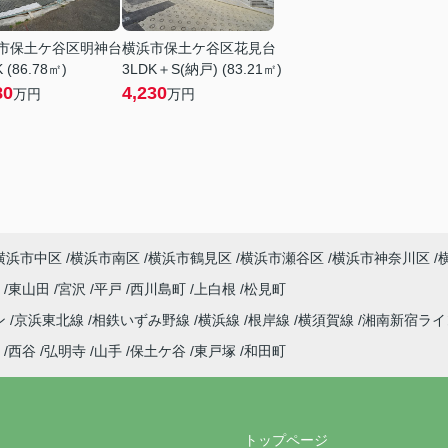
市保土ケ谷区明神台
横浜市保土ケ谷区花見台
 (86.78㎡)
3LDK＋S(納戸) (83.21㎡)
80
4,230
万円
万円
横浜市中区
横浜市南区
横浜市鶴見区
横浜市瀬谷区
横浜市神奈川区
町
東山田
宮沢
平戸
西川島町
上白根
松見町
ン
京浜東北線
相鉄いずみ野線
横浜線
根岸線
横須賀線
湘南新宿ラ
西谷
弘明寺
山手
保土ケ谷
東戸塚
和田町
トップページ