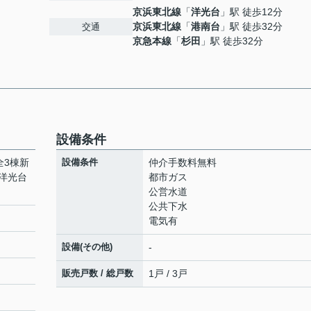
京浜東北線
「
洋光台
」駅 徒歩12分
京浜東北線
「
港南台
」駅 徒歩32分
交通
京急本線
「
杉田
」駅 徒歩32分
設備条件
全3棟新
設備条件
仲介手数料無料
洋光台
都市ガス
公営水道
公共下水
電気有
設備(その他)
-
販売戸数 / 総戸数
1戸 / 3戸