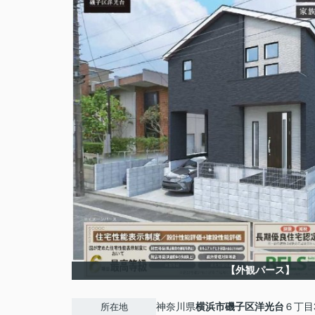
【外観パース】
神奈川県
横浜市磯子区
洋光台
６丁目3
所在地