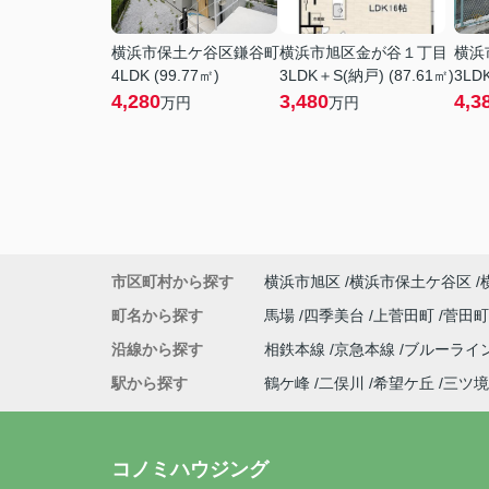
横浜市保土ケ谷区鎌谷町
横浜市旭区金が谷１丁目
横浜
4LDK (99.77㎡)
3LDK＋S(納戸) (87.61㎡)
3LDK
4,280
3,480
4,3
万円
万円
市区町村から探す
横浜市旭区
横浜市保土ケ谷区
町名から探す
馬場
四季美台
上菅田町
菅田
沿線から探す
相鉄本線
京急本線
ブルーライ
駅から探す
鶴ケ峰
二俣川
希望ケ丘
三ツ境
コノミハウジング