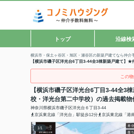
トップ
沿線検
横浜市・保土ヶ谷区・旭区・瀬谷区の新築戸建てなら仲介
【横浜市磯子区洋光台6丁目3-44全3棟新築戸建て】
この物
【横浜市磯子区洋光台6丁目3-44全
校・洋光台第二中学校）の過去掲載物
神奈川県
横浜市磯子区
洋光台
６丁目3-44
京浜東北線「洋光台」駅徒歩12分
京浜東北線「港南
1
/
1