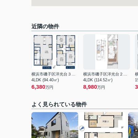
近隣の物件
横浜市磯子区洋光台３丁目
横浜市磯子区洋光台２丁目
4LDK (94.40㎡)
4LDK (114.52㎡)
1
6,380
8,980
3
万円
万円
よく見られている物件