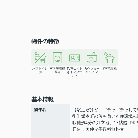
物件の特徴
バストイレ
室内洗濯機
TVモニタ付
カウンター
浴室乾燥機
別
置場
きインター
キッチン
ホン
基本情報
物件名
【駅近だけど、ゴチャゴチャして
街】坂本町の落ち着いた住環境×
駅徒歩4分の好立地、17帖超LDK
戸建て★仲介手数料無料★