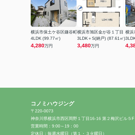
横浜市保土ケ谷区鎌谷町
横浜市旭区金が谷１丁目
横浜
4LDK (99.77㎡)
3LDK＋S(納戸) (87.61㎡)
3LDK
4,280
3,480
4,3
万円
万円
コノミハウジング
〒220-0073
神奈川県横浜市西区岡野１丁目16-16 第２梅沢ビル５F
営業時間：
9:00～19：00
定休日：
毎週水曜日（第１・３火曜日）