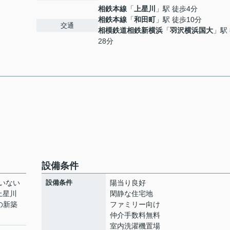
相鉄本線
「
上星川
」駅 徒歩4分
相鉄本線
「
和田町
」駅 徒歩10分
交通
相模鉄道相鉄新横浜
「
羽沢横浜国大
」駅
28分
設備条件
いない
設備条件
陽当り良好
上星川
閑静な住宅地
の新築
ファミリー向け
仲介手数料無料
室内洗濯機置場