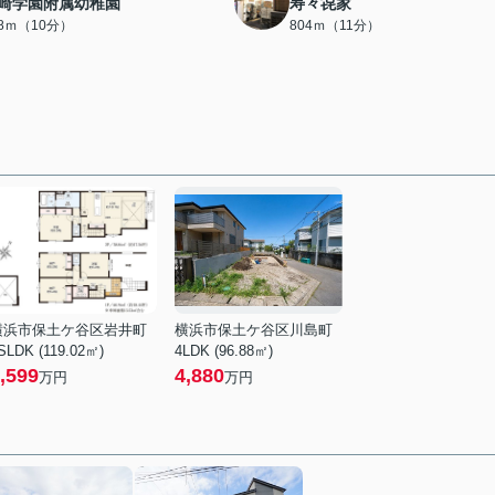
崎学園附属幼稚園
寿々㐂家
48ｍ（10分）
804ｍ（11分）
横浜市保土ケ谷区岩井町
横浜市保土ケ谷区川島町
SLDK (119.02㎡)
4LDK (96.88㎡)
,599
4,880
万円
万円