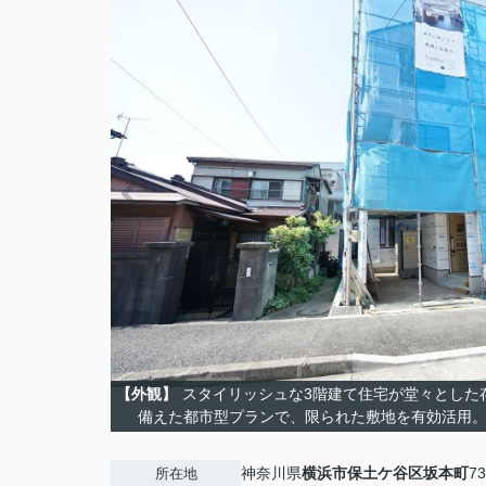
【外観】
スタイリッシュな3階建て住宅が堂々とした
備えた都市型プランで、限られた敷地を有効活用
神奈川県
横浜市保土ケ谷区
坂本町
73
所在地