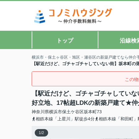
トップ
沿線検
横浜市・保土ヶ谷区・旭区・瀬谷区の新築戸建てなら仲介
【駅近だけど、ゴチャゴチャしていない街】坂本町の落
この物
【駅近だけど、ゴチャゴチャしていな
好立地、17帖超LDKの新築戸建て★
神奈川県
横浜市保土ケ谷区
坂本町
73
相鉄本線「上星川」駅徒歩4分
相鉄本線「和田町」
1
/
2