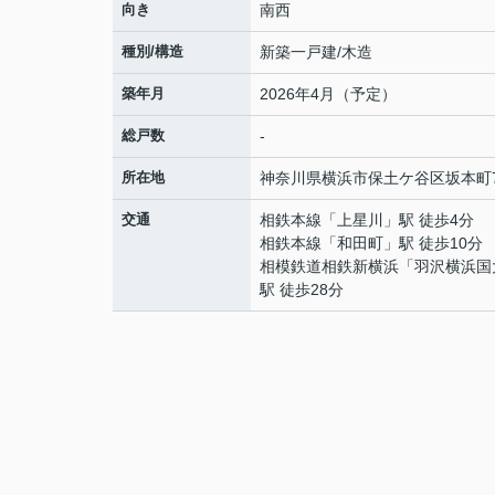
向き
南西
種別/構造
新築一戸建/木造
築年月
2026年4月（予定）
総戸数
-
所在地
神奈川県
横浜市保土ケ谷区
坂本町
交通
相鉄本線
「
上星川
」駅 徒歩4分
相鉄本線
「
和田町
」駅 徒歩10分
相模鉄道相鉄新横浜
「
羽沢横浜国
駅 徒歩28分