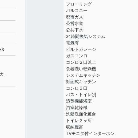
フローリング
バルコニー
都市ガス
公営水道
公共下水
24時間換気システム
電気有
ビルトガレージ
73
ガスコンロ
コンロ２口以上
食器洗い乾燥機
大
」
システムキッチン
対面式キッチン
コンロ３口
バス・トイレ別
追焚機能浴室
浴室乾燥機
洗髪洗面化粧台
トイレ２ヶ所
収納豊富
TVモニタ付インターホン