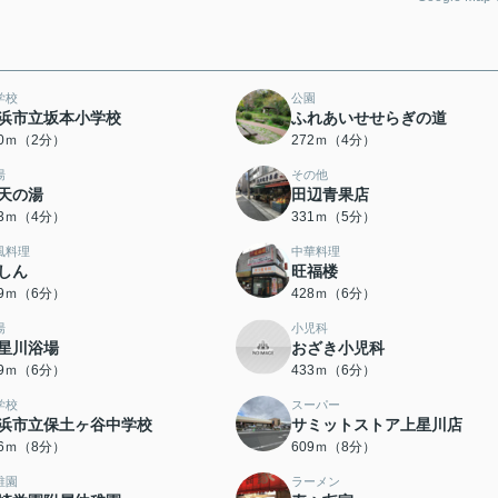
学校
公園
浜市立坂本小学校
ふれあいせせらぎの道
30ｍ（2分）
272ｍ（4分）
湯
その他
天の湯
田辺青果店
03ｍ（4分）
331ｍ（5分）
風料理
中華料理
しん
旺福楼
09ｍ（6分）
428ｍ（6分）
湯
小児科
星川浴場
おざき小児科
29ｍ（6分）
433ｍ（6分）
学校
スーパー
浜市立保土ヶ谷中学校
サミットストア上星川店
76ｍ（8分）
609ｍ（8分）
稚園
ラーメン