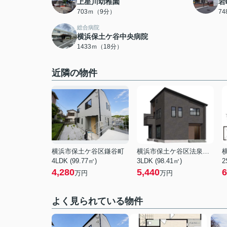
上星川幼稚園
岩
703ｍ（9分）
7
総合病院
横浜保土ケ谷中央病院
1433ｍ（18分）
近隣の物件
横浜市保土ケ谷区鎌谷町
横浜市保土ケ谷区法泉２丁目
4LDK (99.77㎡)
3LDK (98.41㎡)
2
4,280
5,440
6
万円
万円
よく見られている物件