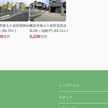
市保土ケ谷区明神台
横浜市保土ケ谷区花見台
 (86.78㎡)
3LDK＋S(納戸) (83.21㎡)
80
4,230
万円
万円
トップページ
スタッフ