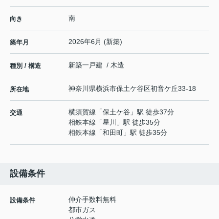
南
向き
2026年6月 (新築)
築年月
新築一戸建 / 木造
種別 / 構造
神奈川県
横浜市保土ケ谷区
初音ケ丘
33-18
所在地
横須賀線
「
保土ケ谷
」駅 徒歩37分
交通
相鉄本線
「
星川
」駅 徒歩35分
相鉄本線
「
和田町
」駅 徒歩35分
設備条件
仲介手数料無料
設備条件
都市ガス