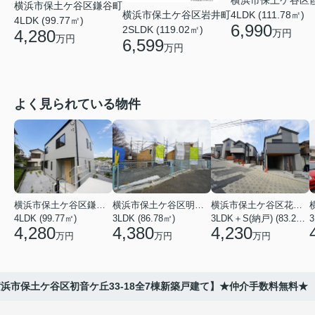
横浜市保土ケ谷区鎌谷町
4LDK (111.78㎡)
横浜市保土ケ谷区岩井町
4LDK (99.77㎡)
6,990
2SLDK (119.02㎡)
4,280
万円
万円
6,599
万円
よく見られている物件
横浜市保土ケ谷区鎌谷町
横浜市保土ケ谷区明神台
横浜市保土ケ谷区花見台
4LDK (99.77㎡)
3LDK (86.78㎡)
3LDK＋S(納戸) (83.21㎡)
3
4,280
4,380
4,230
万円
万円
万円
浜市保土ケ谷区初音ケ丘33-18全7棟新築戸建て】★仲介手数料無料★