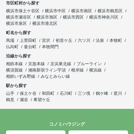
市区町村から探す
横浜市保土ケ谷区
横浜市中区
横浜市南区
横浜市鶴見区
横浜市瀬谷区
横浜市旭区
横浜市西区
横浜市神奈川区
横浜市泉区
横浜市港北区
町名から探す
馬場
上菅田町
宮沢
初音ケ丘
六ツ川
法泉
本牧町
仏向町
釜台町
本牧間門
沿線から探す
相鉄本線
京急本線
京浜東北線
ブルーライン
横須賀線
湘南新宿ライン宇須
根岸線
横浜線
相鉄いずみ野線
みなとみらい線
駅から探す
山手
保土ケ谷
和田町
石川町
三ツ境
鶴ケ峰
星川
鶴見
瀬谷
希望ケ丘
コノミハウジング