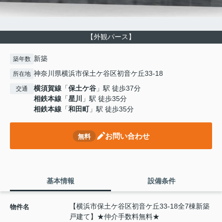
【外観パース】
新築
築年数
神奈川県横浜市保土ケ谷区初音ケ丘33-18
所在地
横須賀線
「
保土ケ谷
」駅 徒歩37分
交通
相鉄本線
「
星川
」駅 徒歩35分
相鉄本線
「
和田町
」駅 徒歩35分
お問い合わせ
無料
基本情報
設備条件
【横浜市保土ケ谷区初音ケ丘33-18全7棟新築
物件名
戸建て】★仲介手数料無料★