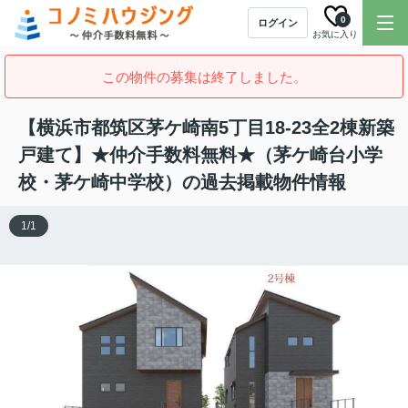
0
ログイン
お気に入り
この物件の募集は終了しました。
【横浜市都筑区茅ケ崎南5丁目18-23全2棟新築
戸建て】★仲介手数料無料★（茅ケ崎台小学
校・茅ケ崎中学校）の過去掲載物件情報
1
/
1