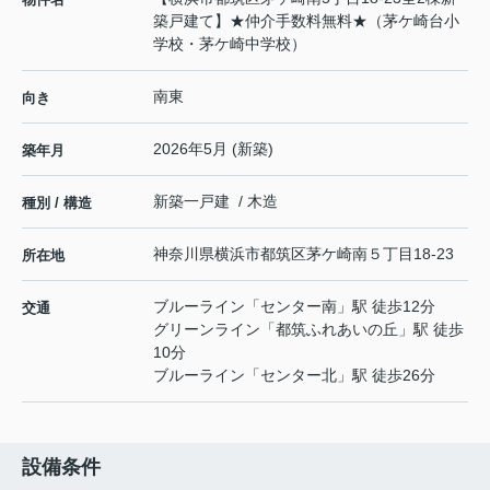
築戸建て】★仲介手数料無料★（茅ケ崎台小
学校・茅ケ崎中学校）
南東
向き
2026年5月 (新築)
築年月
新築一戸建 / 木造
種別 / 構造
神奈川県
横浜市都筑区
茅ケ崎南
５丁目18-23
所在地
ブルーライン
「
センター南
」駅 徒歩12分
交通
グリーンライン
「
都筑ふれあいの丘
」駅 徒歩
10分
ブルーライン
「
センター北
」駅 徒歩26分
設備条件