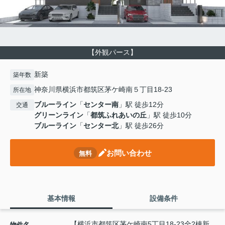
【外観パース】
新築
築年数
神奈川県横浜市都筑区茅ケ崎南５丁目18-23
所在地
ブルーライン
「
センター南
」駅 徒歩12分
交通
グリーンライン
「
都筑ふれあいの丘
」駅 徒歩10分
ブルーライン
「
センター北
」駅 徒歩26分
お問い合わせ
無料
基本情報
設備条件
【横浜市都筑区茅ケ崎南5丁目18-23全2棟新
物件名