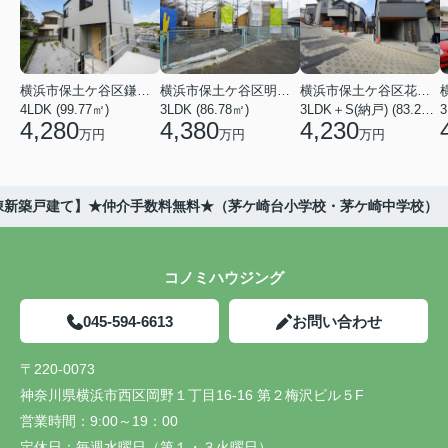
横浜市保土ケ谷区鎌谷町
横浜市保土ケ谷区明神台
横浜市保土ケ谷区花見台
4LDK (99.77㎡)
3LDK (86.78㎡)
3LDK＋S(納戸) (83.21㎡)
3
4,280
4,380
4,230
万円
万円
万円
全2棟新築戸建て】★仲介手数料無料★（茅ケ崎台小学校・茅ケ崎中学校）
コノミハウジング
045-594-6613
お問い合わせ
〒220-0073
神奈川県横浜市西区岡野１丁目16-16 第２梅沢ビル５F
営業時間：
9:00～19：00
定休日：
毎週水曜日（第１・３火曜日）