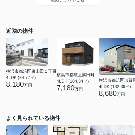
地図アプリで見る
近隣の物件
横浜市都筑区東山田１丁目
横浜市都筑区勝田町
4LDK (94.77㎡)
横浜市都筑区加賀
4LDK (104.34㎡)
8,180
万円
7,180
4LDK (132.39㎡)
万円
8,680
万円
よく見られている物件