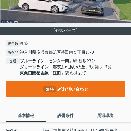
【外観パース】
新築
築年数
神奈川県横浜市都筑区荏田南５丁目17-9
所在地
ブルーライン
「
センター南
」駅 徒歩23分
交通
グリーンライン
「
都筑ふれあいの丘
」駅 徒歩17分
東急田園都市線
「
江田
」駅 徒歩27分
お問い合わせ
無料
基本情報
設備条件
周辺環境
【横浜市都筑区荏田南5丁目17-9新築戸建
物件名