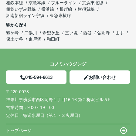
相鉄本線
京急本線
ブルーライン
京浜東北線
相鉄いずみ野線
横浜線
根岸線
横須賀線
湘南新宿ライン宇須
東急東横線
駅から探す
鶴ケ峰
二俣川
希望ケ丘
三ツ境
西谷
弘明寺
山手
保土ケ谷
東戸塚
和田町
コノミハウジング
045-594-6613
お問い合わせ
〒220-0073
神奈川県横浜市西区岡野１丁目16-16 第２梅沢ビル５F
営業時間：
9:00～19：00
定休日：
毎週水曜日（第１・３火曜日）
トップページ