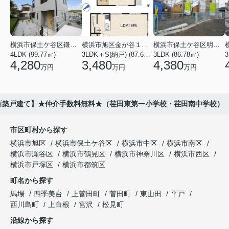
横浜市保土ケ谷区鎌谷町
横浜市旭区金が谷１丁目
横浜市保土ケ谷区明神台
4LDK (99.77㎡)
3LDK＋S(納戸) (87.61㎡)
3LDK (86.78㎡)
4,280
3,480
4,380
万円
万円
万円
9新築戸建て】★仲介手数料無料★（荏田東第一小学校・荏田南中学校）
市区町村から探す
横浜市旭区
横浜市保土ケ谷区
横浜市中区
横浜市南区
横浜市瀬谷区
横浜市鶴見区
横浜市神奈川区
横浜市西区
横浜市戸塚区
横浜市都筑区
町名から探す
馬場
四季美台
上菅田町
菅田町
東山田
平戸
西川島町
上白根
宮沢
松見町
沿線から探す