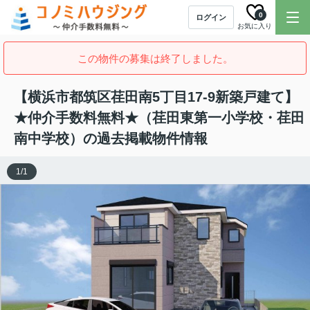
0
ログイン
お気に入り
この物件の募集は終了しました。
【横浜市都筑区荏田南5丁目17-9新築戸建て】
★仲介手数料無料★（荏田東第一小学校・荏田
南中学校）の過去掲載物件情報
1
/
1