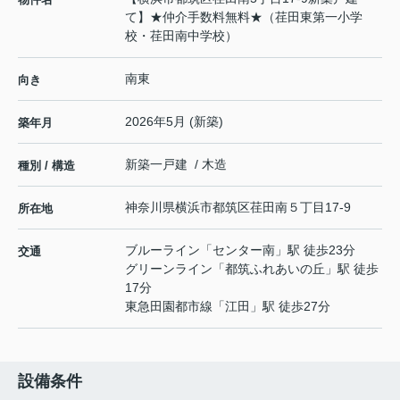
て】★仲介手数料無料★（荏田東第一小学
校・荏田南中学校）
南東
向き
2026年5月 (新築)
築年月
新築一戸建 / 木造
種別 / 構造
神奈川県
横浜市都筑区
荏田南
５丁目17-9
所在地
ブルーライン
「
センター南
」駅 徒歩23分
交通
グリーンライン
「
都筑ふれあいの丘
」駅 徒歩
17分
東急田園都市線
「
江田
」駅 徒歩27分
設備条件