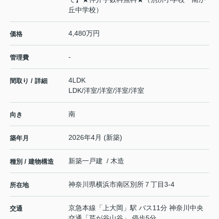
丘中学校）
4,480万円
価格
-
管理費
4LDK
間取り / 詳細
LDK
/
洋室
/
洋室
/
洋室
/
洋室
南
向き
2026年4月 (新築)
築年月
新築一戸建 / 木造
種別 / 建物構造
神奈川県
横浜市南区
別所
７丁目3-4
所在地
京急本線
「
上大岡
」駅 バス11分 神奈川中央
交通
交通「芹が谷山谷」 停歩5分