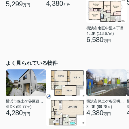
4,380
5,299
万円
万円
横浜市南区中里４丁目
4LDK (113.67㎡)
6,580
万円
よく見られている物件
横浜市保土ケ谷区鎌谷町
横浜市保土ケ谷区明神台
4LDK (99.77㎡)
3LDK (86.78㎡)
4,280
4,380
万円
万円