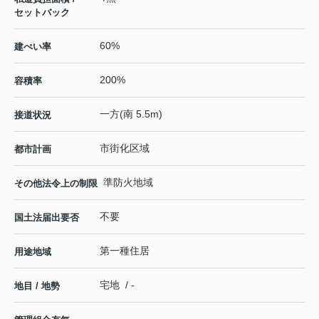
セットバック
60%
建ぺい率
200%
容積率
一方(南 5.5m)
接道状況
市街化区域
都市計画
準防火地域
その他法令上の制限
不要
国土法届出要否
第一種住居
用途地域
宅地 / -
地目 / 地勢