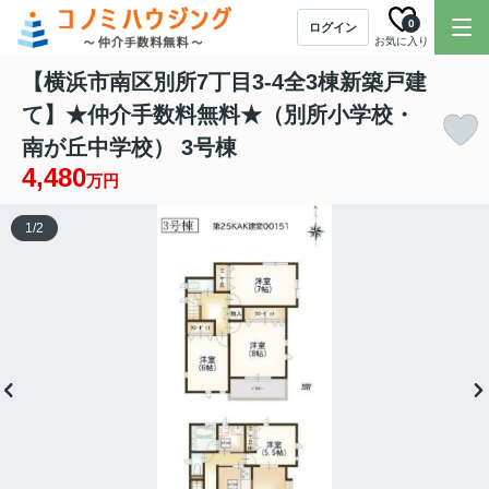
0
ログイン
お気に入り
【横浜市南区別所7丁目3-4全3棟新築戸建
て】★仲介手数料無料★（別所小学校・
南が丘中学校） 3号棟
4,480
万円
1
/
2