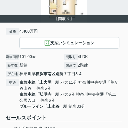
【間取り】
4,480万円
価格
支払いシミュレーション
101.00㎡
4LDK
建物面積
間取り
新築
2階建
築年数
階建て
神奈川県
横浜市南区
別所
７丁目3-4
所在地
京急本線
「
上大岡
」駅 バス11分 神奈川中央交通「芹が
交通
谷山谷」 停歩5分
京急本線
「
弘明寺
」駅 バス6分 神奈川中央交通「第二
公園入口」 停歩6分
ブルーライン
「
上永谷
」駅 徒歩33分
セールスポイント