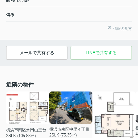
備考
情報の見方
メールで共有する
LINEで共有する
近隣の物件
横浜市南区中里４丁目
横浜市南区永田山王台
4
2SLK (75.35㎡)
2SLK (105.88㎡)