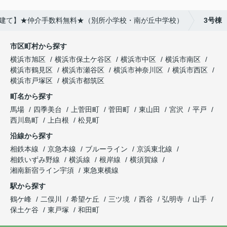
築戸建て】★仲介手数料無料★（別所小学校・南が丘中学校）
3号棟
市区町村から探す
横浜市旭区
横浜市保土ケ谷区
横浜市中区
横浜市南区
横浜市鶴見区
横浜市瀬谷区
横浜市神奈川区
横浜市西区
横浜市戸塚区
横浜市都筑区
町名から探す
馬場
四季美台
上菅田町
菅田町
東山田
宮沢
平戸
西川島町
上白根
松見町
沿線から探す
相鉄本線
京急本線
ブルーライン
京浜東北線
相鉄いずみ野線
横浜線
根岸線
横須賀線
湘南新宿ライン宇須
東急東横線
駅から探す
鶴ケ峰
二俣川
希望ケ丘
三ツ境
西谷
弘明寺
山手
保土ケ谷
東戸塚
和田町