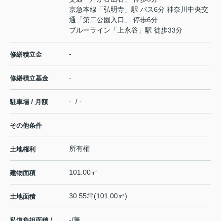
京急本線
「
弘明寺
」駅 バス6分 神奈川中央交
通「第二公園入口」 停歩6分
ブルーライン
「
上永谷
」駅 徒歩33分
-
修繕積立金
-
修繕積立基金
- / -
駐車場 / 月額
その他条件
所有権
土地権利
101.00㎡
建物面積
30.55坪(101.00㎡)
土地面積
-/無
私道負担面積 /