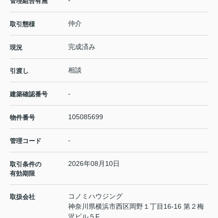
-
管理組合有無
仲介
取引態様
完成済み
現況
相談
引渡し
-
建築確認番号
105085699
物件番号
-
管理コード
2026年08月10日
取引条件の
有効期限
コノミハウジング
取扱会社
神奈川県横浜市西区岡野１丁目16-16 第２梅
沢ビル５F