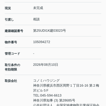
未完成
現況
相談
引渡し
第25UDI1K建03023号
建築確認番号
105094272
物件番号
-
管理コード
2026年08月10日
取引条件の
有効期限
コノミハウジング
取扱会社
神奈川県横浜市西区岡野１丁目16-16 第２梅
沢ビル５F
TEL:
045-594-6613
神奈川県知事 (3) 第28685号
公益社団法人 全国宅地建物取引業保証協会