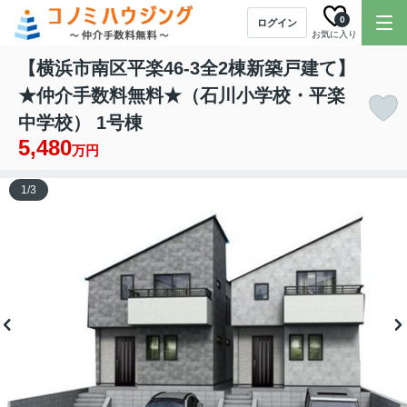
0
ログイン
お気に入り
【横浜市南区平楽46-3全2棟新築戸建て】
★仲介手数料無料★（石川小学校・平楽
中学校） 1号棟
5,480
万円
1
/
3