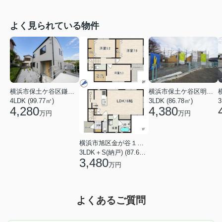
よく見られている物件
横浜市保土ケ谷区鎌谷町
横浜市保土ケ谷区明神台
4LDK (99.77㎡)
3LDK (86.78㎡)
4,280
4,380
万円
万円
横浜市旭区金が谷１丁目
3LDK＋S(納戸) (87.61㎡)
3,480
万円
よくあるご質問