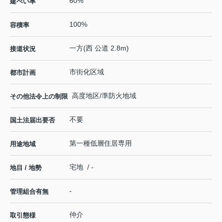
60%
建ぺい率
100%
容積率
一方(西 公道 2.8m)
接道状況
市街化区域
都市計画
高度地区/準防火地域
その他法令上の制限
不要
国土法届出要否
第一種低層住居専用
用途地域
宅地 / -
地目 / 地勢
-
管理組合有無
仲介
取引態様