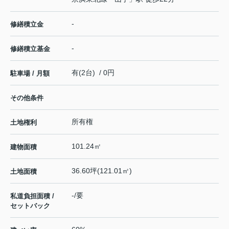
-
修繕積立金
-
修繕積立基金
有(2台) / 0円
駐車場 / 月額
その他条件
所有権
土地権利
101.24㎡
建物面積
36.60坪(121.01㎡)
土地面積
-/要
私道負担面積 /
セットバック