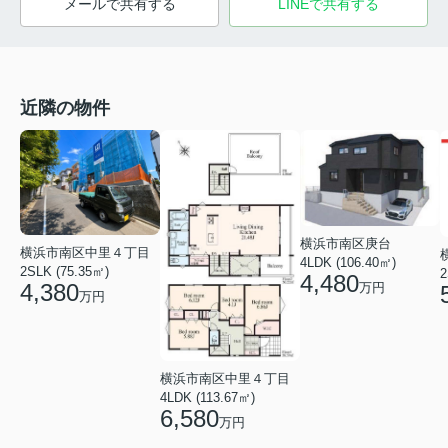
メールで共有する
LINEで共有する
近隣の物件
横浜市南区庚台
横浜市南区中里４丁目
4LDK (106.40㎡)
2SLK (75.35㎡)
2
4,480
4,380
万円
万円
横浜市南区中里４丁目
4LDK (113.67㎡)
6,580
万円