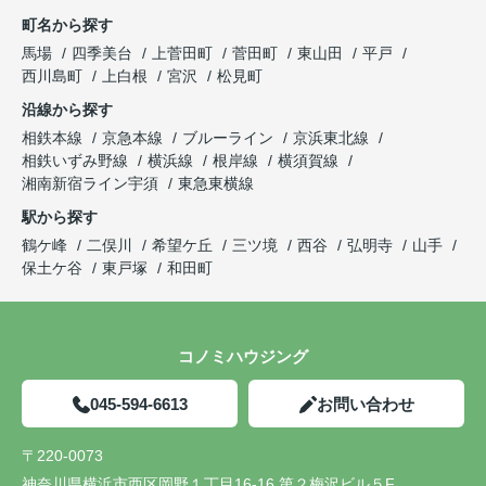
町名から探す
馬場
四季美台
上菅田町
菅田町
東山田
平戸
西川島町
上白根
宮沢
松見町
沿線から探す
相鉄本線
京急本線
ブルーライン
京浜東北線
相鉄いずみ野線
横浜線
根岸線
横須賀線
湘南新宿ライン宇須
東急東横線
駅から探す
鶴ケ峰
二俣川
希望ケ丘
三ツ境
西谷
弘明寺
山手
保土ケ谷
東戸塚
和田町
コノミハウジング
045-594-6613
お問い合わせ
〒220-0073
神奈川県横浜市西区岡野１丁目16-16 第２梅沢ビル５F