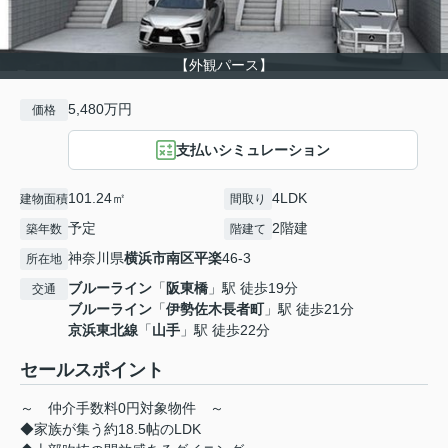
【外観パース】
5,480万円
価格
支払いシミュレーション
101.24㎡
4LDK
建物面積
間取り
予定
2階建
築年数
階建て
神奈川県
横浜市南区
平楽
46-3
所在地
ブルーライン
「
阪東橋
」駅 徒歩19分
交通
ブルーライン
「
伊勢佐木長者町
」駅 徒歩21分
京浜東北線
「
山手
」駅 徒歩22分
セールスポイント
～ 仲介手数料0円対象物件 ～
◆家族が集う約18.5帖のLDK