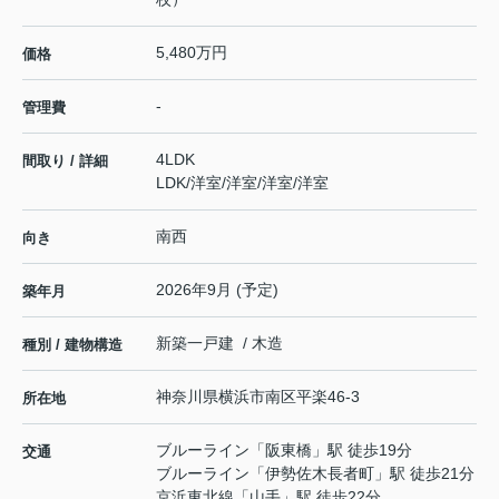
5,480万円
価格
-
管理費
4LDK
間取り / 詳細
LDK
/
洋室
/
洋室
/
洋室
/
洋室
南西
向き
2026年9月 (予定)
築年月
新築一戸建 / 木造
種別 / 建物構造
神奈川県
横浜市南区
平楽
46-3
所在地
ブルーライン
「
阪東橋
」駅 徒歩19分
交通
ブルーライン
「
伊勢佐木長者町
」駅 徒歩21分
京浜東北線
「
山手
」駅 徒歩22分