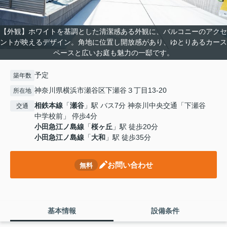
【外観】ホワイトを基調とした清潔感ある外観に、バルコニーのアクセ
ントが映えるデザイン。角地に位置し開放感があり、ゆとりあるカース
ペースと広いお庭も魅力の一邸です。
予定
築年数
神奈川県横浜市瀬谷区下瀬谷３丁目13-20
所在地
相鉄本線
「
瀬谷
」駅 バス7分 神奈川中央交通「下瀬谷
交通
中学校前」 停歩4分
小田急江ノ島線
「
桜ヶ丘
」駅 徒歩20分
小田急江ノ島線
「
大和
」駅 徒歩35分
お問い合わせ
無料
基本情報
設備条件