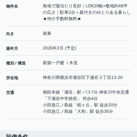
角地で陽当たり良好｜LDK20帖×敷地約48坪
物件名
の広さ｜駐車2台＋庭付きのゆとりある暮らし
★仲介手数料無料★
南東
向き
2026年2月 (予定)
築年月
新築一戸建 / 木造
種別 / 構造
神奈川県
横浜市瀬谷区
下瀬谷
３丁目13-20
所在地
相鉄本線
「
瀬谷
」駅 バス7分 神奈川中央交通
交通
「下瀬谷中学校前」 停歩4分
小田急江ノ島線
「
桜ヶ丘
」駅 徒歩20分
小田急江ノ島線
「
大和
」駅 徒歩35分