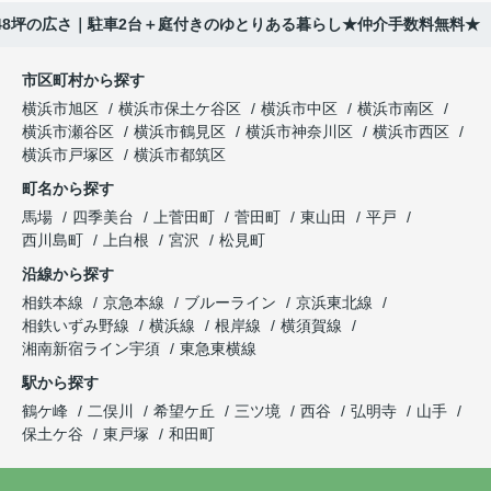
約48坪の広さ｜駐車2台＋庭付きのゆとりある暮らし★仲介手数料無料★
市区町村から探す
横浜市旭区
横浜市保土ケ谷区
横浜市中区
横浜市南区
横浜市瀬谷区
横浜市鶴見区
横浜市神奈川区
横浜市西区
横浜市戸塚区
横浜市都筑区
町名から探す
馬場
四季美台
上菅田町
菅田町
東山田
平戸
西川島町
上白根
宮沢
松見町
沿線から探す
相鉄本線
京急本線
ブルーライン
京浜東北線
相鉄いずみ野線
横浜線
根岸線
横須賀線
湘南新宿ライン宇須
東急東横線
駅から探す
鶴ケ峰
二俣川
希望ケ丘
三ツ境
西谷
弘明寺
山手
保土ケ谷
東戸塚
和田町