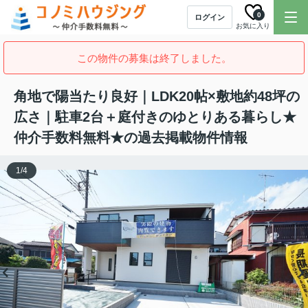
0
ログイン
お気に入り
この物件の募集は終了しました。
角地で陽当たり良好｜LDK20帖×敷地約48坪の
広さ｜駐車2台＋庭付きのゆとりある暮らし★
仲介手数料無料★の過去掲載物件情報
1
/
4