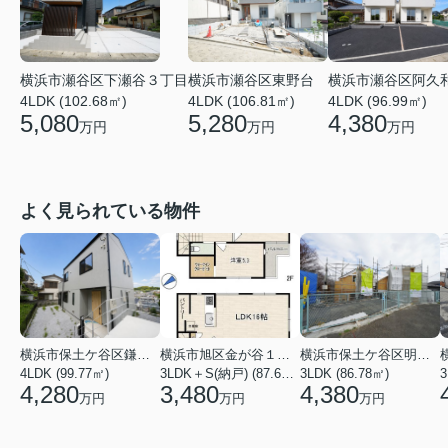
横浜市瀬谷区下瀬谷３丁目
横浜市瀬谷区東野台
横浜市瀬谷区阿久
4LDK (102.68㎡)
4LDK (106.81㎡)
4LDK (96.99㎡)
5,080
5,280
4,380
万円
万円
万円
よく見られている物件
横浜市保土ケ谷区鎌谷町
横浜市旭区金が谷１丁目
横浜市保土ケ谷区明神台
4LDK (99.77㎡)
3LDK＋S(納戸) (87.61㎡)
3LDK (86.78㎡)
4,280
3,480
4,380
万円
万円
万円