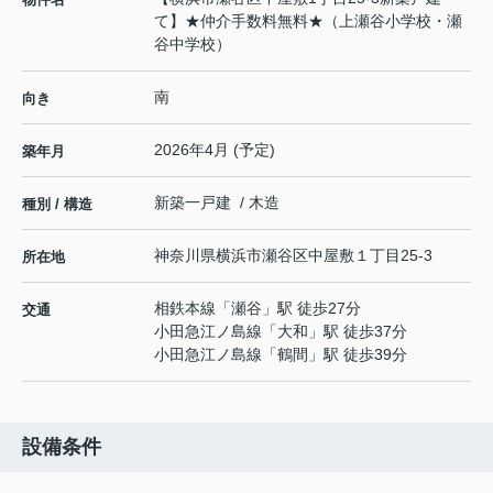
て】★仲介手数料無料★（上瀬谷小学校・瀬
谷中学校）
南
向き
2026年4月 (予定)
築年月
新築一戸建 / 木造
種別 / 構造
神奈川県
横浜市瀬谷区
中屋敷
１丁目25-3
所在地
相鉄本線
「
瀬谷
」駅 徒歩27分
交通
小田急江ノ島線
「
大和
」駅 徒歩37分
小田急江ノ島線
「
鶴間
」駅 徒歩39分
設備条件