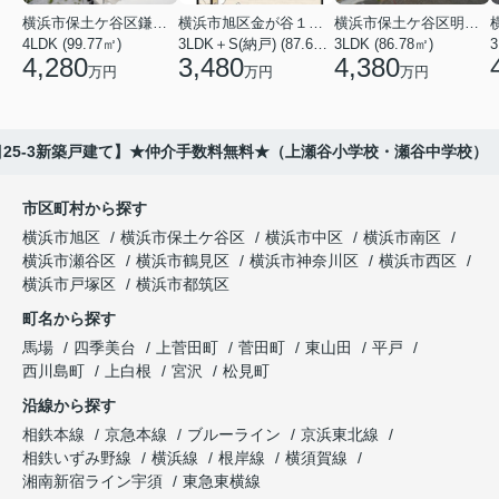
横浜市保土ケ谷区鎌谷町
横浜市旭区金が谷１丁目
横浜市保土ケ谷区明神台
4LDK (99.77㎡)
3LDK＋S(納戸) (87.61㎡)
3LDK (86.78㎡)
4,280
3,480
4,380
万円
万円
万円
25-3新築戸建て】★仲介手数料無料★（上瀬谷小学校・瀬谷中学校）
市区町村から探す
横浜市旭区
横浜市保土ケ谷区
横浜市中区
横浜市南区
横浜市瀬谷区
横浜市鶴見区
横浜市神奈川区
横浜市西区
横浜市戸塚区
横浜市都筑区
町名から探す
馬場
四季美台
上菅田町
菅田町
東山田
平戸
西川島町
上白根
宮沢
松見町
沿線から探す
相鉄本線
京急本線
ブルーライン
京浜東北線
相鉄いずみ野線
横浜線
根岸線
横須賀線
湘南新宿ライン宇須
東急東横線