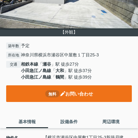
【外観】
予定
築年数
神奈川県横浜市瀬谷区中屋敷１丁目25-3
所在地
相鉄本線
「
瀬谷
」駅 徒歩27分
交通
小田急江ノ島線
「
大和
」駅 徒歩37分
小田急江ノ島線
「
鶴間
」駅 徒歩39分
お問い合わせ
無料
基本情報
設備条件
周辺環境
【横浜市瀬谷区中屋敷1丁目25-3新築戸建
物件名