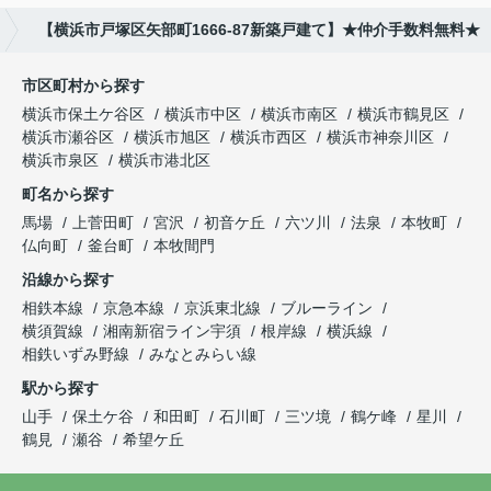
【横浜市戸塚区矢部町1666-87新築戸建て】★仲介手数料無料★
市区町村から探す
横浜市保土ケ谷区
横浜市中区
横浜市南区
横浜市鶴見区
横浜市瀬谷区
横浜市旭区
横浜市西区
横浜市神奈川区
横浜市泉区
横浜市港北区
町名から探す
馬場
上菅田町
宮沢
初音ケ丘
六ツ川
法泉
本牧町
仏向町
釜台町
本牧間門
沿線から探す
相鉄本線
京急本線
京浜東北線
ブルーライン
横須賀線
湘南新宿ライン宇須
根岸線
横浜線
相鉄いずみ野線
みなとみらい線
駅から探す
山手
保土ケ谷
和田町
石川町
三ツ境
鶴ケ峰
星川
鶴見
瀬谷
希望ケ丘