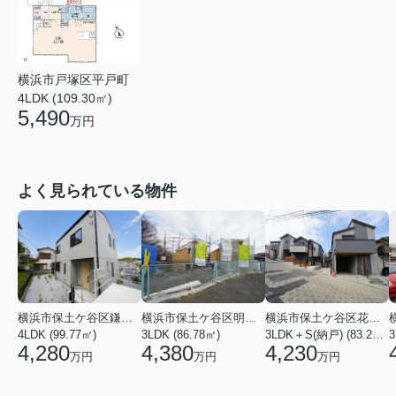
横浜市戸塚区平戸町
4LDK (109.30㎡)
5,490
万円
よく見られている物件
横浜市保土ケ谷区鎌谷町
横浜市保土ケ谷区明神台
横浜市保土ケ谷区花見台
4LDK (99.77㎡)
3LDK (86.78㎡)
3LDK＋S(納戸) (83.21㎡)
3
4,280
4,380
4,230
万円
万円
万円