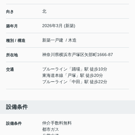
北
向き
2026年3月 (新築)
築年月
新築一戸建 / 木造
種別 / 構造
神奈川県
横浜市戸塚区
矢部町
1666-87
所在地
ブルーライン
「
踊場
」駅 徒歩10分
交通
東海道本線
「
戸塚
」駅 徒歩20分
ブルーライン
「
中田
」駅 徒歩22分
設備条件
仲介手数料無料
設備条件
都市ガス