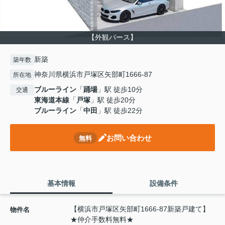
【外観パース】
新築
築年数
神奈川県横浜市戸塚区矢部町1666-87
所在地
ブルーライン
「
踊場
」駅 徒歩10分
交通
東海道本線
「
戸塚
」駅 徒歩20分
ブルーライン
「
中田
」駅 徒歩22分
お問い合わせ
無料
基本情報
設備条件
【横浜市戸塚区矢部町1666-87新築戸建て】
物件名
★仲介手数料無料★