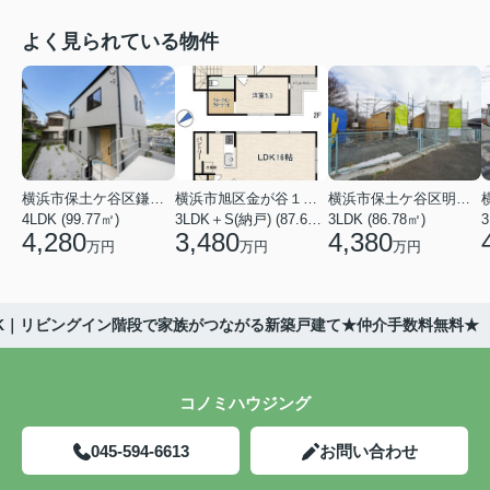
よく見られている物件
横浜市保土ケ谷区鎌谷町
横浜市旭区金が谷１丁目
横浜市保土ケ谷区明神台
4LDK (99.77㎡)
3LDK＋S(納戸) (87.61㎡)
3LDK (86.78㎡)
4,280
3,480
4,380
万円
万円
万円
LDK｜リビングイン階段で家族がつながる新築戸建て★仲介手数料無料★
コノミハウジング
045-594-6613
お問い合わせ