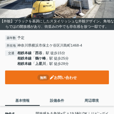
【外観】ブラックを基調にしたスタイリッシュな外観デザイン。角地な
らではの開放感があり、街並みの中でも存在感を放つ一邸です。
予定
築年数
神奈川県横浜市保土ケ谷区川島町1468-4
所在地
相鉄本線
「
西谷
」駅 徒歩15分
交通
相鉄本線
「
鶴ケ峰
」駅 徒歩25分
相鉄本線
「
上星川
」駅 徒歩28分
お問い合わせ
無料
基本情報
設備条件
周辺環境
開放感ある角地×広々19.5帖LDK｜リビングイ
物件名