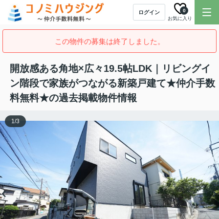
0
ログイン
お気に入り
この物件の募集は終了しました。
開放感ある角地×広々19.5帖LDK｜リビングイ
ン階段で家族がつながる新築戸建て★仲介手数
料無料★の過去掲載物件情報
1
/
3