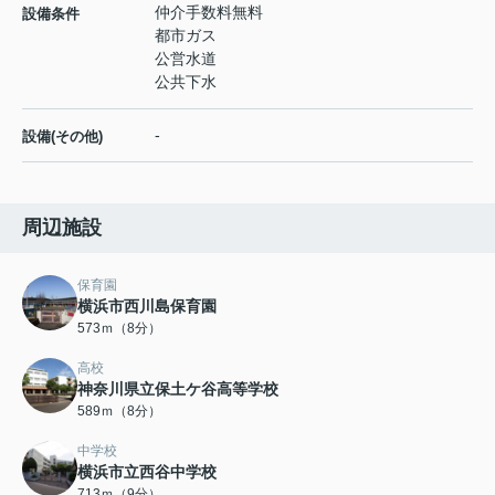
仲介手数料無料
設備条件
都市ガス
公営水道
公共下水
-
設備(その他)
周辺施設
保育園
横浜市西川島保育園
573ｍ（8分）
高校
神奈川県立保土ケ谷高等学校
589ｍ（8分）
中学校
横浜市立西谷中学校
713ｍ（9分）