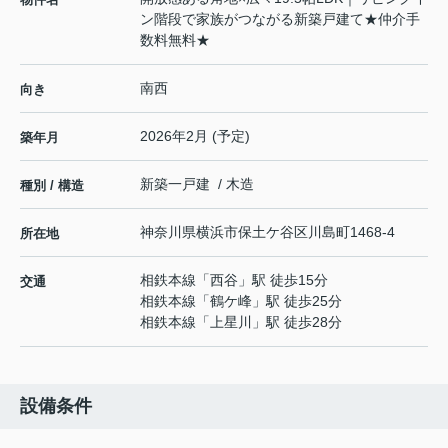
ン階段で家族がつながる新築戸建て★仲介手
数料無料★
南西
向き
2026年2月 (予定)
築年月
新築一戸建 / 木造
種別 / 構造
神奈川県
横浜市保土ケ谷区
川島町
1468-4
所在地
相鉄本線
「
西谷
」駅 徒歩15分
交通
相鉄本線
「
鶴ケ峰
」駅 徒歩25分
相鉄本線
「
上星川
」駅 徒歩28分
設備条件