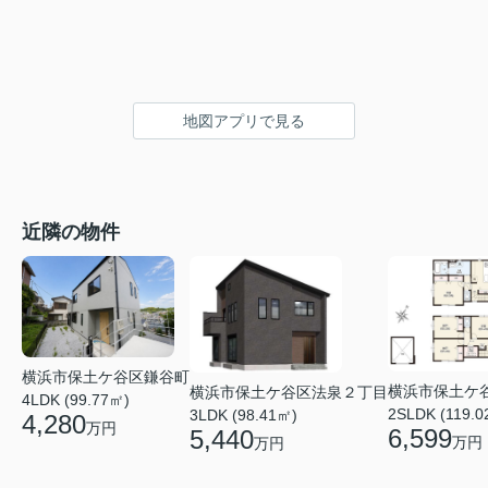
地図アプリで見る
近隣の物件
横浜市保土ケ谷区鎌谷町
横浜市保土ケ
横浜市保土ケ谷区法泉２丁目
4LDK (99.77㎡)
2SLDK (119.0
3LDK (98.41㎡)
4,280
万円
6,599
5,440
万円
万円