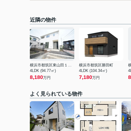
近隣の物件
横浜市都筑区東山田１丁目
横浜市都筑区勝田町
4LDK (94.77㎡)
4LDK (104.34㎡)
4
8,180
7,180
8
万円
万円
よく見られている物件