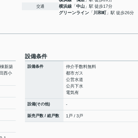
横浜線
「
中山
」駅 徒歩17分
交通
グリーンライン
「
川和町
」駅 徒歩26分
設備条件
3棟新築
設備条件
仲介手数料無料
田西小
都市ガス
公営水道
公共下水
電気有
設備(その他)
-
販売戸数 / 総戸数
1戸 / 3戸