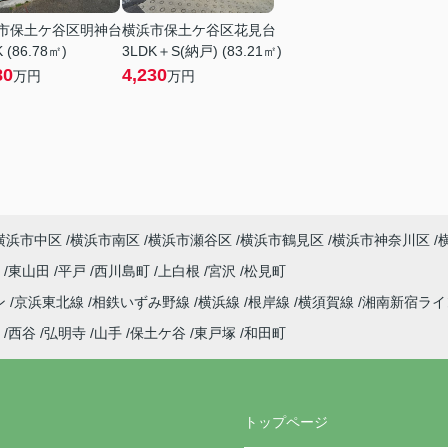
市保土ケ谷区明神台
横浜市保土ケ谷区花見台
 (86.78㎡)
3LDK＋S(納戸) (83.21㎡)
80
4,230
万円
万円
横浜市中区
横浜市南区
横浜市瀬谷区
横浜市鶴見区
横浜市神奈川区
町
東山田
平戸
西川島町
上白根
宮沢
松見町
ン
京浜東北線
相鉄いずみ野線
横浜線
根岸線
横須賀線
湘南新宿ラ
西谷
弘明寺
山手
保土ケ谷
東戸塚
和田町
トップページ