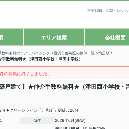
営業時間：9:00～19
索
エリア検索
会社概要
手数料無料のコノミハウジング
横浜市都筑区の物件一覧
鴨居駅
仲介手数料無料★（津田西小学校・津田中学校）
件の募集は終了しました。
棟新築戸建て】★仲介手数料無料★（津田西小学校・
7分
グリーンライン「川和町」駅徒歩26分
1
2026年6月(新築)
築年
横浜線
「
鴨居
」駅 徒歩20分