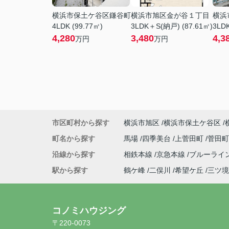
横浜市保土ケ谷区鎌谷町
横浜市旭区金が谷１丁目
横浜
4LDK (99.77㎡)
3LDK＋S(納戸) (87.61㎡)
3LDK
4,280
3,480
4,3
万円
万円
市区町村から探す
横浜市旭区
横浜市保土ケ谷区
町名から探す
馬場
四季美台
上菅田町
菅田
沿線から探す
相鉄本線
京急本線
ブルーライ
駅から探す
鶴ケ峰
二俣川
希望ケ丘
三ツ境
コノミハウジング
〒220-0073