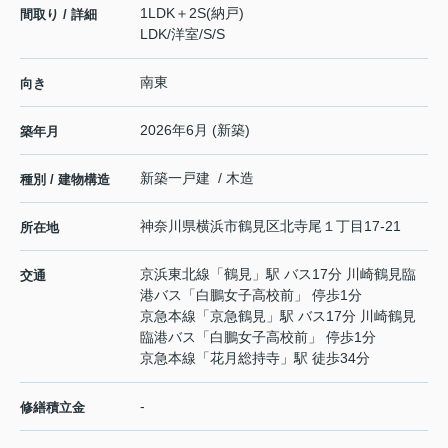
1LDK＋2S(納戸)
間取り / 詳細
LDK
/
洋室
/
S
/
S
南東
向き
2026年6月 (新築)
築年月
新築一戸建 / 木造
種別 / 建物構造
神奈川県
横浜市鶴見区
北寺尾
１丁目17-21
所在地
京浜東北線
「
鶴見
」駅 バス17分 川崎鶴見臨
交通
港バス「白鵬女子高校前」 停歩1分
京急本線
「
京急鶴見
」駅 バス17分 川崎鶴見
臨港バス「白鵬女子高校前」 停歩1分
京急本線
「
花月総持寺
」駅 徒歩34分
-
修繕積立金