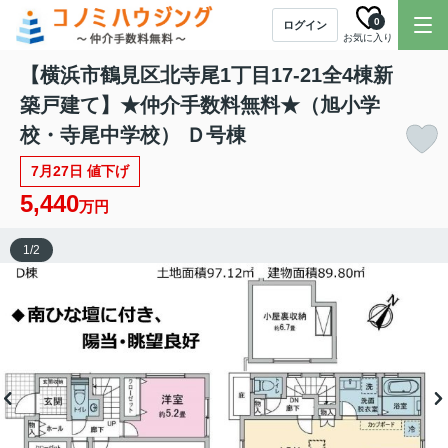
0
ログイン
お気に入り
【横浜市鶴見区北寺尾1丁目17-21全4棟新
築戸建て】★仲介手数料無料★（旭小学
校・寺尾中学校） Ｄ号棟
7月27日 値下げ
5,440
万円
1
/
2