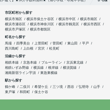
市区町村から探す
横浜市旭区
横浜市保土ケ谷区
横浜市中区
横浜市南区
横浜市瀬谷区
横浜市神奈川区
横浜市鶴見区
横浜市西区
横浜市戸塚区
横浜市都筑区
町名から探す
馬場
四季美台
上菅田町
菅田町
東山田
平戸
西川島町
上白根
宮沢
松見町
沿線から探す
相鉄本線
京急本線
ブルーライン
京浜東北線
相鉄いずみ野線
横浜線
根岸線
横須賀線
湘南新宿ライン宇須
東急東横線
駅から探す
鶴ケ峰
二俣川
希望ケ丘
三ツ境
西谷
弘明寺
山手
東戸塚
和田町
保土ケ谷