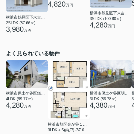
4,820
万円
横浜市鶴見区下末吉３丁目
横浜市鶴見区下末吉２丁目
3SLDK (100.80㎡)
2SLDK (87.66㎡)
4,280
万円
3,980
万円
よく見られている物件
横浜市保土ケ谷区鎌谷町
横浜市保土ケ谷区明神台
4LDK (99.77㎡)
3LDK (86.78㎡)
4,280
4,380
万円
万円
横浜市旭区金が谷１丁目
3LDK＋S(納戸) (87.61㎡)