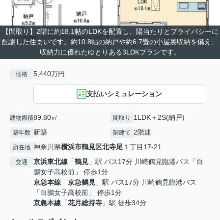
【間取り】2階に約18.1帖のLDKを配置し、陽当たりとプライバシーに
配慮した住まいです。約10.8帖の納戸や約6.7畳の小屋裏収納を備え、
収納力に優れたゆとりある3LDKプランです。
5,440万円
価格
支払いシミュレーション
89.80㎡
1LDK＋2S(納戸)
建物面積
間取り
新築
2階建
築年数
階建て
神奈川県
横浜市鶴見区
北寺尾
１丁目17-21
所在地
京浜東北線
「
鶴見
」駅 バス17分 川崎鶴見臨港バス「白
交通
鵬女子高校前」 停歩1分
京急本線
「
京急鶴見
」駅 バス17分 川崎鶴見臨港バス
「白鵬女子高校前」 停歩1分
京急本線
「
花月総持寺
」駅 徒歩34分