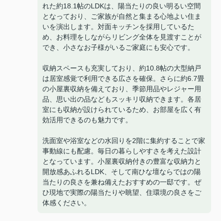
れた約18.1帖のLDKは、陽当たりの良い明るい空間
となっており、ご家族が自然と集まる心地よい住ま
いを演出します。対面キッチンを採用しているた
め、お料理をしながらリビング全体を見渡すことが
でき、小さなお子様がいるご家庭にも安心です。
収納スペースも充実しており、約10.8帖の大型納戸
は居室感覚で利用できる広さを確保。さらに約6.7畳
の小屋裏収納を備えており、季節用品やレジャー用
品、思い出の品などもスッキリ収納できます。各居
室にも収納が設けられているため、お部屋を広く有
効活用できるのも魅力です。
洗面室や浴室などの水回りを2階に集約することで家
事動線にも配慮。毎日の暮らしやすさを考えた設計
となっています。小屋裏収納付きの豊富な収納力と
開放感あふれるLDK、そして南ひな壇ならではの陽
当たりの良さを兼ね備えたおすすめの一邸です。ぜ
ひ現地で実際の陽当たりや眺望、住環境の良さをご
体感ください。