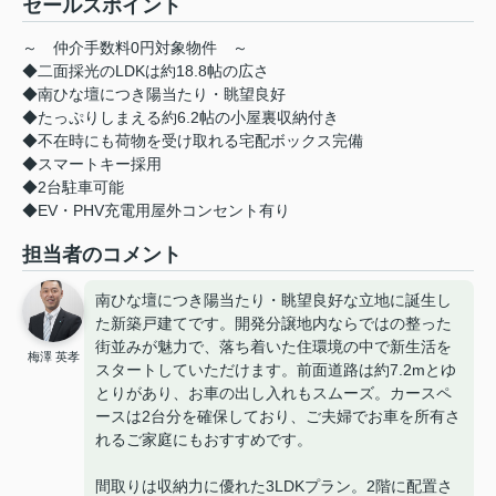
セールスポイント
～ 仲介手数料0円対象物件 ～
◆二面採光のLDKは約18.8帖の広さ
◆南ひな壇につき陽当たり・眺望良好
◆たっぷりしまえる約6.2帖の小屋裏収納付き
◆不在時にも荷物を受け取れる宅配ボックス完備
◆スマートキー採用
◆2台駐車可能
◆EV・PHV充電用屋外コンセント有り
担当者のコメント
南ひな壇につき陽当たり・眺望良好な立地に誕生し
た新築戸建てです。開発分譲地内ならではの整った
街並みが魅力で、落ち着いた住環境の中で新生活を
梅澤 英孝
スタートしていただけます。前面道路は約7.2mとゆ
とりがあり、お車の出し入れもスムーズ。カースペ
ースは2台分を確保しており、ご夫婦でお車を所有さ
れるご家庭にもおすすめです。
間取りは収納力に優れた3LDKプラン。2階に配置さ