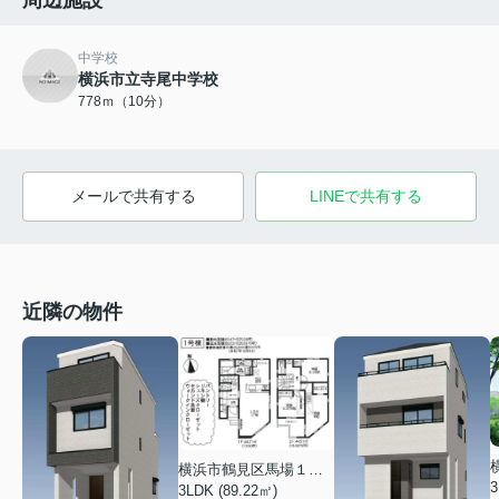
周辺施設
中学校
横浜市立寺尾中学校
778ｍ（10分）
メールで共有する
LINEで共有する
近隣の物件
横浜市鶴見区馬場１丁目
3
3LDK (89.22㎡)