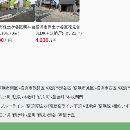
市保土ケ谷区明神台
横浜市保土ケ谷区花見台
 (86.78㎡)
3LDK＋S(納戸) (83.21㎡)
80
4,230
万円
万円
横浜市南区
横浜市鶴見区
横浜市瀬谷区
横浜市旭区
横浜市西区
横浜
六ツ川
法泉
本牧町
仏向町
釜台町
本牧間門
ブルーライン
横須賀線
湘南新宿ライン宇須
根岸線
横浜線
相鉄い
三ツ境
鶴ケ峰
星川
鶴見
瀬谷
希望ケ丘