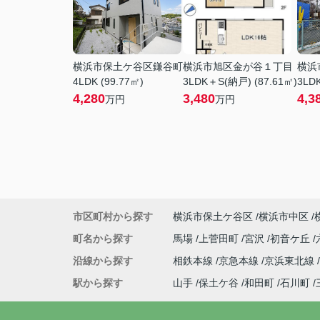
横浜市保土ケ谷区鎌谷町
横浜市旭区金が谷１丁目
横浜
4LDK (99.77㎡)
3LDK＋S(納戸) (87.61㎡)
3LDK
4,280
3,480
4,3
万円
万円
市区町村から探す
横浜市保土ケ谷区
横浜市中区
町名から探す
馬場
上菅田町
宮沢
初音ケ丘
沿線から探す
相鉄本線
京急本線
京浜東北線
駅から探す
山手
保土ケ谷
和田町
石川町