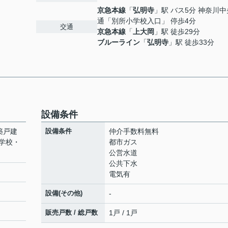
京急本線
「
弘明寺
」駅 バス5分 神奈川
通「別所小学校入口」 停歩4分
交通
京急本線
「
上大岡
」駅 徒歩29分
ブルーライン
「
弘明寺
」駅 徒歩33分
設備条件
築戸建
設備条件
仲介手数料無料
学校・
都市ガス
公営水道
公共下水
電気有
設備(その他)
-
販売戸数 / 総戸数
1戸 / 1戸