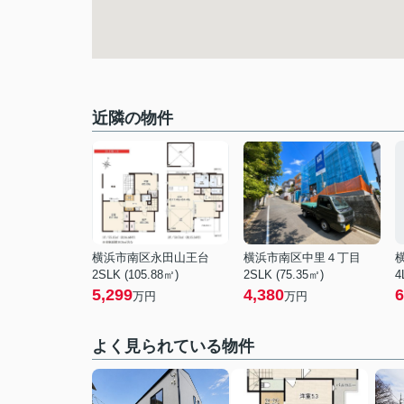
近隣の物件
横浜市南区永田山王台
横浜市南区中里４丁目
2SLK (105.88㎡)
2SLK (75.35㎡)
4
5,299
4,380
6
万円
万円
よく見られている物件