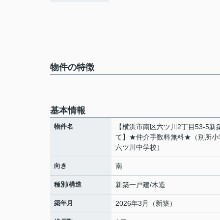
物件の特徴
基本情報
物件名
【横浜市南区六ツ川2丁目53-5新
て】★仲介手数料無料★（別所小
六ツ川中学校）
向き
南
種別/構造
新築一戸建/木造
築年月
2026年3月（新築）