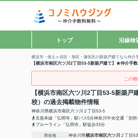
トップ
沿線検
横浜市・保土ヶ谷区・旭区・瀬谷区の新築戸建てなら仲介
【横浜市南区六ツ川2丁目53-5新築戸建て】★仲介手
この物
【横浜市南区六ツ川2丁目53-5新築
校）の過去掲載物件情報
神奈川県
横浜市南区
六ツ川
２丁目53-5
京急本線「弘明寺」駅バス5分神奈川中央交通「別所
ブルーライン「弘明寺」駅徒歩33分
神奈川県
横浜市南区
六ツ川
２丁目53
所在地