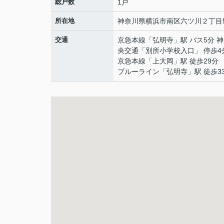
総戸数
1戸
所在地
神奈川県
横浜市南区
六ツ川
２丁目5
交通
京急本線
「
弘明寺
」駅 バス5分 
央交通「別所小学校入口」 停歩4
京急本線
「
上大岡
」駅 徒歩29分
ブルーライン
「
弘明寺
」駅 徒歩3