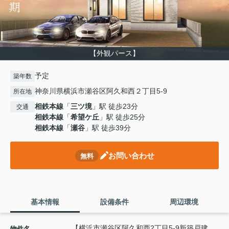
【外観パース】
予定
築年数
神奈川県横浜市瀬谷区阿久和西２丁目5-9
所在地
相鉄本線
「
三ツ境
」駅 徒歩23分
交通
相鉄本線
「
希望ケ丘
」駅 徒歩25分
相鉄本線
「
瀬谷
」駅 徒歩39分
お問い合わせ
無料
基本情報
設備条件
周辺環境
【横浜市瀬谷区阿久和西2丁目5-9新築戸建
物件名