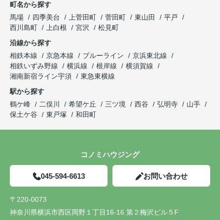
町名から探す
馬場
四季美台
上菅田町
菅田町
東山田
平戸
西川島町
上白根
宮沢
松見町
沿線から探す
相鉄本線
京急本線
ブルーライン
京浜東北線
相鉄いずみ野線
横浜線
根岸線
横須賀線
湘南新宿ライン宇須
東急東横線
駅から探す
鶴ケ峰
二俣川
希望ケ丘
三ツ境
西谷
弘明寺
山手
保土ケ谷
東戸塚
和田町
コノミハウジング
045-594-6613
お問い合わせ
〒220-0073
神奈川県横浜市西区岡野１丁目16-16 第２梅沢ビル５F