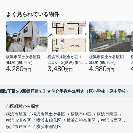
よく見られている物件
横浜市保土ケ谷区鎌谷町
横浜市旭区金が谷１丁目
横浜市保土ケ谷区明神台
4LDK (99.77㎡)
3LDK＋S(納戸) (87.61㎡)
3LDK (86.78㎡)
4,280
3,480
4,380
万円
万円
万円
西2丁目5-9新築戸建て】★仲介手数料無料★（原小学校・原中学校）
市区町村から探す
横浜市旭区
横浜市保土ケ谷区
横浜市中区
横浜市南区
横浜市瀬谷区
横浜市鶴見区
横浜市神奈川区
横浜市西区
横浜市戸塚区
横浜市都筑区