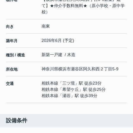
て】★仲介手数料無料★（原小学校・原中学
校）
南東
向き
2026年6月 (予定)
築年月
新築一戸建 / 木造
種別 / 構造
神奈川県
横浜市瀬谷区
阿久和西
２丁目5-9
所在地
相鉄本線
「
三ツ境
」駅 徒歩23分
交通
相鉄本線
「
希望ケ丘
」駅 徒歩25分
相鉄本線
「
瀬谷
」駅 徒歩39分
設備条件