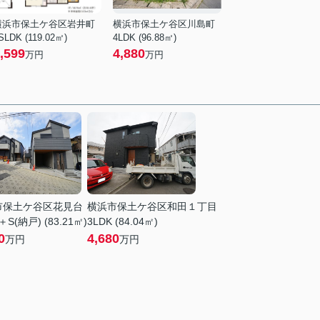
横浜市保土ケ谷区岩井町
横浜市保土ケ谷区川島町
SLDK (119.02㎡)
4LDK (96.88㎡)
,599
4,880
万円
万円
市保土ケ谷区花見台
横浜市保土ケ谷区和田１丁目
＋S(納戸) (83.21㎡)
3LDK (84.04㎡)
0
4,680
万円
万円