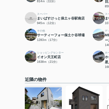
814ｍ（11分）
目
8
スーパー
ス
まいばすけっと保土ヶ谷駅南店
ま
945ｍ（12分）
1
その他
デ
サーティーフォー保土ケ谷球場
M
1283ｍ（17分）
ー
1
ショッピングセンター
ホ
イオン天王町店
ホ
1638ｍ（21分）
星
1
近隣の物件