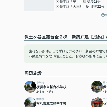
相鉄本線
「
星川
」駅 徒歩19分
相鉄本線
「
天王町
」駅 徒歩22分
保土ヶ谷区霞台全２棟 新築戸建【成約】の
譲れない条件として挙げる方の多い、新築の戸建て
不動産情報を取り揃えました。お客様の条件に合っ
周辺施設
小学校
幼
横浜市立桜台小学校
保
243ｍ（4分）
4
中学校
コ
横浜市立岩崎中学校
セ