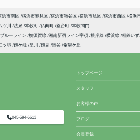
横浜市南区
横浜市鶴見区
横浜市瀬谷区
横浜市旭区
横浜市西区
横浜
六ツ川
法泉
本牧町
仏向町
釜台町
本牧間門
ブルーライン
横須賀線
湘南新宿ライン宇須
根岸線
横浜線
相鉄い
三ツ境
鶴ケ峰
星川
鶴見
瀬谷
希望ケ丘
トップページ
スタッフ
お客様の声
045-594-6613
ブログ
会員登録