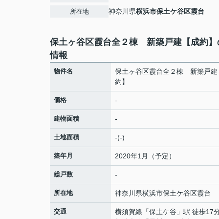
神奈川県
横浜市保土ケ谷区
霞台
所在地
保土ヶ谷区霞台全２棟 新築戸建【成約】
情報
物件名
保土ヶ谷区霞台全２棟 新築戸建
約】
価格
-
建物面積
-
土地面積
-(-)
築年月
2020年1月（予定）
総戸数
-
所在地
神奈川県
横浜市保土ケ谷区
霞台
交通
横須賀線
「
保土ケ谷
」駅 徒歩17