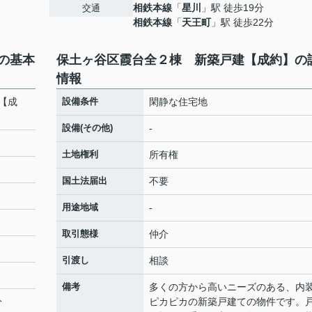
相鉄本線
「
星川
」駅 徒歩19分
交通
相鉄本線
「
天王町
」駅 徒歩22分
の基本
保土ヶ谷区霞台全２棟 新築戸建【成約】の
情報
【成
設備条件
閑静な住宅地
設備(その他)
-
土地権利
所有権
国土法届出
不要
用途地域
-
取引態様
仲介
引渡し
相談
備考
多くの方から高いニーズのある、内
分
ピカピカの新築戸建ての物件です。