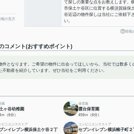
て探しの重要な点をお教えします。
市保土ケ谷区に位置する横須賀線保
谷近辺の物件探しは当社にご依頼下
情報の見方
い。
情報
コメント(おすすめポイント)
物件となります。ご希望の物件に出会ってほしいから、当社では数多く
た不動産を紹介しています。ぜひ当社をご利用ください。
稚園
保育園
土ヶ谷幼稚園
霞台保育園
34ｍ（6分）
459ｍ（6分）
ンビニエンスストア
コンビニエンスストア
ブンイレブン横浜保土ケ谷２丁
セブンイレブン横浜帷子町２