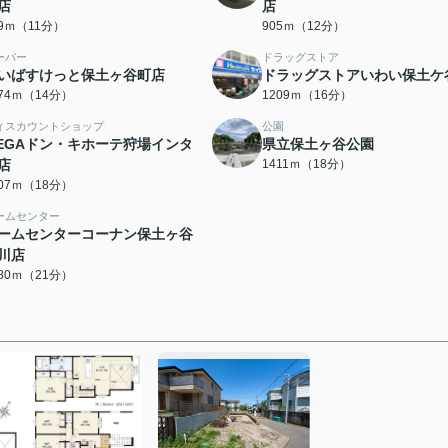
店
店
59ｍ（11分）
905ｍ（12分）
ーパー
ドラッグストア
いばすけっと保土ヶ谷町店
ドラッグストアいわい保土ケ
074ｍ（14分）
1209ｍ（16分）
ィスカウントショップ
公園
EGAドン・キホーテ狩場インタ
県立保土ヶ谷公園
店
1411ｍ（18分）
407ｍ（18分）
ームセンター
ームセンターコーナン保土ヶ谷
川店
680ｍ（21分）