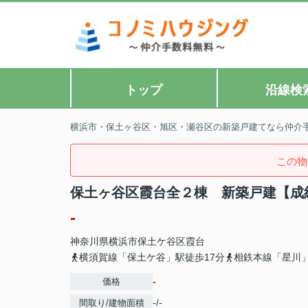
トップ
沿線検
横浜市・保土ヶ谷区・旭区・瀬谷区の新築戸建てなら仲介
この物
保土ヶ谷区霞台全２棟 新築戸建【成
-
神奈川県
横浜市保土ケ谷区
霞台
横須賀線「保土ケ谷」駅徒歩17分
相鉄本線「星川」
-
価格
-/-
間取り/建物面積