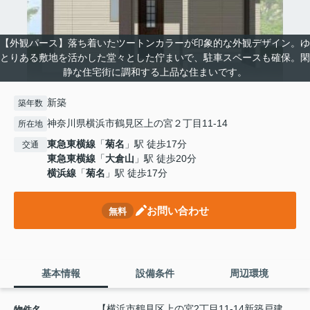
【外観パース】落ち着いたツートンカラーが印象的な外観デザイン。ゆ
とりある敷地を活かした堂々とした佇まいで、駐車スペースも確保。閑
静な住宅街に調和する上品な住まいです。
新築
築年数
神奈川県横浜市鶴見区上の宮２丁目11-14
所在地
東急東横線
「
菊名
」駅 徒歩17分
交通
東急東横線
「
大倉山
」駅 徒歩20分
横浜線
「
菊名
」駅 徒歩17分
お問い合わせ
無料
基本情報
設備条件
周辺環境
【横浜市鶴見区上の宮2丁目11-14新築戸建
物件名