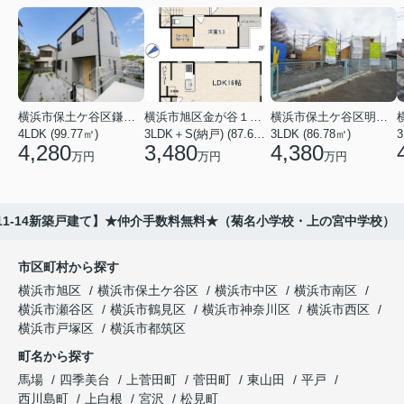
横浜市保土ケ谷区鎌谷町
横浜市旭区金が谷１丁目
横浜市保土ケ谷区明神台
4LDK (99.77㎡)
3LDK＋S(納戸) (87.61㎡)
3LDK (86.78㎡)
4,280
3,480
4,380
万円
万円
万円
11-14新築戸建て】★仲介手数料無料★（菊名小学校・上の宮中学校）
市区町村から探す
横浜市旭区
横浜市保土ケ谷区
横浜市中区
横浜市南区
横浜市瀬谷区
横浜市鶴見区
横浜市神奈川区
横浜市西区
横浜市戸塚区
横浜市都筑区
町名から探す
馬場
四季美台
上菅田町
菅田町
東山田
平戸
西川島町
上白根
宮沢
松見町