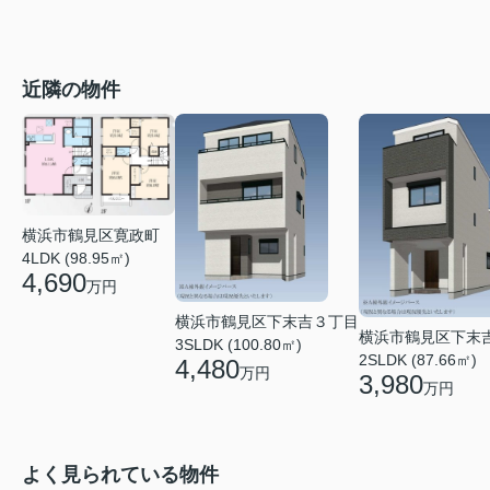
近隣の物件
横浜市鶴見区寛政町
4LDK (98.95㎡)
4,690
万円
横浜市鶴見区下末吉３丁目
横浜市鶴見区下末
3SLDK (100.80㎡)
2SLDK (87.66㎡)
4,480
万円
3,980
万円
よく見られている物件