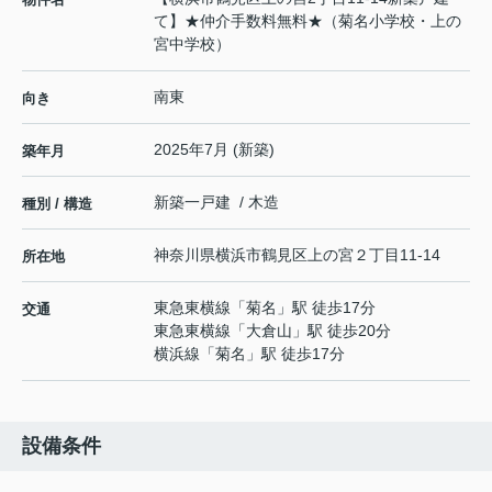
て】★仲介手数料無料★（菊名小学校・上の
宮中学校）
南東
向き
2025年7月 (新築)
築年月
新築一戸建 / 木造
種別 / 構造
神奈川県
横浜市鶴見区
上の宮
２丁目11-14
所在地
東急東横線
「
菊名
」駅 徒歩17分
交通
東急東横線
「
大倉山
」駅 徒歩20分
横浜線
「
菊名
」駅 徒歩17分
設備条件