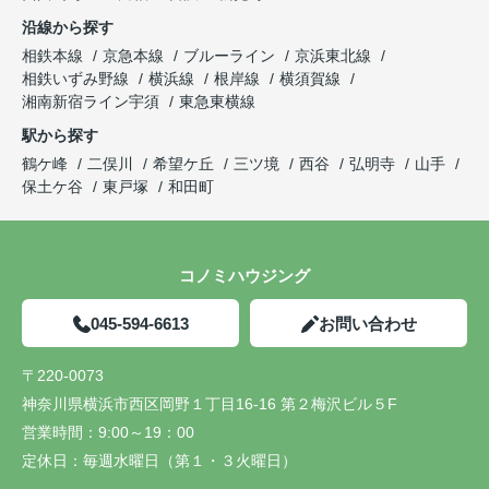
沿線から探す
相鉄本線
京急本線
ブルーライン
京浜東北線
相鉄いずみ野線
横浜線
根岸線
横須賀線
湘南新宿ライン宇須
東急東横線
駅から探す
鶴ケ峰
二俣川
希望ケ丘
三ツ境
西谷
弘明寺
山手
保土ケ谷
東戸塚
和田町
コノミハウジング
045-594-6613
お問い合わせ
〒220-0073
神奈川県横浜市西区岡野１丁目16-16 第２梅沢ビル５F
営業時間：
9:00～19：00
定休日：
毎週水曜日（第１・３火曜日）