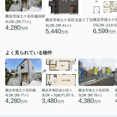
横浜市保土ケ谷区鎌谷町
横浜市保土ケ
横浜市保土ケ谷区法泉２丁目
4LDK (99.77㎡)
2SLDK (119.0
3LDK (98.41㎡)
4,280
万円
6,599
5,440
万円
万円
よく見られている物件
横浜市保土ケ谷区鎌谷町
横浜市旭区金が谷１丁目
横浜市保土ケ谷区明神台
4LDK (99.77㎡)
3LDK＋S(納戸) (87.61㎡)
3LDK (86.78㎡)
4,280
3,480
4,380
万円
万円
万円