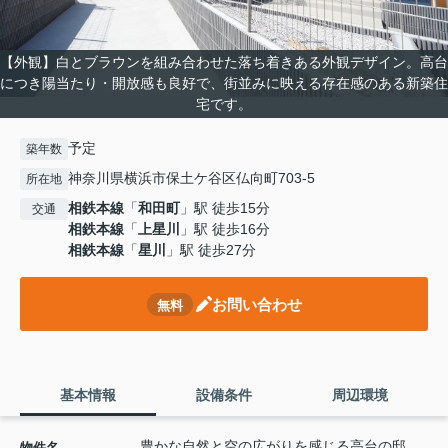
【外観】白とブラウンを組み合わせた落ち着きある外観デザイン。高台
につき陽当たり・開放感も良好で、街並みに映える存在感のある新築住
宅です。
予定
築年数
神奈川県横浜市保土ケ谷区仏向町703-5
所在地
相鉄本線
「
和田町
」駅 徒歩15分
交通
相鉄本線
「
上星川
」駅 徒歩16分
相鉄本線
「
星川
」駅 徒歩27分
お問い合わせ
無料
基本情報
設備条件
周辺環境
豊かな自然と空の広がりを感じる高台の邸
物件名