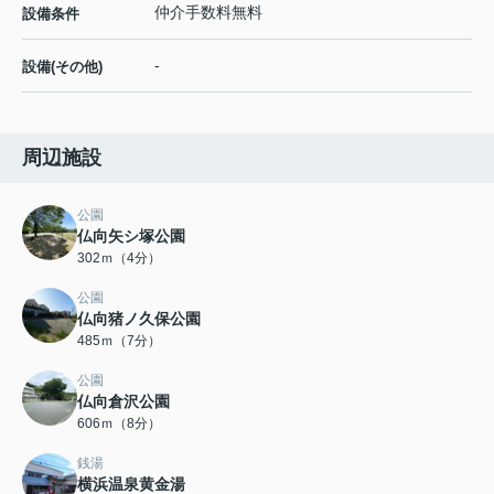
仲介手数料無料
設備条件
-
設備(その他)
周辺施設
公園
仏向矢シ塚公園
302ｍ（4分）
公園
仏向猪ノ久保公園
485ｍ（7分）
公園
仏向倉沢公園
606ｍ（8分）
銭湯
横浜温泉黄金湯