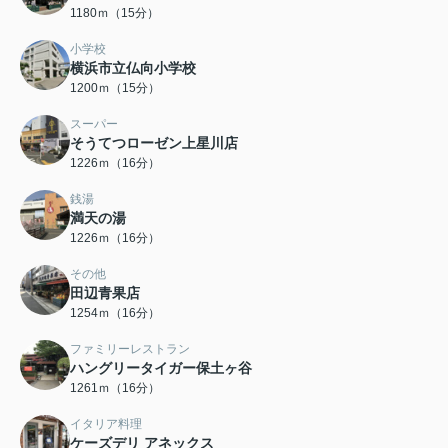
1180ｍ（15分）
小学校
横浜市立仏向小学校
1200ｍ（15分）
スーパー
そうてつローゼン上星川店
1226ｍ（16分）
銭湯
満天の湯
1226ｍ（16分）
その他
田辺青果店
1254ｍ（16分）
ファミリーレストラン
ハングリータイガー保土ヶ谷
1261ｍ（16分）
イタリア料理
ケーズデリ アネックス