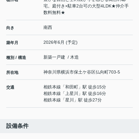
宅。庭付き×駐車2台可の大型4LDK★仲介手
数料無料★
南西
向き
2026年6月 (予定)
築年月
新築一戸建 / 木造
種別 / 構造
神奈川県
横浜市保土ケ谷区
仏向町
703-5
所在地
相鉄本線
「
和田町
」駅 徒歩15分
交通
相鉄本線
「
上星川
」駅 徒歩16分
相鉄本線
「
星川
」駅 徒歩27分
設備条件