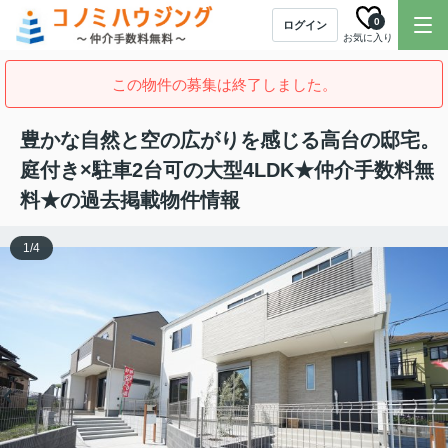
0
ログイン
お気に入り
この物件の募集は終了しました。
豊かな自然と空の広がりを感じる高台の邸宅。
庭付き×駐車2台可の大型4LDK★仲介手数料無
料★の過去掲載物件情報
1
/
4