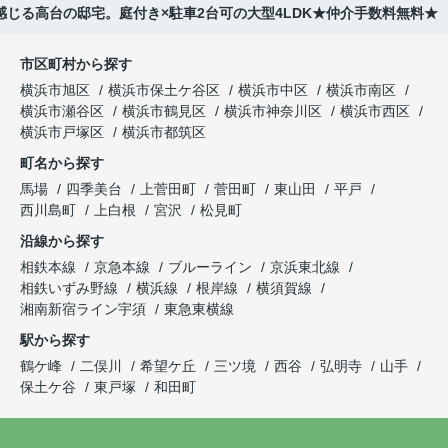
じる高台の邸宅。庭付き×駐車2台可の大型4LDK★仲介手数料無料★
市区町村から探す
横浜市旭区
横浜市保土ケ谷区
横浜市中区
横浜市南区
横浜市瀬谷区
横浜市鶴見区
横浜市神奈川区
横浜市西区
横浜市戸塚区
横浜市都筑区
町名から探す
馬場
四季美台
上菅田町
菅田町
東山田
平戸
西川島町
上白根
宮沢
松見町
沿線から探す
相鉄本線
京急本線
ブルーライン
京浜東北線
相鉄いずみ野線
横浜線
根岸線
横須賀線
湘南新宿ライン宇須
東急東横線
駅から探す
鶴ケ峰
二俣川
希望ケ丘
三ツ境
西谷
弘明寺
山手
保土ケ谷
東戸塚
和田町