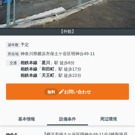
【外観】
予定
築年数
神奈川県横浜市保土ケ谷区明神台49-11
所在地
相鉄本線
「
星川
」駅 徒歩8分
交通
相鉄本線
「
和田町
」駅 徒歩17分
相鉄本線
「
天王町
」駅 徒歩22分
お問い合わせ
無料
基本情報
設備条件
周辺環境
【横浜市保土ケ谷区明神台49-11全2棟新築戸
物件名