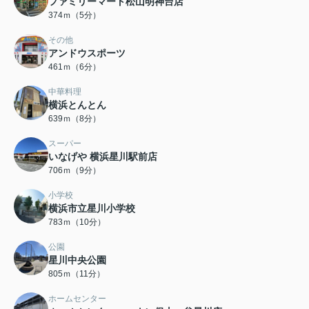
ファミリーマート松山明神台店
374ｍ（5分）
その他
アンドウスポーツ
461ｍ（6分）
中華料理
横浜とんとん
639ｍ（8分）
スーパー
いなげや 横浜星川駅前店
706ｍ（9分）
小学校
横浜市立星川小学校
783ｍ（10分）
公園
星川中央公園
805ｍ（11分）
ホームセンター