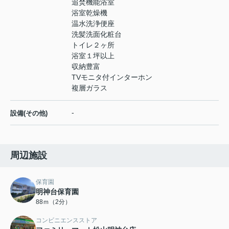
追焚機能浴室
浴室乾燥機
温水洗浄便座
洗髪洗面化粧台
トイレ２ヶ所
浴室１坪以上
収納豊富
TVモニタ付インターホン
複層ガラス
-
設備(その他)
周辺施設
保育園
明神台保育園
88ｍ（2分）
コンビニエンスストア