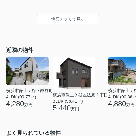
地図アプリで見る
近隣の物件
横浜市保土ケ
横浜市保土ケ谷区鎌谷町
横浜市保土ケ谷区法泉２丁目
4LDK (96.88㎡
4LDK (99.77㎡)
3LDK (98.41㎡)
4,880
4,280
万円
万円
5,440
万円
よく見られている物件