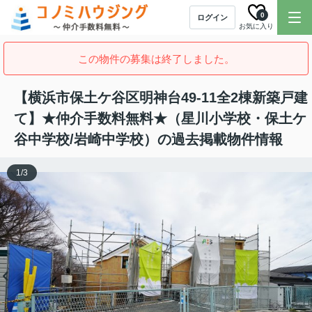
0
ログイン
お気に入り
この物件の募集は終了しました。
【横浜市保土ケ谷区明神台49-11全2棟新築戸建
て】★仲介手数料無料★（星川小学校・保土ケ
谷中学校/岩崎中学校）の過去掲載物件情報
1
/
3