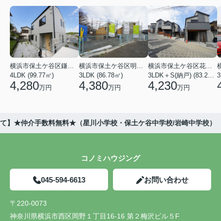
横浜市保土ケ谷区鎌谷町
横浜市保土ケ谷区明神台
横浜市保土ケ谷区花見台
4LDK (99.77㎡)
3LDK (86.78㎡)
3LDK＋S(納戸) (83.21㎡)
3
4,280
4,380
4,230
万円
万円
万円
戸建て】★仲介手数料無料★（星川小学校・保土ケ谷中学校/岩崎中学校）
コノミハウジング
045-594-6613
お問い合わせ
〒220-0073
神奈川県横浜市西区岡野１丁目16-16 第２梅沢ビル５F