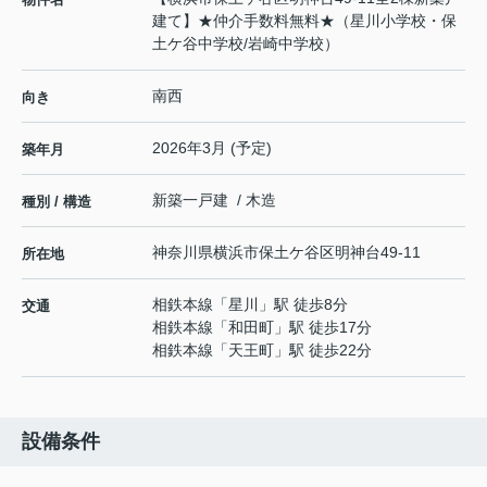
建て】★仲介手数料無料★（星川小学校・保
土ケ谷中学校/岩崎中学校）
南西
向き
2026年3月 (予定)
築年月
新築一戸建 / 木造
種別 / 構造
神奈川県
横浜市保土ケ谷区
明神台
49-11
所在地
相鉄本線
「
星川
」駅 徒歩8分
交通
相鉄本線
「
和田町
」駅 徒歩17分
相鉄本線
「
天王町
」駅 徒歩22分
設備条件