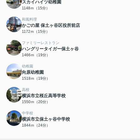
スカイハイツ幼稚園
1148ｍ（15分）
和風料理
かごの屋 保土ヶ谷区役所前店
1172ｍ（15分）
ファミリーレストラン
ハングリータイガー保土ヶ谷
1466ｍ（19分）
幼稚園
向原幼稚園
1518ｍ（19分）
高校
横浜市立桜丘高等学校
1550ｍ（20分）
中学校
横浜市立保土ヶ谷中学校
1844ｍ（24分）