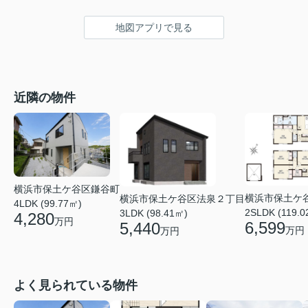
地図アプリで見る
近隣の物件
横浜市保土ケ谷区鎌谷町
横浜市保土ケ
横浜市保土ケ谷区法泉２丁目
4LDK (99.77㎡)
2SLDK (119.0
3LDK (98.41㎡)
4,280
万円
6,599
5,440
万円
万円
よく見られている物件