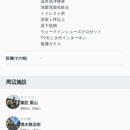
温水洗浄便座
洗髪洗面化粧台
トイレ２ヶ所
浴室１坪以上
床下収納
ウォークインシューズクロゼット
TVモニタ付インターホン
複層ガラス
-
設備(その他)
周辺施設
スイーツ
菓匠 栗山
480ｍ（6分）
その他
境木商店街