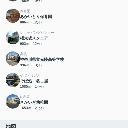
756ｍ（10分）
保育園
あかいとり保育園
886ｍ（12分）
ショッピングセンター
権太坂スクエア
903ｍ（12分）
高校
神奈川県立光陵高等学校
996ｍ（13分）
そば・うどん
そば処 名古屋
1085ｍ（14分）
幼稚園
さかいぎ幼稚園
1653ｍ（21分）
地図