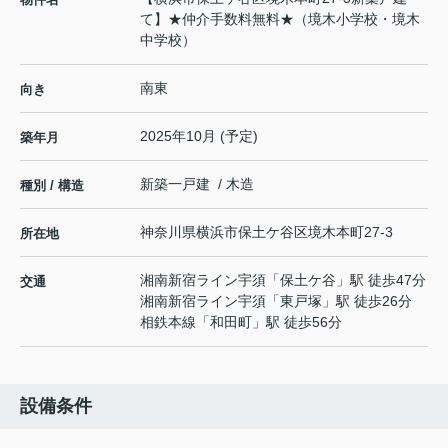
て】★仲介手数料無料★（境木小学校・境木
中学校）
南東
向き
2025年10月 (予定)
築年月
新築一戸建 / 木造
種別 / 構造
神奈川県
横浜市保土ケ谷区
境木本町
27-3
所在地
湘南新宿ライン宇須
「
保土ケ谷
」駅 徒歩47分
交通
湘南新宿ライン宇須
「
東戸塚
」駅 徒歩26分
相鉄本線
「
和田町
」駅 徒歩56分
設備条件