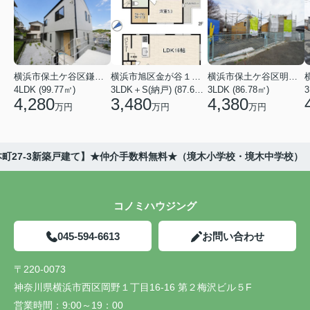
横浜市保土ケ谷区鎌谷町
横浜市旭区金が谷１丁目
横浜市保土ケ谷区明神台
4LDK (99.77㎡)
3LDK＋S(納戸) (87.61㎡)
3LDK (86.78㎡)
4,280
3,480
4,380
万円
万円
万円
町27-3新築戸建て】★仲介手数料無料★（境木小学校・境木中学校）
コノミハウジング
045-594-6613
お問い合わせ
〒220-0073
神奈川県横浜市西区岡野１丁目16-16 第２梅沢ビル５F
営業時間：
9:00～19：00