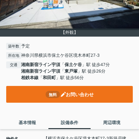
【外観】
予定
築年数
神奈川県横浜市保土ケ谷区境木本町27-3
所在地
湘南新宿ライン宇須
「
保土ケ谷
」駅 徒歩47分
交通
湘南新宿ライン宇須
「
東戸塚
」駅 徒歩26分
相鉄本線
「
和田町
」駅 徒歩56分
お問い合わせ
無料
基本情報
設備条件
周辺環境
【横浜市保土ケ谷区境木本町27-3新築戸建
物件名