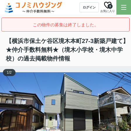
0
ログイン
お気に入り
この物件の募集は終了しました。
【横浜市保土ケ谷区境木本町27-3新築戸建て】
★仲介手数料無料★（境木小学校・境木中学
校）の過去掲載物件情報
1
/
2