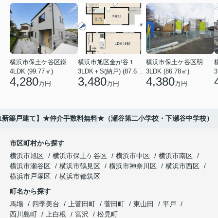
横浜市保土ケ谷区鎌谷町
横浜市旭区金が谷１丁目
横浜市保土ケ谷区明神台
4LDK (99.77㎡)
3LDK＋S(納戸) (87.61㎡)
3LDK (86.78㎡)
4,280
3,480
4,380
万円
万円
万円
-1新築戸建て】★仲介手数料無料★（瀬谷第二小学校・下瀬谷中学校）
市区町村から探す
横浜市旭区
横浜市保土ケ谷区
横浜市中区
横浜市南区
横浜市瀬谷区
横浜市鶴見区
横浜市神奈川区
横浜市西区
横浜市戸塚区
横浜市都筑区
町名から探す
馬場
四季美台
上菅田町
菅田町
東山田
平戸
西川島町
上白根
宮沢
松見町