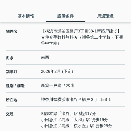
基本情報
設備条件
周辺環境
【横浜市瀬谷区橋戸3丁目58-1新築戸建て】
物件名
★仲介手数料無料★（瀬谷第二小学校・下瀬
谷中学校）
南西
向き
2026年2月 (予定)
築年月
新築一戸建 / 木造
種別 / 構造
神奈川県
横浜市瀬谷区
橋戸
３丁目58-1
所在地
相鉄本線
「
瀬谷
」駅 徒歩17分
交通
小田急江ノ島線
「
大和
」駅 徒歩19分
小田急江ノ島線
「
桜ヶ丘
」駅 徒歩29分