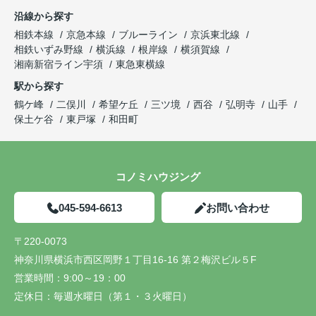
沿線から探す
相鉄本線
京急本線
ブルーライン
京浜東北線
相鉄いずみ野線
横浜線
根岸線
横須賀線
湘南新宿ライン宇須
東急東横線
駅から探す
鶴ケ峰
二俣川
希望ケ丘
三ツ境
西谷
弘明寺
山手
保土ケ谷
東戸塚
和田町
コノミハウジング
045-594-6613
お問い合わせ
〒220-0073
神奈川県横浜市西区岡野１丁目16-16 第２梅沢ビル５F
営業時間：
9:00～19：00
定休日：
毎週水曜日（第１・３火曜日）