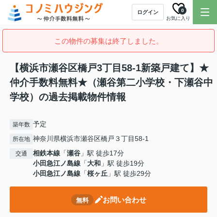
0
ログイン
お気に入り
この物件の募集は終了しました。
【横浜市瀬谷区橋戸3丁目58-1新築戸建て】★
仲介手数料無料★（瀬谷第二小学校・下瀬谷中
学校）の過去掲載物件情報
予定
築年数
神奈川県横浜市瀬谷区橋戸３丁目58-1
所在地
相鉄本線
「
瀬谷
」駅 徒歩17分
交通
小田急江ノ島線
「
大和
」駅 徒歩19分
小田急江ノ島線
「
桜ヶ丘
」駅 徒歩29分
お問い合わせ
無料