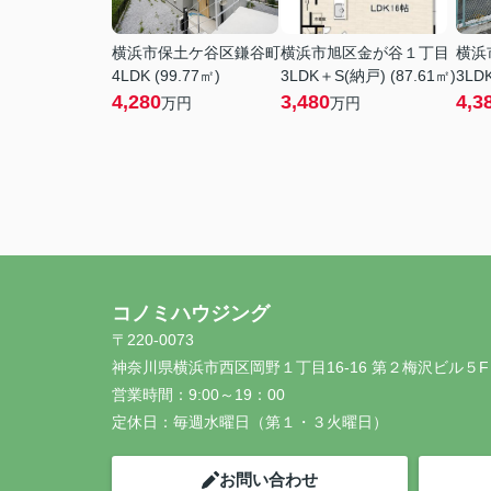
横浜市保土ケ谷区鎌谷町
横浜市旭区金が谷１丁目
横浜
4LDK (99.77㎡)
3LDK＋S(納戸) (87.61㎡)
3LDK
4,280
3,480
4,3
万円
万円
コノミハウジング
〒220-0073
神奈川県横浜市西区岡野１丁目16-16 第２梅沢ビル５F
営業時間：
9:00～19：00
定休日：
毎週水曜日（第１・３火曜日）
お問い合わせ