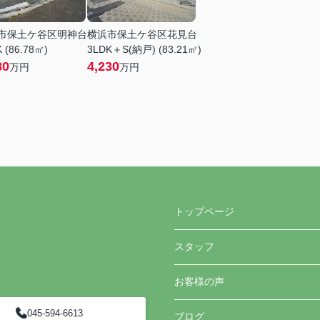
市保土ケ谷区明神台
横浜市保土ケ谷区花見台
 (86.78㎡)
3LDK＋S(納戸) (83.21㎡)
80
4,230
万円
万円
トップページ
スタッフ
お客様の声
045-594-6613
ブログ