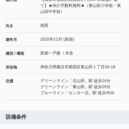
て】★仲介手数料無料★（東山田小学校・東
山田中学校）
南西
向き
2025年12月 (新築)
築年月
新築一戸建 / 木造
種別 / 構造
神奈川県
横浜市都筑区
東山田
１丁目34-18
所在地
グリーンライン
「
北山田
」駅 徒歩14分
交通
グリーンライン
「
東山田
」駅 徒歩25分
ブルーライン
「
センター北
」駅 徒歩35分
設備条件