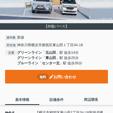
【外観パース】
新築
築年数
神奈川県横浜市都筑区東山田１丁目34-18
所在地
グリーンライン
「
北山田
」駅 徒歩14分
交通
グリーンライン
「
東山田
」駅 徒歩25分
ブルーライン
「
センター北
」駅 徒歩35分
お問い合わせ
無料
基本情報
設備条件
周辺環境
【横浜市都筑区東山田1丁目34-18新築戸建
物件名