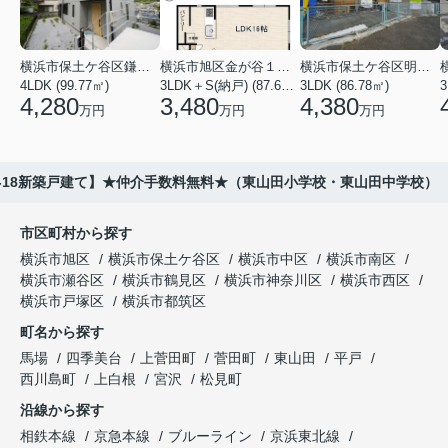
横浜市保土ケ谷区鎌谷町
横浜市旭区金が谷１丁目
横浜市保土ケ谷区明神台
4LDK (99.77㎡)
3LDK＋S(納戸) (87.61㎡)
3LDK (86.78㎡)
4,280
3,480
4,380
万円
万円
万円
4-18新築戸建て】★仲介手数料無料★（東山田小学校・東山田中学校）
市区町村から探す
横浜市旭区
横浜市保土ケ谷区
横浜市中区
横浜市南区
横浜市瀬谷区
横浜市鶴見区
横浜市神奈川区
横浜市西区
横浜市戸塚区
横浜市都筑区
町名から探す
馬場
四季美台
上菅田町
菅田町
東山田
平戸
西川島町
上白根
宮沢
松見町
沿線から探す
相鉄本線
京急本線
ブルーライン
京浜東北線