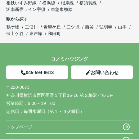
相鉄いずみ野線
横浜線
根岸線
横須賀線
湘南新宿ライン宇須
東急東横線
駅から探す
鶴ケ峰
二俣川
希望ケ丘
三ツ境
西谷
弘明寺
山手
保土ケ谷
東戸塚
和田町
コノミハウジング
045-594-6613
お問い合わせ
〒220-0073
神奈川県横浜市西区岡野１丁目16-16 第２梅沢ビル５F
営業時間：
9:00～19：00
定休日：
毎週水曜日（第１・３火曜日）
トップページ