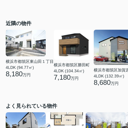
近隣の物件
横浜市都筑区東山田１丁目
横浜市都筑区勝田町
4LDK (94.77㎡)
横浜市都筑区加賀
4LDK (104.34㎡)
8,180
万円
7,180
4LDK (132.39㎡)
万円
8,680
万円
よく見られている物件