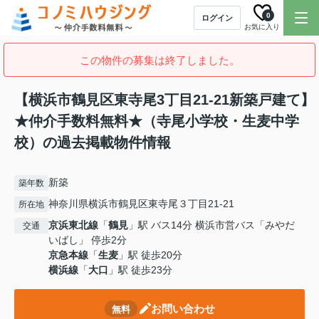
0
ログイン
お気に入り
この物件の募集は終了しました。
【横浜市鶴見区東寺尾3丁目21-21新築戸建て】
★仲介手数料無料★（寺尾小学校・生麦中学
校）の過去掲載物件情報
新築
築年数
神奈川県横浜市鶴見区東寺尾３丁目21-21
所在地
京浜東北線
「
鶴見
」駅 バス14分 横浜市営バス「みやだ
交通
いばし」 停歩2分
京急本線
「
生麦
」駅 徒歩20分
横浜線
「
大口
」駅 徒歩23分
お問い合わせ
無料