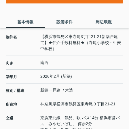
基本情報
設備条件
周辺環境
【横浜市鶴見区東寺尾3丁目21-21新築戸建
物件名
て】★仲介手数料無料★（寺尾小学校・生麦
中学校）
南西
向き
2026年2月 (新築)
築年月
新築一戸建 / 木造
種別 / 構造
神奈川県
横浜市鶴見区
東寺尾
３丁目21-21
所在地
京浜東北線
「
鶴見
」駅 バス14分 横浜市営バ
交通
ス「みやだいばし」 停歩2分