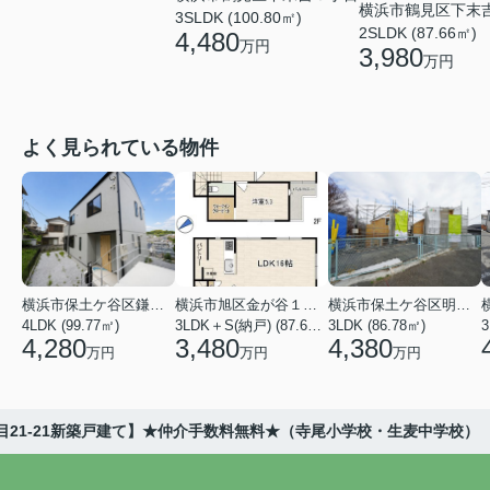
横浜市鶴見区下末
3SLDK (100.80㎡)
2SLDK (87.66㎡)
4,480
万円
3,980
万円
よく見られている物件
横浜市保土ケ谷区鎌谷町
横浜市旭区金が谷１丁目
横浜市保土ケ谷区明神台
4LDK (99.77㎡)
3LDK＋S(納戸) (87.61㎡)
3LDK (86.78㎡)
4,280
3,480
4,380
万円
万円
万円
目21-21新築戸建て】★仲介手数料無料★（寺尾小学校・生麦中学校）