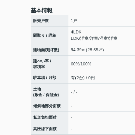
基本情報
1戸
販売戸数
4LDK
間取り / 詳細
LDK
/
洋室
/
洋室
/
洋室
/
洋室
94.39㎡(28.55坪)
建物面積(坪数)
建ぺい率 /
60%/100%
容積率
駐車場 / 月額
有(2台) / 0円
土地
- / -
(敷金 / 保証金)
-
傾斜地部分面積
-
私道負担面積
-
高圧線下面積