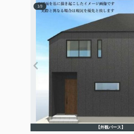
1
/
3
【外観パース】