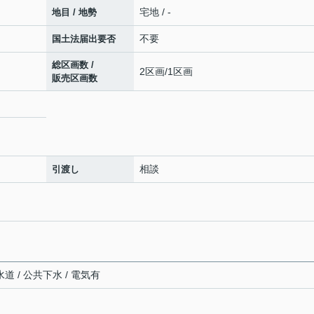
宅地 / -
地目 / 地勢
不要
国土法届出要否
総区画数 /
2区画/1区画
販売区画数
相談
引渡し
道 / 公共下水 / 電気有