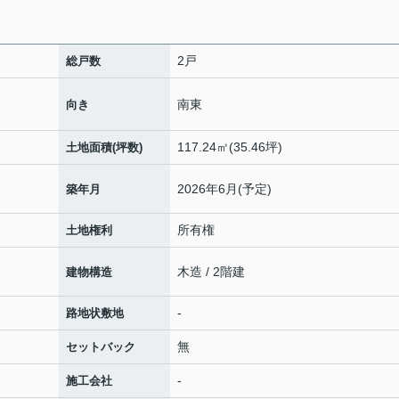
2戸
総戸数
南東
向き
117.24㎡(35.46坪)
土地面積(坪数)
2026年6月(予定)
築年月
所有権
土地権利
木造 / 2階建
建物構造
-
路地状敷地
無
セットバック
-
施工会社