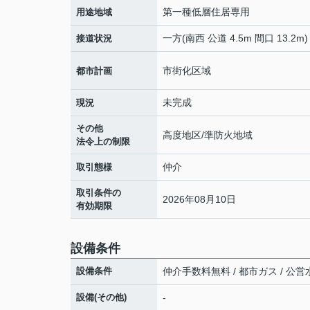
第一種低層住居専用
用途地域
一方(南西 公道 4.5m 間口 13.2m)
接道状況
市街化区域
都市計画
未完成
現況
その他
高度地区/準防火地域
法令上の制限
仲介
取引態様
取引条件の
2026年08月10日
有効期限
設備条件
設備条件
仲介手数料無料 / 都市ガス / 公営水
設備(その他)
-