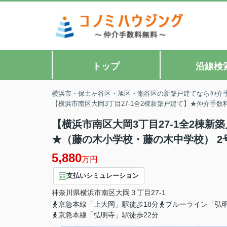
トップ
沿線検
横浜市・保土ヶ谷区・旭区・瀬谷区の新築戸建てなら仲介
【横浜市南区大岡3丁目27-1全2棟新築戸建て】★仲介手
【横浜市南区大岡3丁目27-1全2棟新
★（藤の木小学校・藤の木中学校） 2
5,880
万円
支払いシミュレーション
神奈川県
横浜市南区
大岡
３丁目27-1
京急本線「上大岡」駅徒歩18分
ブルーライン「弘明
京急本線「弘明寺」駅徒歩22分