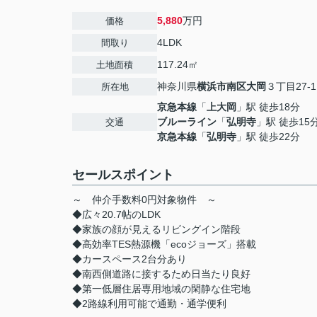
5,880
万円
価格
4LDK
間取り
117.24㎡
土地面積
神奈川県
横浜市南区
大岡
３丁目27-1
所在地
京急本線
「
上大岡
」駅 徒歩18分
ブルーライン
「
弘明寺
」駅 徒歩15
交通
京急本線
「
弘明寺
」駅 徒歩22分
セールスポイント
～ 仲介手数料0円対象物件 ～
◆広々20.7帖のLDK
◆家族の顔が見えるリビングイン階段
◆高効率TES熱源機「ecoジョーズ」搭載
◆カースペース2台分あり
◆南西側道路に接するため日当たり良好
◆第一低層住居専用地域の閑静な住宅地
◆2路線利用可能で通勤・通学便利