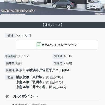
【外観パース】
5,780万円
価格
支払いシミュレーション
105.99㎡
4LDK
建物面積
間取り
新築
2階建
築年数
階建て
神奈川県
横浜市戸塚区
平戸
２丁目8-6
所在地
横須賀線
「
東戸塚
」駅 徒歩20分
交通
京急本線
「
弘明寺
」駅 徒歩37分
京急本線
「
井土ヶ谷
」駅 徒歩44分
セールスポイント