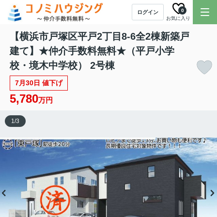
0
ログイン
お気に入り
【横浜市戸塚区平戸2丁目8-6全2棟新築戸
建て】★仲介手数料無料★（平戸小学
校・境木中学校） 2号棟
7月30日 値下げ
5,780
万円
1
/
3