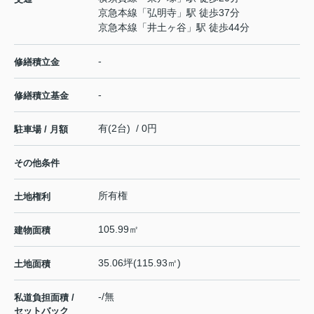
京急本線
「
弘明寺
」駅 徒歩37分
京急本線
「
井土ヶ谷
」駅 徒歩44分
-
修繕積立金
-
修繕積立基金
有(2台) / 0円
駐車場 / 月額
その他条件
所有権
土地権利
105.99㎡
建物面積
35.06坪(115.93㎡)
土地面積
-/無
私道負担面積 /
セットバック