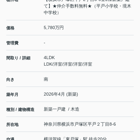
て】★仲介手数料無料★（平戸小学校・境木
中学校）
5,780万円
価格
-
管理費
4LDK
間取り / 詳細
LDK
/
洋室
/
洋室
/
洋室
/
洋室
南
向き
2026年4月 (新築)
築年月
新築一戸建 / 木造
種別 / 建物構造
神奈川県
横浜市戸塚区
平戸
２丁目8-6
所在地
横須賀線
「
東戸塚
」駅 徒歩20分
交通