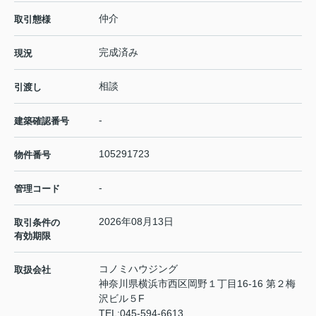
仲介
取引態様
完成済み
現況
相談
引渡し
-
建築確認番号
105291723
物件番号
-
管理コード
2026年08月13日
取引条件の
有効期限
コノミハウジング
取扱会社
神奈川県横浜市西区岡野１丁目16-16 第２梅
沢ビル５F
TEL:
045-594-6613