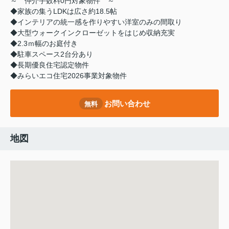
～ 仲介手数料0円対象物件 ～
◆家族の集うLDKは広さ約18.5帖
◆インテリアの統一感を作りやすい洋室のみの間取り
◆大型ウォークインクローゼットをはじめ収納充実
◆2.3ｍ幅のお庭付き
◆駐車スペース2台分あり
◆長期優良住宅認定物件
◆みらいエコ住宅2026事業対象物件
お問い合わせ
無料
地図