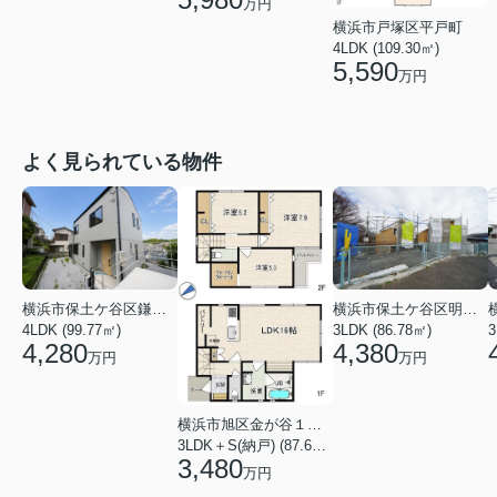
万円
横浜市戸塚区平戸町
4LDK (109.30㎡)
5,590
万円
よく見られている物件
横浜市保土ケ谷区鎌谷町
横浜市保土ケ谷区明神台
4LDK (99.77㎡)
3LDK (86.78㎡)
4,280
4,380
万円
万円
横浜市旭区金が谷１丁目
3LDK＋S(納戸) (87.61㎡)
3,480
万円