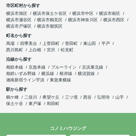
市区町村から探す
横浜市旭区
横浜市保土ケ谷区
横浜市中区
横浜市南区
横浜市瀬谷区
横浜市鶴見区
横浜市神奈川区
横浜市西区
横浜市戸塚区
横浜市都筑区
町名から探す
馬場
四季美台
上菅田町
菅田町
東山田
平戸
西川島町
上白根
宮沢
松見町
沿線から探す
相鉄本線
京急本線
ブルーライン
京浜東北線
相鉄いずみ野線
横浜線
根岸線
横須賀線
湘南新宿ライン宇須
東急東横線
駅から探す
鶴ケ峰
二俣川
希望ケ丘
三ツ境
西谷
弘明寺
山手
保土ケ谷
東戸塚
和田町
コノミハウジング