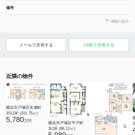
備考
情報の見方
メールで共有する
LINEで共有する
近隣の物件
横浜市戸塚区名瀬町
3SLDK (101.75㎡)
5,780
万円
横浜市戸塚区平戸町
3
3LDK (86.12㎡)
5,980