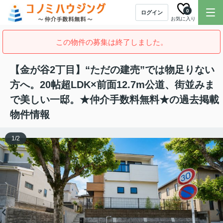
0
ログイン
お気に入り
この物件の募集は終了しました。
【金が谷2丁目】“ただの建売”では物足りない
方へ。20帖超LDK×前面12.7m公道、街並みま
で美しい一邸。★仲介手数料無料★の過去掲載
物件情報
1
/
2