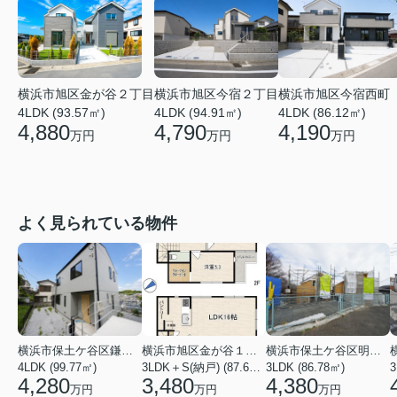
横浜市旭区金が谷２丁目
横浜市旭区今宿２丁目
横浜市旭区今宿西町
4LDK (93.57㎡)
4LDK (94.91㎡)
4LDK (86.12㎡)
4,880
4,790
4,190
万円
万円
万円
よく見られている物件
横浜市保土ケ谷区鎌谷町
横浜市旭区金が谷１丁目
横浜市保土ケ谷区明神台
4LDK (99.77㎡)
3LDK＋S(納戸) (87.61㎡)
3LDK (86.78㎡)
4,280
3,480
4,380
万円
万円
万円