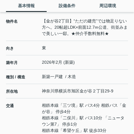
基本情報
設備条件
周辺環境
【金が谷2丁目】“ただの建売”では物足りない
物件名
方へ。20帖超LDK×前面12.7m公道、街並みま
で美しい一邸。★仲介手数料無料★
東
向き
2026年2月 (新築)
築年月
新築一戸建 / 木造
種別 / 構造
神奈川県
横浜市旭区
金が谷
２丁目29-9
所在地
相鉄本線
「
三ツ境
」駅 バス4分 相鉄バス「金
交通
が谷」 停歩4分
相鉄本線
「
二俣川
」駅 バス10分 「ニュータ
ウン第7」 停歩1分
相鉄本線
「
希望ケ丘
」駅 徒歩33分