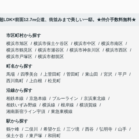
超LDK×前面12.7m公道、街並みまで美しい一邸。★仲介手数料無料★
市区町村から探す
横浜市旭区
横浜市保土ケ谷区
横浜市中区
横浜市南区
横浜市鶴見区
横浜市瀬谷区
横浜市神奈川区
横浜市西区
横浜市戸塚区
横浜市都筑区
町名から探す
馬場
四季美台
上菅田町
菅田町
東山田
宮沢
平戸
西川島町
上白根
松見町
沿線から探す
相鉄本線
京急本線
ブルーライン
京浜東北線
相鉄いずみ野線
横浜線
根岸線
横須賀線
湘南新宿ライン宇須
東急東横線
駅から探す
鶴ケ峰
二俣川
希望ケ丘
三ツ境
西谷
弘明寺
山手
保土ケ谷
東戸塚
和田町