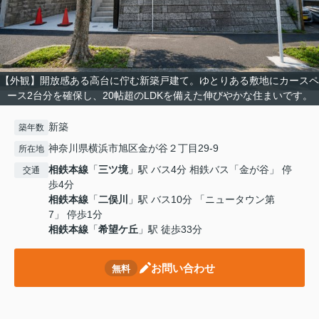
【外観】開放感ある高台に佇む新築戸建て。ゆとりある敷地にカースペ
ース2台分を確保し、20帖超のLDKを備えた伸びやかな住まいです。
新築
築年数
神奈川県横浜市旭区金が谷２丁目29-9
所在地
相鉄本線
「
三ツ境
」駅 バス4分 相鉄バス「金が谷」 停
交通
歩4分
相鉄本線
「
二俣川
」駅 バス10分 「ニュータウン第
7」 停歩1分
相鉄本線
「
希望ケ丘
」駅 徒歩33分
お問い合わせ
無料