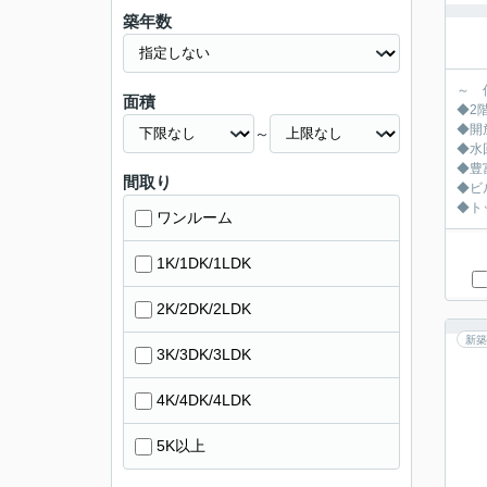
築年数
～ 
面積
◆2
◆開
～
◆水
◆豊
間取り
◆ビ
◆ト
ワンルーム
1K/1DK/1LDK
2K/2DK/2LDK
新築
3K/3DK/3LDK
4K/4DK/4LDK
5K以上