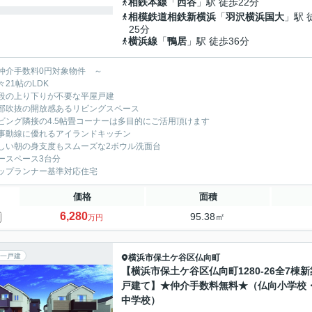
相鉄本線
「
西谷
」駅 徒歩22分
相模鉄道相鉄新横浜
「
羽沢横浜国大
」駅 
25分
横浜線
「
鴨居
」駅 徒歩36分
仲介手数料0円対象物件 ～
々21帖のLDK
段の上り下りが不要な平屋戸建
部吹抜の開放感あるリビングスペース
ビング隣接の4.5帖畳コーナーは多目的にご活用頂けます
事動線に優れるアイランドキッチン
しい朝の身支度もスムーズな2ボウル洗面台
ースペース3台分
ップランナー基準対応住宅
価格
面積
6,280
95.38㎡
万円
一戸建
横浜市保土ケ谷区
仏向町
【横浜市保土ケ谷区仏向町1280-26全7棟新
戸建て】★仲介手数料無料★（仏向小学校
中学校）