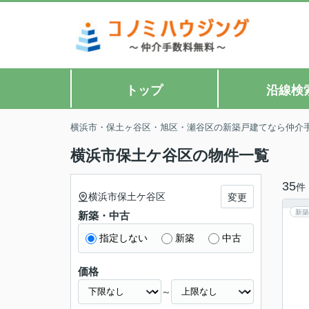
トップ
沿線検
横浜市・保土ヶ谷区・旭区・瀬谷区の新築戸建てなら仲介
横浜市保土ケ谷区の物件一覧
35
件
横浜市保土ケ谷区
変更
新築
新築・中古
指定しない
新築
中古
価格
～