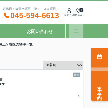
：00 定休日：毎週水曜日（第１・３火曜日）
0
045-594-6613
ログイン
お気に入り
お問い合わせ
保土ケ谷区の物件一覧
新築
建
中学
来店予約