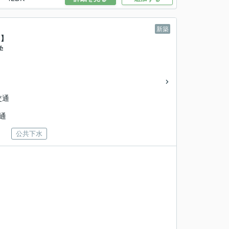
新築
て】
学
交通
通
公共下水