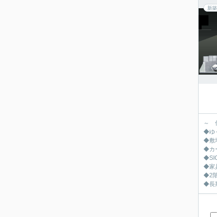
新築
～ 
◆ゆ
◆敷
◆カ
◆S
◆家
◆2
◆長