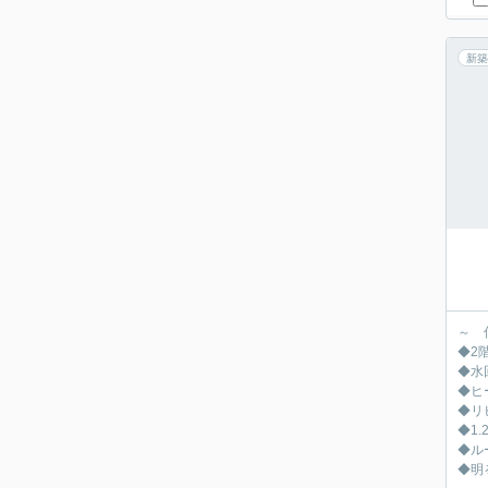
新築
～ 
◆2
◆水
◆ヒ
◆リ
◆1
◆ル
◆明