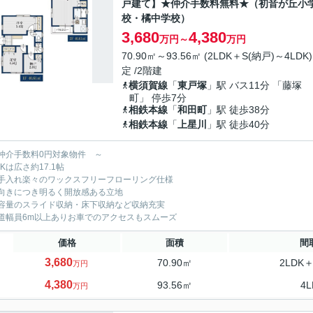
戸建て】★仲介手数料無料★（初音が丘小
校・橘中学校）
3,680
4,380
万円～
万円
70.90㎡～93.56㎡ (2LDK＋S(納戸)～4LDK)
定 /2階建
横須賀線
「
東戸塚
」駅 バス11分 「藤塚
町」 停歩7分
相鉄本線
「
和田町
」駅 徒歩38分
相鉄本線
「
上星川
」駅 徒歩40分
仲介手数料0円対象物件 ～
Kは広さ約17.1帖
手入れ楽々のワックスフリーフローリング仕様
向きにつき明るく開放感ある立地
容量のスライド収納・床下収納など収納充実
道幅員6m以上ありお車でのアクセスもスムーズ
価格
面積
間
3,680
70.90㎡
2LDK＋
万円
4,380
93.56㎡
4L
万円