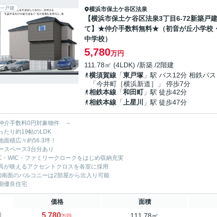
一戸建
横浜市保土ケ谷区
法泉
【横浜市保土ケ谷区法泉3丁目6-72新築戸
て】★仲介手数料無料★（初音が丘小学校
中学校）
5,780
万円
111.78㎡ (4LDK) /新築 /2階建
横須賀線
「
東戸塚
」駅 バス12分 相鉄バス
「今井町［横浜新道］」 停歩7分
相鉄本線
「
和田町
」駅 徒歩42分
相鉄本線
「
上星川
」駅 徒歩47分
仲介手数料0円対象物件 ～
ったり約19帖のLDK
地面積広々約56.3坪！
ースペース3台分あり
IC・WIC・ファミリークロークをはじめ収納充実
具が映えるアクセントクロスを各室に採用
階南面のバルコニーは2部屋から出入り可能
期優良住宅
価格
面積
5,780
111.78㎡
万円