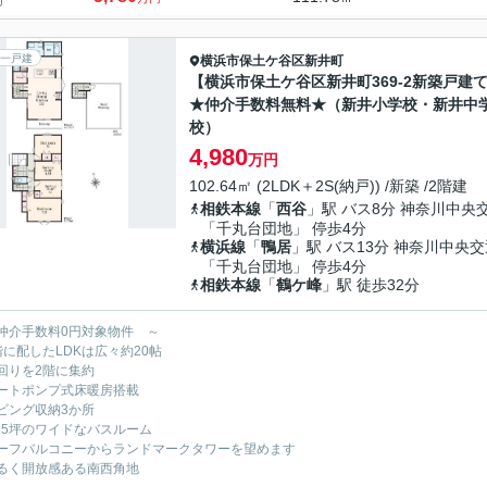
一戸建
横浜市保土ケ谷区
新井町
【横浜市保土ケ谷区新井町369-2新築戸建
★仲介手数料無料★（新井小学校・新井中
校）
4,980
万円
102.64㎡ (2LDK＋2S(納戸)) /新築 /2階建
相鉄本線
「
西谷
」駅 バス8分 神奈川中央
「千丸台団地」 停歩4分
横浜線
「
鴨居
」駅 バス13分 神奈川中央交
「千丸台団地」 停歩4分
相鉄本線
「
鶴ケ峰
」駅 徒歩32分
仲介手数料0円対象物件 ～
階に配したLDKは広々約20帖
回りを2階に集約
ートポンプ式床暖房搭載
ビング収納3か所
.25坪のワイドなバスルーム
ーフバルコニーからランドマークタワーを望めます
るく開放感ある南西角地