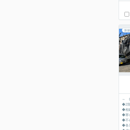
新築
～ 
◆2
◆相
◆寒
◆不
◆各