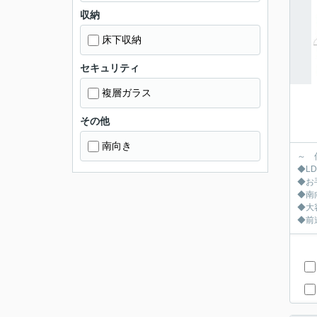
収納
床下収納
セキュリティ
複層ガラス
その他
南向き
～ 
◆LD
◆お
◆南
◆大
◆前