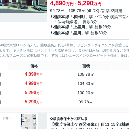
4,890
5,290
万円～
万円
99.78㎡～105.78㎡ (4LDK) /新築 /2階建
相鉄本線
「
和田町
」駅 バス9分 横浜市営
「仏向無線塔」 停歩3分
相鉄本線
「
上星川
」駅 徒歩29分
相鉄本線
「
星川
」駅 徒歩30分
0.4帖の大型LDKを備えた、開放感あふれる4号棟。リビング・ダイニングを見渡
めます。キッチン横にはパントリーと収納を設け、食品や日用品、調理器具などを
えてくれるスムーズな家事動線です。 玄関にはシューズインクローゼット
価格
面積
4,890
105.78㎡
万円
4,990
104.33㎡
万円
5,290
100.20㎡
万円
5,290
99.78㎡
万円
一戸建
横浜市保土ケ谷区
法泉
【横浜市保土ケ谷区法泉2丁目11-15全2棟