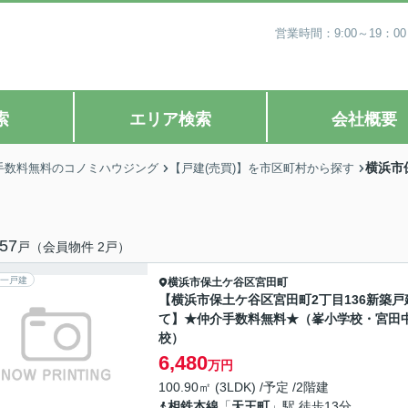
営業時間：9:00～19
索
エリア検索
会社概要
横浜市
手数料無料のコノミハウジング
【戸建(売買)】を市区町村から探す
57
戸（会員物件 2戸）
一戸建
横浜市保土ケ谷区
宮田町
【横浜市保土ケ谷区宮田町2丁目136新築戸
て】★仲介手数料無料★（峯小学校・宮田
校）
6,480
万円
100.90㎡ (3LDK) /予定 /2階建
相鉄本線
「
天王町
」駅 徒歩13分