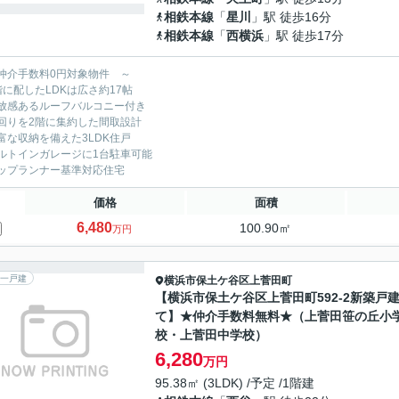
相鉄本線
「
星川
」駅 徒歩16分
相鉄本線
「
西横浜
」駅 徒歩17分
仲介手数料0円対象物件 ～
階に配したLDKは広さ約17帖
放感あるルーフバルコニー付き
回りを2階に集約した間取設計
富な収納を備えた3LDK住戸
ルトインガレージに1台駐車可能
ップランナー基準対応住宅
価格
面積
6,480
100.90㎡
万円
一戸建
横浜市保土ケ谷区
上菅田町
【横浜市保土ケ谷区上菅田町592-2新築戸
て】★仲介手数料無料★（上菅田笹の丘小
校・上菅田中学校）
6,280
万円
95.38㎡ (3LDK) /予定 /1階建