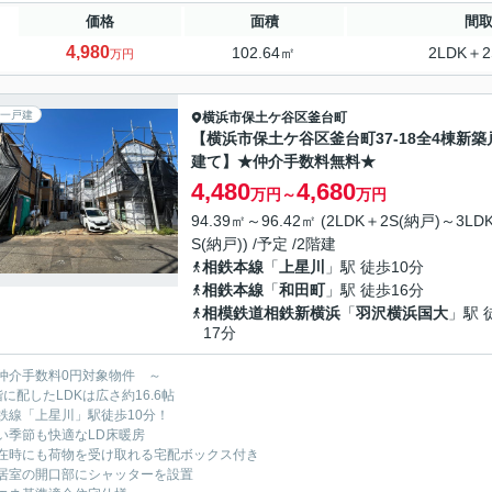
価格
面積
間
4,980
102.64㎡
2LDK＋2
万円
一戸建
横浜市保土ケ谷区
釜台町
【横浜市保土ケ谷区釜台町37-18全4棟新築
建て】★仲介手数料無料★
4,480
4,680
万円～
万円
94.39㎡～96.42㎡ (2LDK＋2S(納戸)～3LD
S(納戸)) /予定 /2階建
相鉄本線
「
上星川
」駅 徒歩10分
相鉄本線
「
和田町
」駅 徒歩16分
相模鉄道相鉄新横浜
「
羽沢横浜国大
」駅 
17分
仲介手数料0円対象物件 ～
階に配したLDKは広さ約16.6帖
鉄線「上星川」駅徒歩10分！
い季節も快適なLD床暖房
在時にも荷物を受け取れる宅配ボックス付き
居室の開口部にシャッターを設置