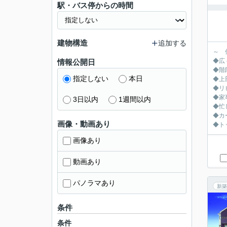
駅・バス停からの時間
建物構造
追加する
～ 
◆広
情報公開日
◆階
指定しない
本日
◆上
◆リ
◆家
3日以内
1週間以内
◆忙
◆カ
画像・動画あり
◆ト
画像あり
動画あり
パノラマあり
新築
条件
条件