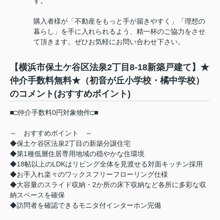
す。
購入者様が「不動産をもっと手が届きやすく」「理想の
暮らし」を手に入れられるよう、精一杯のご協力をさせ
て頂きます。ぜひお気軽にお問い合わせ下さい。
【横浜市保土ケ谷区法泉2丁目8-18新築戸建て】★
仲介手数料無料★（初音が丘小学校・橘中学校）
のコメント(おすすめポイント)
■□仲介手数料0円対象物件□■
～ おすすめポイント ～
◆保土ケ谷区法泉2丁目の新築分譲住宅
◆第1種低層住居専用地域の穏やかな住環境
◆18帖以上のLDKはリビング全体を見渡せる対面キッチン採用
◆お手入れ楽々のワックスフリーフローリング仕様
◆大容量のスライド収納・2か所の床下収納など各所に多彩な収
納スペースを確保
◆訪問者を確認できるモニタ付インターホン完備