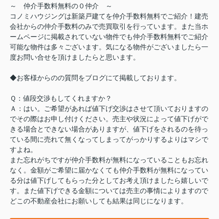
～ 仲介手数料無料の０仲介 ～
コノミハウジングは新築戸建てを仲介手数料無料でご紹介！建売
会社からの仲介手数料のみで売買取引を行っています。また当ホ
ームページに掲載されていない物件でも仲介手数料無料でご紹介
可能な物件は多々ございます。気になる物件がございましたら一
度お問い合せを頂けましたらと思います。
◆お客様からのの質問をブログにて掲載しております。
Ｑ：値段交渉もしてくれますか？
Ａ：はい。ご希望があれば値下げ交渉はさせて頂いておりますの
でその際はお申し付けください。売主や状況によって値下げがで
きる場合とできない場合がありますが、値下げをされるのを待っ
ている間に売れて無くなってしまってがっかりするよりはマシで
すよね。
また忘れがちですが仲介手数料が無料になっていることもお忘れ
なく。金額がご希望に届かなくても仲介手数料が無料になってい
る分は値下げしてもらった分としてお考え頂けましたら嬉しいで
す。また値下げできる金額については売主の事情によりますので
どこの不動産会社にお願いしても結果は同じになります。