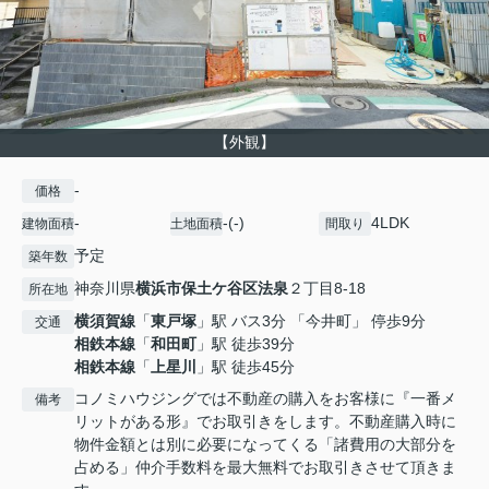
【外観】
-
価格
-
-(-)
4LDK
建物面積
土地面積
間取り
予定
築年数
神奈川県
横浜市保土ケ谷区
法泉
２丁目8-18
所在地
横須賀線
「
東戸塚
」駅 バス3分 「今井町」 停歩9分
交通
相鉄本線
「
和田町
」駅 徒歩39分
相鉄本線
「
上星川
」駅 徒歩45分
コノミハウジングでは不動産の購入をお客様に『一番メ
備考
リットがある形』でお取引きをします。不動産購入時に
物件金額とは別に必要になってくる「諸費用の大部分を
占める」仲介手数料を最大無料でお取引きさせて頂きま