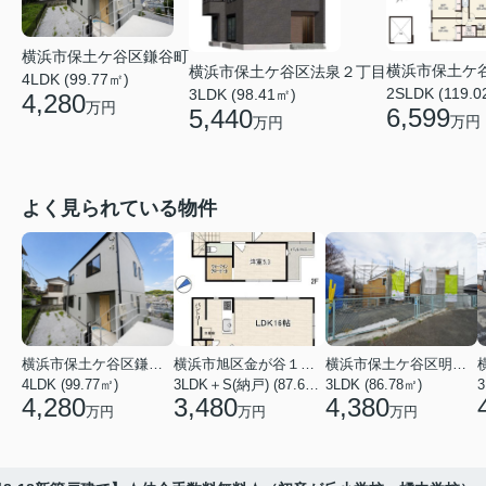
横浜市保土ケ谷区鎌谷町
横浜市保土ケ
横浜市保土ケ谷区法泉２丁目
4LDK (99.77㎡)
2SLDK (119.0
3LDK (98.41㎡)
4,280
万円
6,599
5,440
万円
万円
よく見られている物件
横浜市保土ケ谷区鎌谷町
横浜市旭区金が谷１丁目
横浜市保土ケ谷区明神台
4LDK (99.77㎡)
3LDK＋S(納戸) (87.61㎡)
3LDK (86.78㎡)
4,280
3,480
4,380
万円
万円
万円