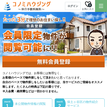
0
ログイン
お気に入り
コノミハウジングでは、お客様には無理なく、
お客様のペースで物件探しをして頂きたい
と思っております。
自分のペースで物件探しをしたいお客様には、当サービスのご登録をオススメ
致します。たくさんの特典は下記の通りです。
※入会費・維持費などは一切かかりません。
保土ヶ谷区の物件紹介
merit
merit
未公開物件情報の閲覧
1
2
サービス