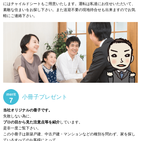
にはチャイルドシートもご用意いたします。運転は私達にお任せいただいて、
素敵な住まいをお探し下さい。また送迎不要の現地待合せも出来ますのでお気
軽にご連絡下さい。
merit
小冊子プレゼント
7
当社オリジナルの冊子です。
失敗しない為に、
プロの目から見た注意点等を紹介
しています。
是非一度ご覧下さい。
この小冊子は新築戸建、中古戸建・マンションなどの種別を問わず、家を探し
ているすべてのお客様にとって