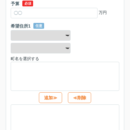
予算
必須
万円
希望住所1
任意
町名を選択する
追加≫
≪削除