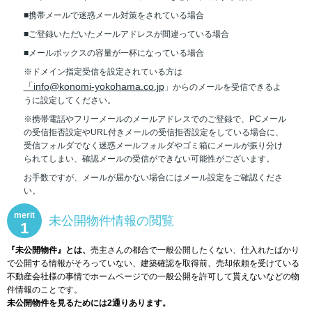
■携帯メールで迷惑メール対策をされている場合
■ご登録いただいたメールアドレスが間違っている場合
■メールボックスの容量が一杯になっている場合
※ドメイン指定受信を設定されている方は
「info@konomi-yokohama.co.jp
」からのメールを受信できるよ
うに設定してください。
※携帯電話やフリーメールのメールアドレスでのご登録で、PCメール
の受信拒否設定やURL付きメールの受信拒否設定をしている場合に、
受信フォルダでなく迷惑メールフォルダやゴミ箱にメールが振り分け
られてしまい、確認メールの受信ができない可能性がございます。
お手数ですが、メールが届かない場合にはメール設定をご確認くださ
い。
merit
未公開物件情報の閲覧
1
『未公開物件』とは、
売主さんの都合で一般公開したくない、仕入れたばかり
で公開する情報がそろっていない、建築確認を取得前、売却依頼を受けている
不動産会社様の事情でホームページでの一般公開を許可して貰えないなどの物
件情報のことです。
未公開物件を見るためには2通りあります。