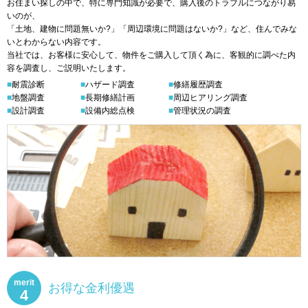
お住まい探しの中で、特に専門知識が必要で、購入後のトラブルにつながり易
いのが、
「土地、建物に問題無いか?」「周辺環境に問題はないか?」など、住んでみな
いとわからない内容です。
当社では、お客様に安心して、物件をご購入して頂く為に、客観的に調べた内
容を調査し、ご説明いたします。
■耐震診断
■ハザード調査
■修繕履歴調査
■地盤調査
■長期修繕計画
■周辺ヒアリング調査
■設計調査
■設備内総点検
■管理状況の調査
merit
お得な金利優遇
4