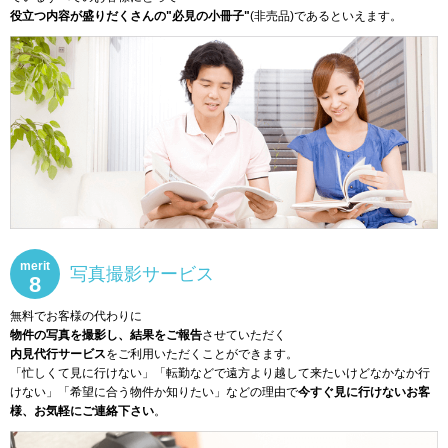
役立つ内容が盛りだくさんの"必見の小冊子"
(非売品)であるといえます。
merit
写真撮影サービス
8
無料でお客様の代わりに
物件の写真を撮影し、結果をご報告
させていただく
内見代行サービス
をご利用いただくことができます。
「忙しくて見に行けない」「転勤などで遠方より越して来たいけどなかなか行
けない」「希望に合う物件か知りたい」などの理由で
今すぐ見に行けないお客
様、お気軽にご連絡下さい
。