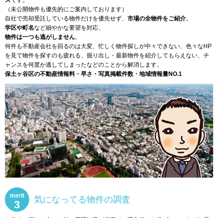
ス
です。
（未公開物件も優先的にご案内しております）
自社で売却受託している物件だけを優先せず、
市場の全物件をご紹介
。
学区や町名
など細やかな要望を対応、
物件は一つも逃がしません
。
何件も不動産会社を回るのは大変、忙しく物件探しが中々できない、色々なHP
を見て物件を探すのも疲れる、掘り出し・最新物件を紹介してもらえない、チ
ャンスを何度か逃してしまったなどのことから解消します。
保土ヶ谷区の不動産情報料・早さ・写真掲載件数・地域情報量NO.1
merit
気になってる物件の調査
3