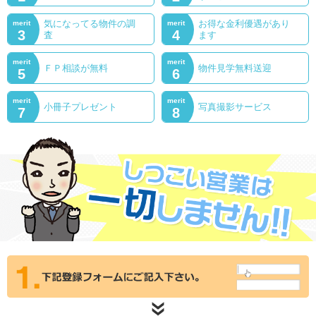
気になってる物件の調
お得な金利優遇があり
merit
merit
3
4
査
ます
merit
merit
ＦＰ相談が無料
物件見学無料送迎
5
6
merit
merit
小冊子プレゼント
写真撮影サービス
7
8