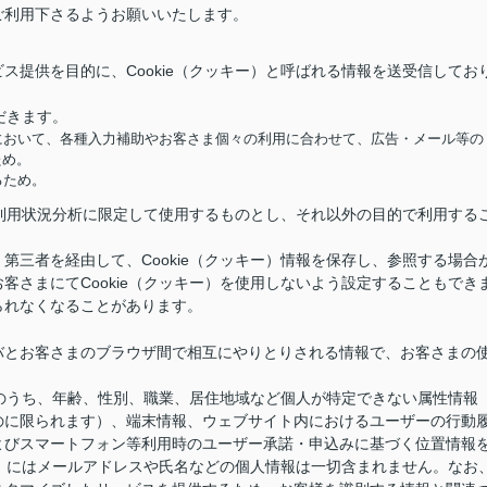
ご利用下さるようお願いいたします。
ス提供を目的に、Cookie（クッキー）と呼ばれる情報を送受信してお
だきます。
において、各種入力補助やお客さま個々の利用に合わせて、広告・メール等の
ため。
るため。
供と利用状況分析に限定して使用するものとし、それ以外の目的で利用する
第三者を経由して、Cookie（クッキー）情報を保存し、参照する場合
客さまにてCookie（クッキー）を使用しないよう設定することもでき
られなくなることがあります。
バとお客さまのブラウザ間で相互にやりとりされる情報で、お客さまの
情報のうち、年齢、性別、職業、居住地域など個人が特定できない属性情報
のに限られます）、端末情報、ウェブサイト内におけるユーザーの行動
よびスマートフォン等利用時のユーザー承諾・申込みに基づく位置情報
キー）にはメールアドレスや氏名などの個人情報は一切含まれません。なお