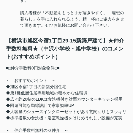
す。
購入者様が「不動産をもっと手が届きやすく」「理想の
暮らし」を手に入れられるよう、精一杯のご協力をさせ
て頂きます。ぜひお気軽にお問い合わせ下さい。
【横浜市旭区今宿1丁目29-15新築戸建て】★仲介
手数料無料★（中沢小学校・旭中学校）のコメン
ト(おすすめポイント)
■□仲介手数料0円対象物件□■
～ おすすめポイント ～
◆旭区今宿1丁目の新築分譲住宅
◆第1種低層住居専用地域の穏やかな住環境
◆広々約20帖のLDKは食洗機付き対面カウンターキッチン採用
◆回遊可能な動線設計で家事効率UP
◆大容量のシューズインクローゼットがあり玄関回りもスッキリ
◆標準搭載の食洗機・浴室乾燥機をはじめうれしい設備が充実
～ 仲介手数料無料の０仲介 ～