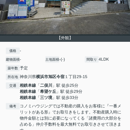
【外観】
-
価格
-
-(-)
4LDK
建物面積
土地面積
間取り
予定
築年数
神奈川県
横浜市旭区
今宿
１丁目29-15
所在地
相鉄本線
「
二俣川
」駅 徒歩25分
交通
相鉄本線
「
希望ケ丘
」駅 徒歩29分
相鉄本線
「
三ツ境
」駅 徒歩33分
コノミハウジングでは不動産の購入をお客様に『一番メ
備考
リットがある形』でお取引きをします。不動産購入時に
物件金額とは別に必要になってくる「諸費用の大部分を
占める」仲介手数料を最大無料でお取引きさせて頂きま