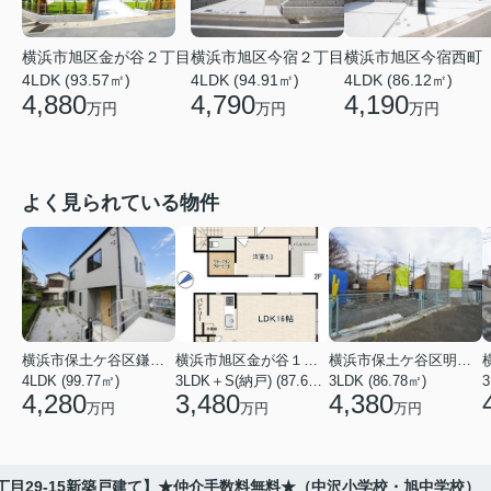
横浜市旭区金が谷２丁目
横浜市旭区今宿２丁目
横浜市旭区今宿西町
4LDK (93.57㎡)
4LDK (94.91㎡)
4LDK (86.12㎡)
4,880
4,790
4,190
万円
万円
万円
よく見られている物件
横浜市保土ケ谷区鎌谷町
横浜市旭区金が谷１丁目
横浜市保土ケ谷区明神台
4LDK (99.77㎡)
3LDK＋S(納戸) (87.61㎡)
3LDK (86.78㎡)
4,280
3,480
4,380
万円
万円
万円
丁目29-15新築戸建て】★仲介手数料無料★（中沢小学校・旭中学校）