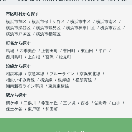
市区町村から探す
横浜市旭区
横浜市保土ケ谷区
横浜市中区
横浜市南区
横浜市瀬谷区
横浜市鶴見区
横浜市神奈川区
横浜市西区
横浜市戸塚区
横浜市都筑区
町名から探す
馬場
四季美台
上菅田町
菅田町
東山田
平戸
西川島町
上白根
宮沢
松見町
沿線から探す
相鉄本線
京急本線
ブルーライン
京浜東北線
相鉄いずみ野線
横浜線
根岸線
横須賀線
湘南新宿ライン宇須
東急東横線
駅から探す
鶴ケ峰
二俣川
希望ケ丘
三ツ境
西谷
弘明寺
山手
保土ケ谷
東戸塚
和田町